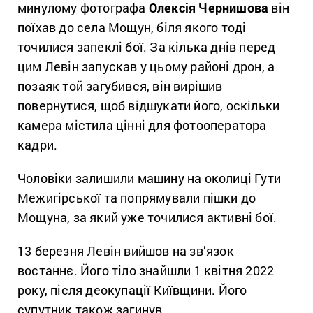
минулому фотографа
Олексія Чернишова
він
поїхав до села Мощун, біля якого тоді
точилися запеклі бої. За кілька днів перед
цим Левін запускав у цьому районі дрон, а
позаяк той загубився, він вирішив
повернутися, щоб відшукати його, оскільки
камера містила цінні для фотооператора
кадри.
Чоловіки залишили машину на околиці Гути
Межигірської та попрямували пішки до
Мощуна, за який уже точилися активні бої.
13 березня Левін вийшов на зв’язок
востаннє. Його тіло знайшли 1 квітня 2022
року, після деокупації Київщини. Його
супутник також загинув.