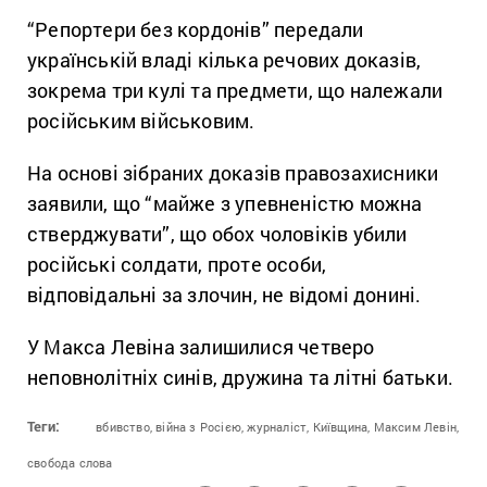
“Репортери без кордонів” передали
українській владі кілька речових доказів,
зокрема три кулі та предмети, що належали
російським військовим.
На основі зібраних доказів правозахисники
заявили, що “майже з упевненістю можна
стверджувати”, що обох чоловіків убили
російські солдати, проте особи,
відповідальні за злочин, не відомі донині.
У Макса Левіна залишилися четверо
неповнолітніх синів, дружина та літні батьки.
Теги:
вбивство,
війна з Росією,
журналіст,
Київщина,
Максим Левін,
свобода слова