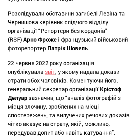
Розслідували обставини загибелі Левіна та
Чернишова керівник слідчого відділу
організації “Репортери без кордонів”
(RSF)
Арно Фроже
і французький військовий
фоторепортер
Патрік Шовель
.
22 червня 2022 року організація
опублікувала
звіт
, у якому надала докази
страти обох чоловіків. Коментуючи його,
генеральний секретар організації
Крістоф
Делуар
зазначив, що “аналіз фотографій з
місця злочину, зроблених на місці
спостережень, та вилучених речових доказів
чітко вказує на страту, якій, можливо,
передував допит або навіть катування”.