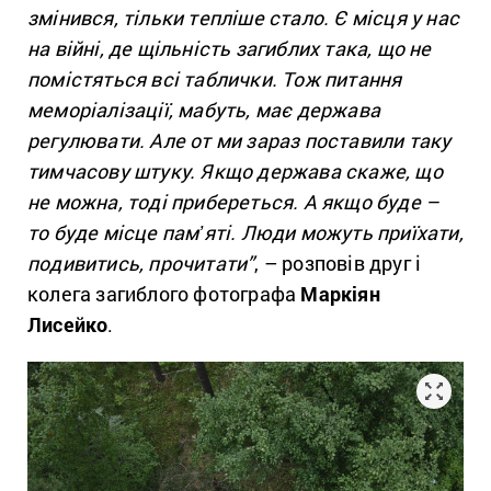
змінився, тільки тепліше стало. Є місця у нас
на війні, де щільність загиблих така, що не
помістяться всі таблички. Тож питання
меморіалізації, мабуть, має держава
регулювати. Але от ми зараз поставили таку
тимчасову штуку. Якщо держава скаже, що
не можна, тоді прибереться. А якщо буде –
то буде місце памʼяті. Люди можуть приїхати,
подивитись, прочитати”
, – розповів друг і
колега загиблого фотографа
Маркіян
Лисейко
.