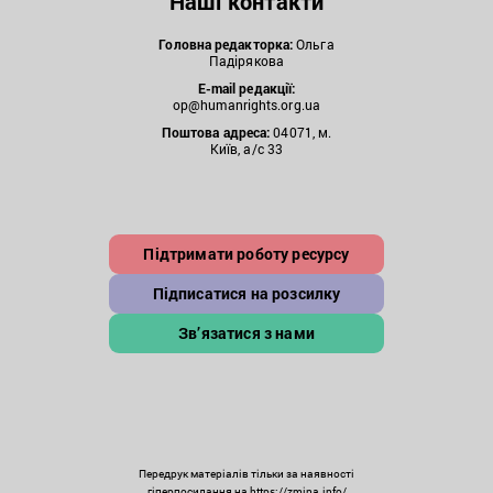
Наші контакти
Головна редакторка:
Ольга
Падірякова
E-mail редакції:
op@humanrights.org.ua
Поштова
адреса:
04071, м.
Київ, а/с 33
Підтримати роботу ресурсу
Підписатися на розсилку
Зв’язатися з нами
Передрук матеріалів тільки за наявності
гіперпосилання на https://zmina.info/