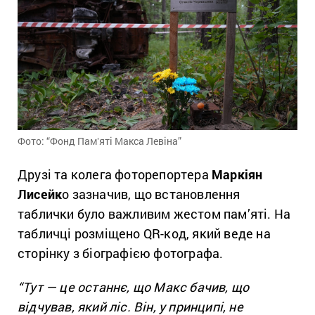
Фото: “Фонд Памʼяті Макса Левіна”
Друзі та колега фоторепортера
Маркіян
Лисейк
о зазначив, що встановлення
таблички було важливим жестом пам’яті. На
табличці розміщено QR-код, який веде на
сторінку з біографією фотографа.
“Тут — це останнє, що Макс бачив, що
відчував, який ліс. Він, у принципі, не