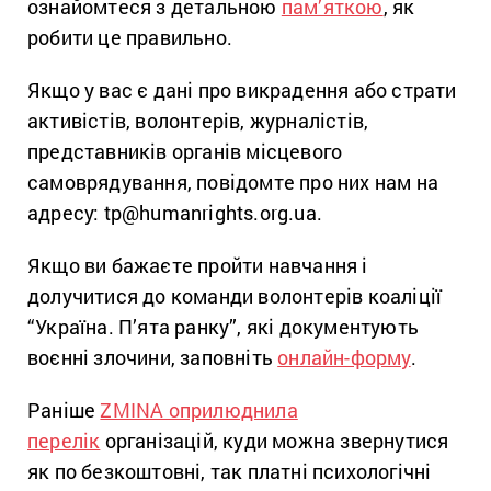
ознайомтеся з детальною
пам’яткою
, як
робити це правильно.
Якщо у вас є дані про викрадення або страти
активістів, волонтерів, журналістів,
представників органів місцевого
самоврядування, повідомте про них нам на
адресу: tp@humanrights.org.ua.
Якщо ви бажаєте пройти навчання і
долучитися до команди волонтерів коаліції
“Україна. П’ята ранку”, які документують
воєнні злочини, заповніть
онлайн-форму
.
Раніше
ZMINA оприлюднила
перелік
організацій, куди можна звернутися
як по безкоштовні, так платні психологічні