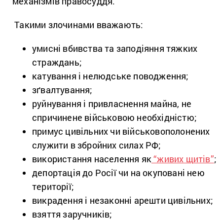
механізмів правосуддя.
Такими злочинами вважають:
умисні вбивства та заподіяння тяжких
страждань;
катування і нелюдське поводження;
зґвалтування;
руйнування і привласнення майна, не
спричинене військовою необхідністю;
примус цивільних чи військовополонених
служити в збройних силах РФ;
використання населення як
“живих щитів”
;
депортація до Росії чи на окуповані нею
території;
викрадення і незаконні арешти цивільних;
взяття заручників;