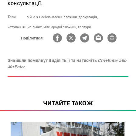
консультації.
Теги:
війна з Росією,
воєнні злочини,
деокупація,
катування цивільних,
міжнародні злочини,
тортури
Поділитися:
Знайшли помилку? Виділіть її та натисніть
Ctrl+Enter або
⌘+Enter.
ЧИТАЙТЕ ТАКОЖ