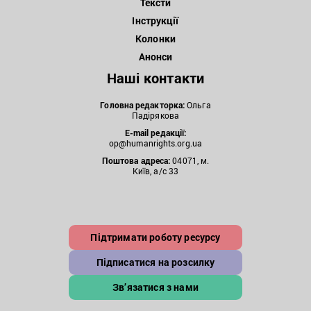
Тексти
Інструкції
Колонки
Анонси
Наші контакти
Головна редакторка:
Ольга
Падірякова
E-mail редакції:
op@humanrights.org.ua
Поштова
адреса:
04071, м.
Київ, а/с 33
Підтримати роботу ресурсу
Підписатися на розсилку
Зв’язатися з нами