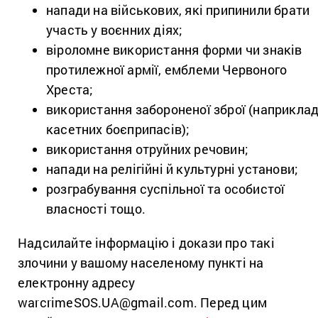
напади на військових, які припинили брати
участь у воєнних діях;
віроломне використання форми чи знаків
протилежної армії, емблеми Червоного
Хреста;
використання забороненої зброї (наприклад
касетних боєприпасів);
використання отруйних речовин;
напади на релігійні й культурні установи;
розграбування суспільної та особистої
власності тощо.
Надсилайте інформацію і докази про такі
злочини у вашому населеному пункті на
електронну адресу
warcrimeSOS.UA@gmail.com. Перед цим