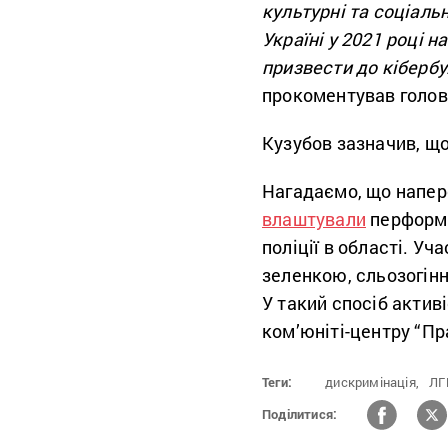
культурні та соціальн
Україні у 2021 році 
призвести до кібербу
прокоментував голов
Кузубов зазначив, що
Нагадаємо, що напер
влаштували
перформа
поліції в області. У
зеленкою, сльозогінн
У такий спосіб актив
ком’юніті-центру “Пр
Теги:
дискримінація,
ЛГ
Поділитися: