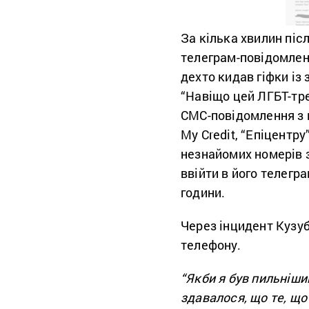
За кілька хвилин піс
телеграм-повідомлен
дехто кидав гіфки і
“
Навіщо цей ЛГБТ-тр
СМС-повідомлення з к
My Credit, “Епіцентру
незнайомих номерів з
ввійти в його телегр
години.
Через інцидент Кузуб
телефону.
“Якби я був пильніши
здавалося, що те, що