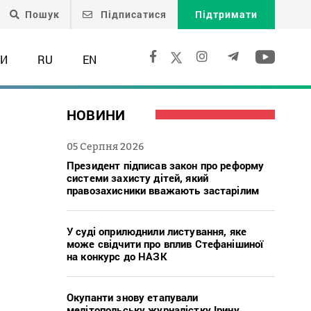
Пошук
Підписатися
Підтримати
ТИ
RU
EN
НОВИНИ
05 Серпня 2026
Президент підписав закон про реформу
системи захисту дітей, який
правозахисники вважають застарілим
У суді оприлюднили листування, яке
може свідчити про вплив Стефанішиної
на конкурс до НАЗК
а
Окупанти знову етапували
мелітопольську журналістку Ірину