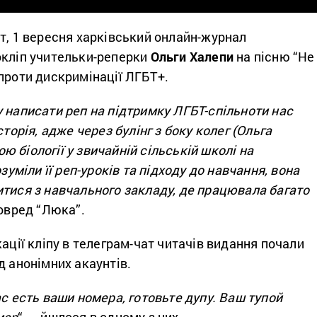
т, 1 вересня харківський онлайн-журнал
кліп учительки-реперки
Ольги Халепи
на пісню
“Не
проти дискримінації ЛГБТ+.
 написати реп на підтримку ЛГБТ-спільноти нас
сторія, адже через булінг з боку колег (Ольга
 біології у звичайній сільській школі на
озуміли її реп-уроків та підходу до навчання, вона
итися з навчального закладу, де працювала багато
ловред “Люка”.
кації кліпу в телеграм-чат читачів видання почали
д анонімних акаунтів.
ас есть ваши номера, готовьте дупу. Ваш тупой
мер
“
,
– йшлося в одному з них.