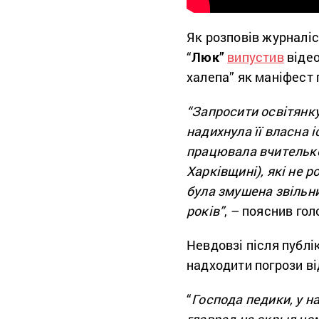
Як розповів журналіс
“
Люк”
випустив
відео
халепа” як
маніфест 
“Запросити освітянку
надихнула її власна і
працювала вчителькою
Харківщині), які не р
була змушена звільн
років”
, – пояснив го
Невдовзі після публі
надходити погрози ві
“
Господа педики, у н
главред не скрыл но