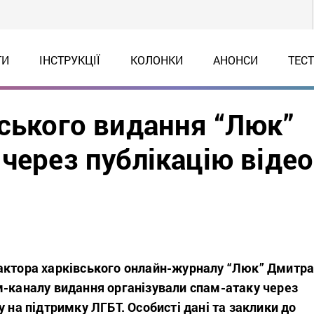
ТИ
ІНСТРУКЦІЇ
КОЛОНКИ
АНОНСИ
ТЕС
вського видання “Люк”
через публікацію відео
актора харківського онлайн-журналу “Люк” Дмитр
м-каналу видання організували спам-атаку через
у на підтримку ЛГБТ. Особисті дані та заклики до