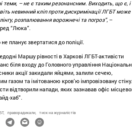
і теми, – не є таким резонансним. Виходить, що є, і
навіть невинний кліп проти дискримінації ЛГБТ може
лінгу, розпалювання ворожнечі та погроз”
, –
ред “Люка”.
 не планує звертатися до поліції.
едодні Маршу рівності в Харкові ЛГБТ-активісти
нс біля входу до Головного управління Національн
часники акції закидали яйцями, залили сечею,
им газом та імітованою кров’ю імпровізовану стіну
істи відтворили напади, яких зазнавав офіс місцево
айд-хаб”.
БТ,
праворадикали,
тиск на журналістів