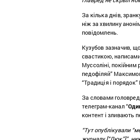
За кілька днів, зран
ніж за хвилину аноні
повідомлень.
Кузубов зазначив, що
свастикою, написами 
Муссоліні, покійним
педофіляй”
Максимом
“
Традиція і порядок”
За словами головреда
телеграм-канал “
Оди
контент і зливають п
“Тут опублікували “м
журналу [“Люк”]”
,
ниж