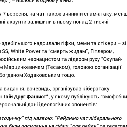
ку 7 вересня, на чат також вчинили спам-атаку: мен
мні акаунти залишили в ньому понад 2 тисячі
 здебільшого надсилали гіфки, меми та стікери – зі
SS, White Power та “
смерть жидам”
, Гітлером,
 російським неонацистом та лідером руху
“Окупай-
 Марцинкевичем (Тесаком), головою організації
Богданом Ходаковським тощо.
 видання, вочевидь, організував кібератаку
н Твій Друг Фашист
“
,
у якому публікують гомофобн
ерсональні дані ідеологічних опонентів
:
етодичку” під назвою: “
Рейдимо чат ліберального
че були посилання на гіфки “
для рейду
“
та телегра