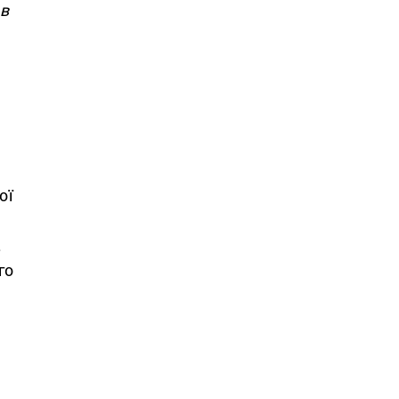
 в
ої
.
го