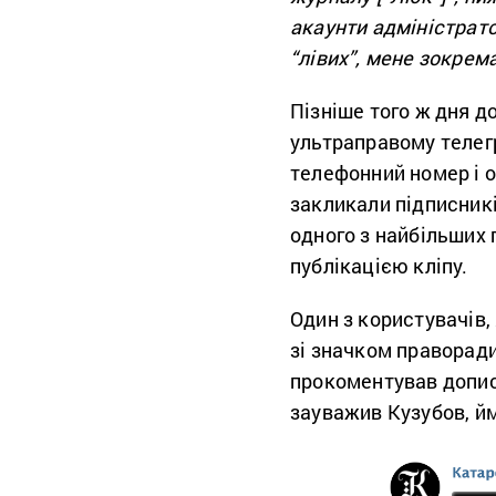
акаунти адміністрато
“
лівих”,
мене зокрема
Пізніше того ж дня
до
ультраправому телег
телефонний номер і 
закликали підписникі
одного з найбільших 
публікацією кліпу.
Один з користувачів,
зі значком праворади
прокоментував допи
зауважив Кузубов, йм