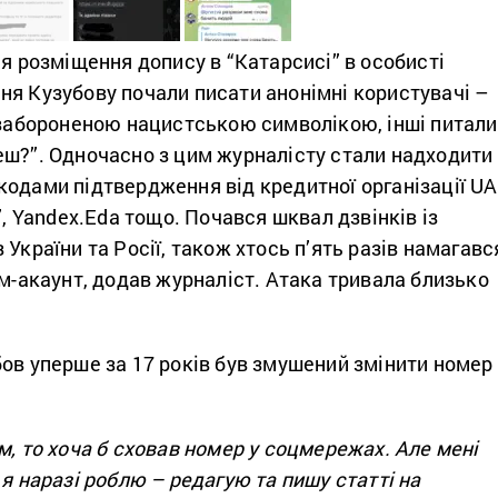
ля розміщення допису в “Катарсисі”
в особисті
ня Кузубову почали писати анонімні користувачі –
з забороненою нацистською символікою, інші питали
еш?”
. Одночасно з цим журналісту стали надходити
одами підтвердження від кредитної організації UA
”, Yandex.Eda тощо. Почався шквал дзвінків із
 України та Росії, також хтось п’ять разів намагавс
ам-акаунт, додав журналіст. Атака тривала близько
ов уперше за 17 років був змушений змінити номер
м, то хоча б сховав номер у соцмережах. Але мені
 я наразі роблю – редагую та пишу статті на