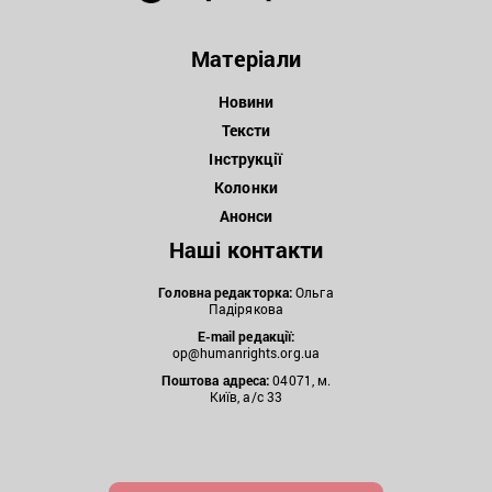
Матеріали
Новини
Тексти
Інструкції
Колонки
Анонси
Наші контакти
Головна редакторка:
Ольга
Падірякова
E-mail редакції:
op@humanrights.org.ua
Поштова
адреса:
04071, м.
Київ, а/с 33