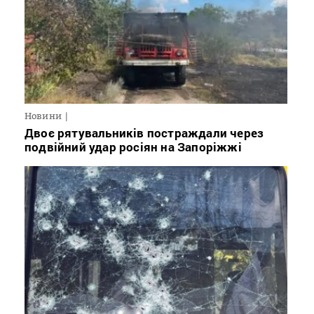
Новини
Двоє рятувальників постраждали через
подвійний удар росіян на Запоріжжі