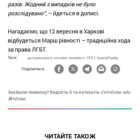
разів. Жодний з випадків не було
розслідувано”
, – йдеться в дописі.
Нагадаємо, що 12 вересня в Харкові
відбудеться Марш рівності – традиційна хода
за права ЛГБТ.
Теги:
дискримінація,
злочини ненависті,
ЛГБТ,
ХарківПрайд
Поділитися:
Знайшли помилку? Виділіть її та натисніть
Ctrl+Enter або
⌘+Enter.
ЧИТАЙТЕ ТАКОЖ