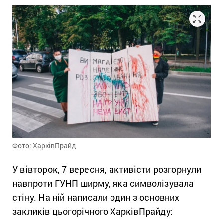
Фото: ХарківПрайд
У вівторок, 7 вересня, активісти розгорнули
навпроти ГУНП ширму, яка символізувала
стіну. На ній написали один з основних
закликів цьогорічного ХарківПрайду: