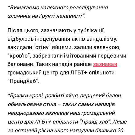
“Вимагаємо належного розслідування
злочинів на ґрунті ненависті”.
Після цього, зазначають у публікації,
відбулось інсценування актів вандалізму:
закидали “стіну” яйцями, залили зеленкою,
“кров’ю”, забризкали імітованими перцевими
балонами. Таких нападів раніше
зазнавав
громадський центр для ЛГБТ+-спільноти
“ПрайдХаб”.
“Бризки крові, розбиті яйця, перцевий балон,
обмальована стіна – таких самих нападів
неодноразово зазнавав наш громадський
центр для ЛГБТ+-спільноти “Прайд-хаб”. Лише
за останній рік на нього нападали близько 20