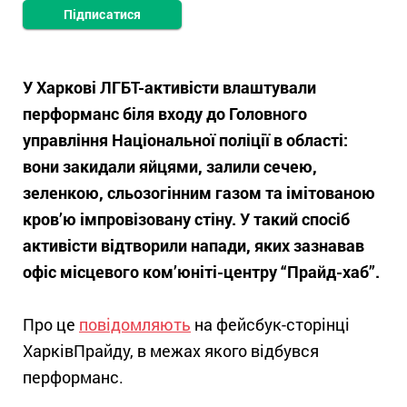
Підписатися
У Харкові ЛГБТ-активісти влаштували
перформанс біля входу до Головного
управління Національної поліції в області:
вони закидали яйцями, залили сечею,
зеленкою, сльозогінним газом та імітованою
кров’ю імпровізовану стіну. У такий спосіб
активісти відтворили напади, яких зазнавав
офіс місцевого ком’юніті-центру “Прайд-хаб”.
Про це
повідомляють
на фейсбук-сторінці
ХарківПрайду, в межах якого відбувся
перформанс.