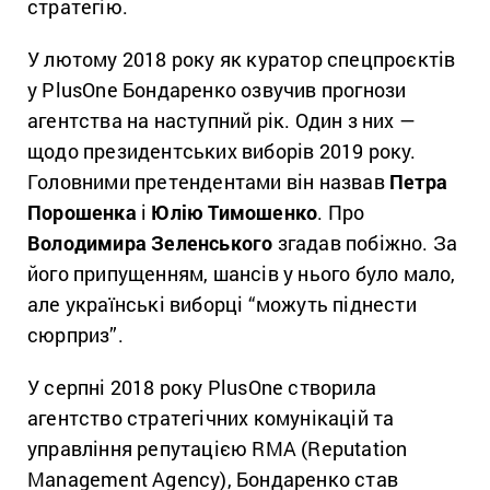
стратегію.
У лютому 2018 року як куратор спецпроєктів
у PlusOne Бондаренко озвучив прогнози
агентства на наступний рік. Один з них —
щодо президентських виборів 2019 року.
Головними претендентами він назвав
Петра
Порошенка
і
Юлію Тимошенко
. Про
Володимира Зеленського
згадав побіжно. За
його припущенням, шансів у нього було мало,
але українські виборці “можуть піднести
сюрприз”.
У серпні 2018 року PlusOne створила
агентство стратегічних комунікацій та
управління репутацією RMA (Reputation
Management Agency), Бондаренко став