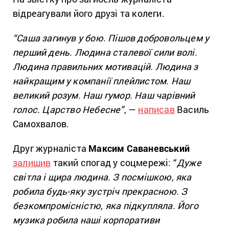
відреагували його друзі та колеги.
“Саша загинув у бою. Пішов добровольцем у
перший день. Людина сталевої сили волі.
Людина правильних мотивацій. Людина з
найкращим у компанії плейлистом. Наш
великий розум. Наш гумор. Наш чарівний
голос. Царство Небесне”
, —
написав
Василь
Самохвалов.
Друг журналіста
Максим Саваневський
залишив
такий спогад у соцмережі: “
Дуже
світла і щира людина. З посмішкою, яка
робила будь-яку зустріч прекрасною. З
безкомпромісністю, яка підкупляла. Його
музика робила наші корпоративи