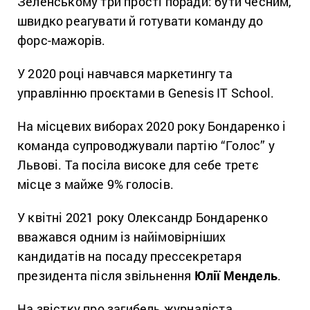
Зеленському три прості поради: бути чесним,
швидко реагувати й готувати команду до
форс-мажорів.
У 2020 році навчався маркетингу та
управлінню проєктами в Genesis ІТ School.
На місцевих виборах 2020 року Бондаренко і
команда супроводжували партію “Голос” у
Львові. Та посіла високе для себе третє
місце з майже 9% голосів.
У квітні 2021 року Олександр Бондаренко
вважався одним із найімовірніших
кандидатів на посаду прессекретаря
президента після звільнення
Юлії Мендель
.
На звістку про загибель журналіста