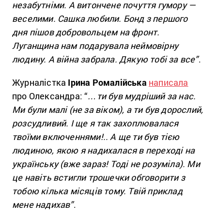
незабутніми. А витончене почуття гумору —
веселими. Сашка любили. Бонд з першого
дня пішов добровольцем на фронт.
Луганщина нам подарувала неймовірну
людину. А війна забрала. Дякую тобі за все”
.
Журналістка
Ірина Ромалійська
написала
про Олександра: “
…ти був мудріший за нас.
Ми були малі (не за віком), а ти був дорослий,
розсудливий. І ще я так захоплювалася
твоїми включеннями!..
А ще ти був тією
людиною, якою я надихалася в переході на
українську (вже зараз! Тоді не розуміла). Ми
це навіть встигли трошечки обговорити з
тобою кілька місяців тому. Твій приклад
мене надихав”
.