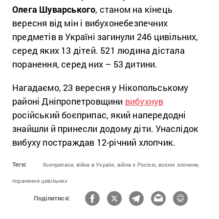
Олега Шуварського
, станом на кінець
вересня від мін і вибухонебезпечних
предметів в Україні загинули 246 цивільних,
серед яких 13 дітей. 521 людина дістала
поранення, серед них – 53 дитини.
Нагадаємо, 23 вересня у Нікопольському
районі Дніпропетровщини
вибухнув
російський боєприпас, який напередодні
знайшли й принесли додому діти. Унаслідок
вибуху постраждав 12-річний хлопчик.
Теги:
боєприпаси,
війна в Україні,
війна з Росією,
воєнні злочини,
поранення цивільних
Поділитися: