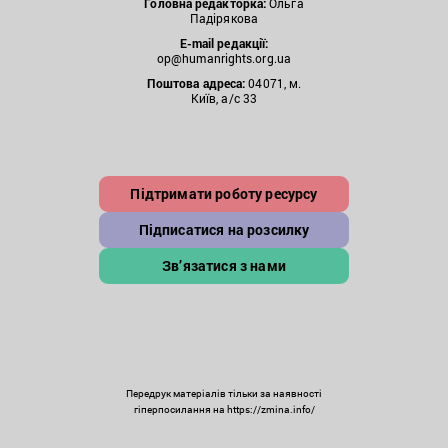
Головна редакторка:
Ольга
Падірякова
E-mail редакції:
op@humanrights.org.ua
Поштова
адреса:
04071, м.
Київ, а/с 33
Підтримати роботу ресурсу
Підписатися на розсилку
Зв’язатися з нами
Передрук матеріалів тільки за наявності
гіперпосилання на https://zmina.info/