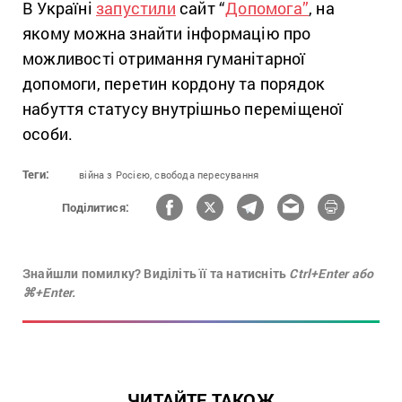
В Україні
запустили
сайт “
Допомога”
, на
якому можна знайти інформацію про
можливості отримання гуманітарної
допомоги, перетин кордону та порядок
набуття статусу внутрішньо переміщеної
особи.
Теги:
війна з Росією,
свобода переcування
Поділитися:
Знайшли помилку? Виділіть її та натисніть
Ctrl+Enter або
⌘+Enter.
ЧИТАЙТЕ ТАКОЖ