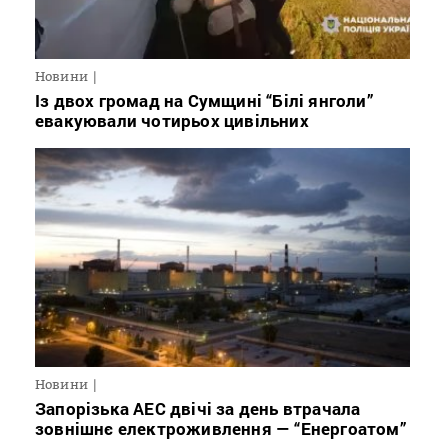
Новини
Із двох громад на Сумщині “Білі янголи”
евакуювали чотирьох цивільних
Новини
Запорізька АЕС двічі за день втрачала
зовнішнє електроживлення — “Енергоатом”