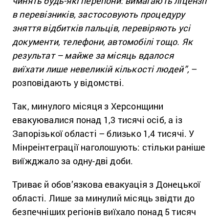
чинять будь-які перепони: вимагають ліцензії
в перевізників, застосовують процедуру
зняття відбитків пальців, перевіряють усі
документи, телефони, автомобілі тощо. Як
результат – майже за місяць вдалося
виїхати лише невеликій кількості людей”,
–
розповідають у відомстві.
Так, минулого місяця з Херсонщини
евакуювалися понад 1,3 тисячі осіб, а із
Запорізької області – близько 1,4 тисячі. У
Мінреінтеграції наголошують: стільки раніше
виїжджало за одну-дві доби.
Триває й обов’язкова евакуація з Донецької
області. Лише за минулий місяць звідти до
безпечніших регіонів виїхало понад 5 тисяч