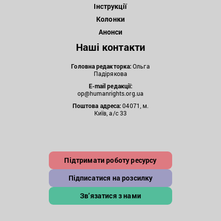
Інструкції
Колонки
Анонси
Наші контакти
Головна редакторка:
Ольга
Падірякова
E-mail редакції:
op@humanrights.org.ua
Поштова
адреса:
04071, м.
Київ, а/с 33
Підтримати роботу ресурсу
Підписатися на розсилку
Зв’язатися з нами