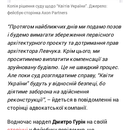
Копія рішення суду щодо “Квітів України”. Джерело:
фейсбук-сторінка Axon Partners
“Протягом найближчих днів ми подамо позов
і будемо вимагати збереження первісного
архітектурного проєкту та дотримання прав
архітектора Левчука. Крім цього, ми
проситимемо виплатити компенсації за
зруйновану будівлю.
Це не швидкий процес.
Але поки суд розглядатиме справу, “Квіти
України” будуть у відносній безпеці, бо
діятиме заборона на здійснення
реконструкції”,
– йдеться в повідомленні на
сторінці адвокатської компанії.
Водночас нардеп
Дмитро Гурін
на своїй
сторінці
у фейсбуку повідомив, що