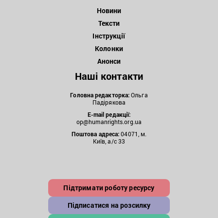
Новини
Тексти
Інструкції
Колонки
Анонси
Наші контакти
Головна редакторка:
Ольга
Падірякова
E-mail редакції:
op@humanrights.org.ua
Поштова
адреса:
04071, м.
Київ, а/с 33
Підтримати роботу ресурсу
Підписатися на розсилку