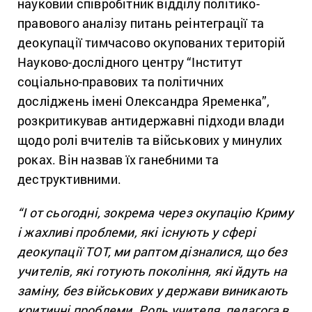
науковий співробітник відділу політико-
правового аналізу питань реінтеграції та
деокупації тимчасово окупованих територій
Науково-дослідного центру “Інститут
соціально-правових та політичних
досліджень імені Олександра Яременка”,
розкритикував антидержавні підходи влади
щодо ролі вчителів та військових у минулих
роках. Він назвав їх ганебними та
деструктивними.
“І от сьогодні, зокрема через окупацію Криму
і жахливі проблеми, які існують у сфері
деокупації ТОТ, ми раптом дізналися, що без
учителів, які готують покоління, які йдуть на
заміну, без військових у держави виникають
критичні проблеми. Роль учителя, педагога в