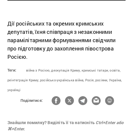
Дії російських та окремих кримських
депутатів, їхня співпраця з незаконними
парамілітарними формуваннями свідчили
про підготовку до захоплення півострова
Росією.
Теги:
війна з Росією,
деокупація Криму,
кримські татари,
освіта,
реінтеграція Криму,
російсько-українська війна,
Росія,
росіяни,
Україна,
українці
Поділитися:
Знайшли помилку? Виділіть її та натисніть
Ctrl+Enter або
⌘+Enter.