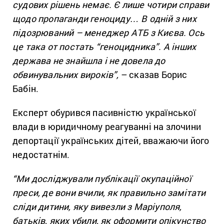
судових рішень немає. Є лише чотири справи
щодо пропаганди геноциду… В одній з них
підозрюваний – менеджер АТБ з Києва. Ось
це така от постать “геноцидника”. А інших
держава не знайшла і не довела до
обвинувальних вироків”,
– сказав Борис
Бабін.
Експерт обурився пасивністю української
влади в юридичному реагуванні на злочини
депортації українських дітей, вважаючи його
недостатнім.
“Ми досліджували публікації окупаційної
преси, де вони вчили, як правильно замітати
сліди дитини, яку вивезли з Маріуполя,
батьків, яких убили, як оформити опікунство