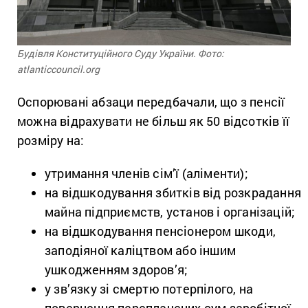
Будівля Конституційного Суду України. Фото:
atlanticcouncil.org
Оспорювані абзаци передбачали, що з пенсії
можна відрахувати не більш як 50 відсотків її
розміру на:
утримання членів сім’ї (аліменти);
на відшкодування збитків від розкрадання
майна підприємств, установ і організацій;
на відшкодування пенсіонером шкоди,
заподіяної каліцтвом або іншим
ушкодженням здоров’я;
у зв’язку зі смертю потерпілого, на
повернення переплачених сум заробітної