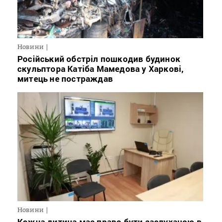
Новини
Російський обстріл пошкодив будинок
скульптора Катіба Мамедова у Харкові,
митець не постраждав
Новини
Кожна дитина має право бути заслуханою в