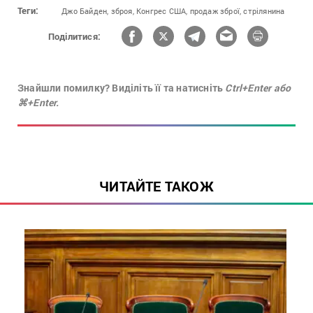
Теги:
Джо Байден,
зброя,
Конгрес США,
продаж зброї,
стрілянина
Поділитися:
Знайшли помилку? Виділіть її та натисніть
Ctrl+Enter або
⌘+Enter.
ЧИТАЙТЕ ТАКОЖ