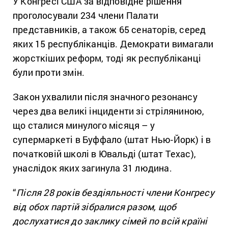
У Конгресі США за відповідне рішення
проголосували 234 члени Палати
представників, а також 65 сенаторів, серед
яких 15 республіканців. Демократи вимагали
жорсткіших реформ, тоді як республіканці
були проти змін.
Закон ухвалили після значного резонансу
через два великі інциденти зі стріляниною,
що сталися минулого місяця – у
супермаркеті в Буффало (штат Нью-Йорк) і в
початковій школі в Ювальді (штат Техас),
унаслідок яких загинула 31 людина.
“
Після 28 років бездіяльності члени Конгресу
від обох партій зібралися разом, щоб
дослухатися до заклику сімей по всій країні