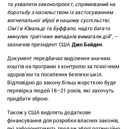
та ухвалити законопроєкт, спрямований на
боротьбу з насильством із застосуванням
вогнепальної зброї в нашому суспільстві.
Сімʼї в Ювальді та Буффало, надто багато
минулих трагічних випадків вимагали дій
“, –
зазначив президент США
Джо Байден
.
Документ передбачає виділення значних
коштів на програми з контролю за психічним
здоровʼям та посилення безпеки шкіл.
Відповідно до закону більш жорсткою буде
перевірка людей 18–21 років, які захочуть
придбати зброю.
Також у США виділять додаткове
фінансування для розробки власних законів,
які заборонятимуть продаж зброї потенційно