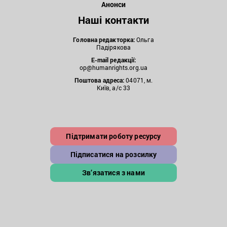
Анонси
Наші контакти
Головна редакторка:
Ольга
Падірякова
E-mail редакції:
op@humanrights.org.ua
Поштова
адреса:
04071, м.
Київ, а/с 33
Підтримати роботу ресурсу
Підписатися на розсилку
Зв’язатися з нами