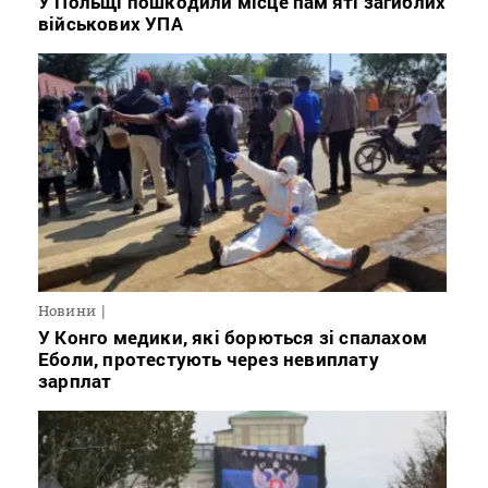
У Польщі пошкодили місце пам’яті загиблих
військових УПА
Новини
У Конго медики, які борються зі спалахом
Еболи, протестують через невиплату
зарплат