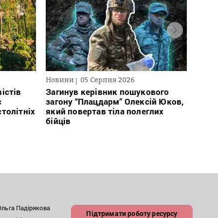
Новини
05 Серпня 2026
Нови
істів
Загинув керівник пошукового
Полі
с
загону “Плацдарм” Олексій Юков,
Вигів
столітніх
який повертав тіла полеглих
дван
бійців
росій
льга Падірякова
Підтримати роботу ресурсу