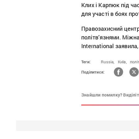
Клих і Карпюк під ча
для участі в боях пр
Правозахисний центр 
політв’язнями. Міжн
International заявил
Теги:
Russia,
Київ,
політ
Поділитися:
Знайшли помилку? Виділіть