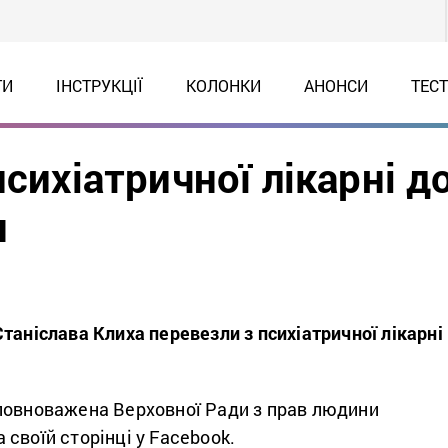
ТИ
ІНСТРУКЦІЇ
КОЛОНКИ
АНОНСИ
ТЕС
сихіатричної лікарні д
н
таніслава Клиха перевезли з психіатричної лікарні
повноважена Верховної Ради з прав людини
 своїй сторінці у Facebook.