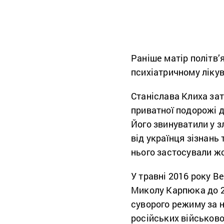
Раніше матір політв’
психіатричному лікув
Станіслава Клиха зат
приватної подорожі д
Його звинуватили у з
від українця зізнань 
нього застосували жо
У травні 2016 року В
Миколу Карпюка до 20 
суворого режиму за н
російських військово