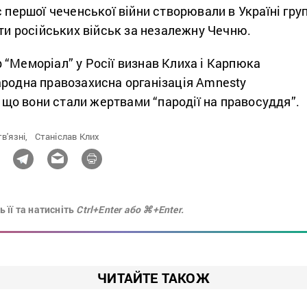
с першої чеченської війни створювали в Україні гру
оти російських військ за незалежну Чечню.
“Меморіал” у Росії визнав Клиха і Карпюка
ародна правозахисна організація Amnesty
а, що вони стали жертвами “пародії на правосуддя”.
в'язні,
Станіслав Клих
 її та натисніть
Ctrl+Enter або ⌘+Enter.
ЧИТАЙТЕ ТАКОЖ