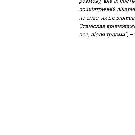
розмову, але їй пості
психіатричній лікарн
не знає, як це вплива
Станіслав врівноваж
все, після травми”
, –