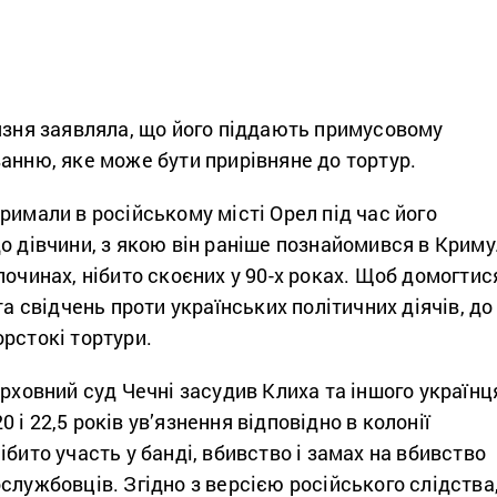
язня заявляла, що його піддають примусовому
анню, яке може бути прирівняне до тортур.
римали в російському місті Орел під час його
о дівчини, з якою він раніше познайомився в Криму
лочинах, нібито скоєних у 90-х роках. Щоб домогтис
та свідчень проти українських політичних діячів, до
рстокі тортури.
ерховний суд Чечні засудив Клиха та іншого українц
і 22,5 років ув’язнення відповідно в колонії
ібито участь у банді, вбивство і замах на вбивство
службовців. Згідно з версією російського слідства