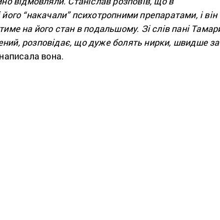
йно відмовляли. Станіслав розповів, що в
і його “накачали” психотропними препаратами, і він
тиме на його стан в подальшому. Зі слів пані Тамар
ений, розповідає, що дуже болять нирки, швидше за
 написала вона.