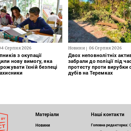
04 Серпня 2026
Новини
06 Серпня 2026
пників з окупації
Двох неповнолітніх актив
или нову вимогу, яка
забрали до поліції під ча
рожувати їхній безпеці
протесту проти вирубки 
захисники
дубів на Теремках
Матеріали
Наші контакти
Новини
Головна редакторка:
О