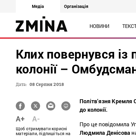
Медіа
Організація
НОВИНИ
ТЕКС
Клих повернувся із п
колонії – Омбудсма
Дата:
08 Серпня 2018
Політв’язня Кремля С
до колонії.
A+
A-
Про це повідомила У
Щоб отримувати корисні
Людмила Денісова
на
матеріали, підпишіться на