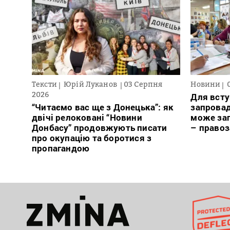
Тексти
Юрій Луканов
03 Серпня
Новини
2026
Для всту
“Читаємо вас ще з Донецька”: як
запровад
двічі релоковані “Новини
може заг
Донбасу” продовжують писати
– право
про окупацію та боротися з
пропагандою