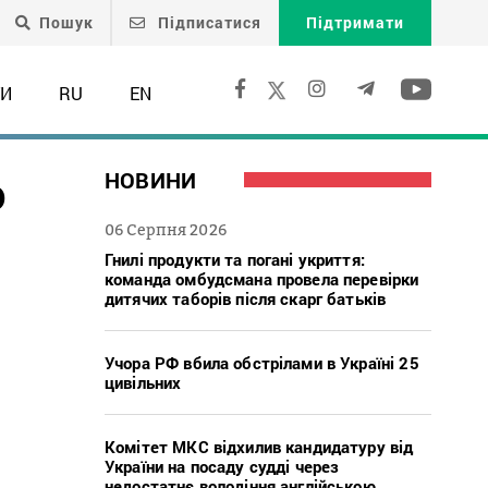
Пошук
Підписатися
Підтримати
ТИ
RU
EN
о
НОВИНИ
06 Серпня 2026
Гнилі продукти та погані укриття:
команда омбудсмана провела перевірки
дитячих таборів після скарг батьків
Учора РФ вбила обстрілами в Україні 25
цивільних
Комітет МКС відхилив кандидатуру від
України на посаду судді через
недостатнє володіння англійською