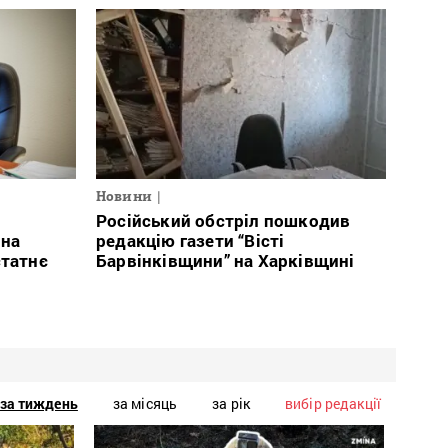
Новини
Російський обстріл пошкодив
 на
редакцію газети “Вісті
статнє
Барвінківщини” на Харківщині
за тиждень
за місяць
за рік
вибір редакції