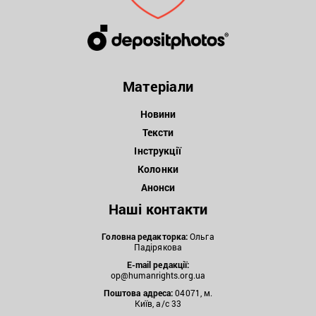
Матеріали
Новини
Тексти
Інструкції
Колонки
Анонси
Наші контакти
Головна редакторка:
Ольга
Падірякова
E-mail редакції:
op@humanrights.org.ua
Поштова
адреса:
04071, м.
Київ, а/с 33