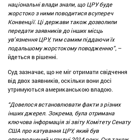
національні влади знали, що ЦРУ буде
жорстоко з ними поводитися всупереч
Конвенції. Ці держави також дозволили
передати заявників до інших місць
ув’язнення ЦРУ, тим самим піддаючи їх
подальшому жорстокому поводженню”
, –
йдеться в рішенні.
Суд зазначає, що не міг отримати свідчення
від двох заявників, оскільки вони досі
утримуються американською владою.
“Довелося встановлювати факти з різних
інших джерел. Зокрема, була отримана
ключова інформація зі звіту Комітету Сенату
США про катування ЦРУ, який був
оприлюднений у грудні 2014 року. Суд також