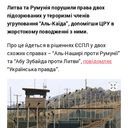
Литва та Румунія порушили права двох
підозрюваних у тероризмі членів
угруповання “Аль-Каїда”, допомігши ЦРУ в
жорстокому поводженні з ними.
Про це йдеться в рішеннях ЄСПЛ у двох
схожих справах – “Аль-Наширі проти Румунії”
та “Абу Зубайда проти Литви”,
повідомляє
“Українська правда”.