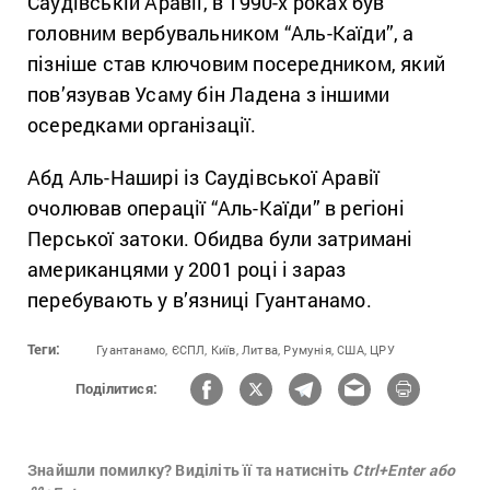
Саудівській Аравії, в 1990-х роках був
головним вербувальником “Аль-Каїди”, а
пізніше став ключовим посередником, який
пов’язував Усаму бін Ладена з іншими
осередками організації.
Абд Аль-Наширі із Саудівської Аравії
очолював операції “Аль-Каїди” в регіоні
Перської затоки. Обидва були затримані
американцями у 2001 році і зараз
перебувають у в’язниці Гуантанамо.
Теги:
Гуантанамо,
ЄСПЛ,
Київ,
Литва,
Румунія,
США,
ЦРУ
Поділитися:
Знайшли помилку? Виділіть її та натисніть
Ctrl+Enter або