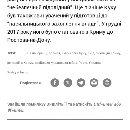
“небезпечний підслідний”. Ще пізніше Куку
був також звинувачений у підготовці до
“насильницького захоплення влади”. У грудні
2017 року його було етаповано з Криму до
Ростова-на-Дону.
Теги:
Russia,
бранці Кремля,
Емір-Усеїн Куку,
Київ,
окупація Криму,
репресії в Криму,
російсько-українська війна,
Росія,
Україна,
Хізб ут-Тахрір
Поділитися:
Знайшли помилку? Виділіть її та натисніть
Ctrl+Enter або
⌘+Enter.