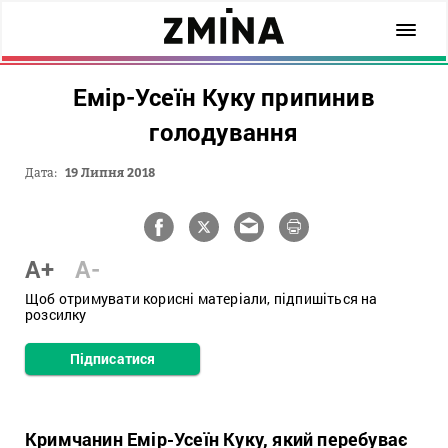
Емір-Усеїн Куку припинив
голодування
Дата:
19 Липня 2018
A+
A-
Щоб отримувати корисні матеріали, підпишіться на
розсилку
Підписатися
Кримчанин Емір-Усеїн Куку, який перебуває