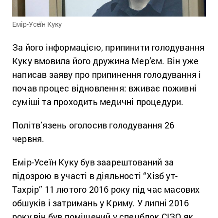
Емір-Усеїн Куку
За його інформацією, припинити голодування
Куку вмовила його дружина Мер’єм. Він уже
написав заяву про припинення голодування і
почав процес відновлення: вживає поживні
суміші та проходить медичні процедури.
Політв’язень оголосив голодування 26
червня.
Емір-Усеїн Куку був заарештований за
підозрою в участі в діяльності “Хізб ут-
Тахрір” 11 лютого 2016 року під час масових
обшуків і затримань у Криму. У липні 2016
року він був поміщений у спецблок СІЗО як