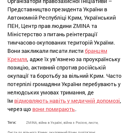
Організатори правозахисної ініціативи –
Представництво президента України в
Автономній Республіці Крим, Український
ПЕН, Центр прав людини ZMINA та
Міністерство з питань реінтеграції
тимчасово окупованих територій України.
Вони закликали писати листи
бранцям
Кремля
, адже їх ув’язнено за проукраїнську
позицію, активний спротив російській
окупації та боротьбу за вільний Крим. Часто
потерпілі громадяни України перебувають у
нелюдських умовах тримання, де
їм
відмовляють навіть у медичній допомозі
,
через що
вони помирають
.
Теги:
ZMINA,
війна в Україні,
війна з Росією,
листи,
Листи до вільного Криму,
окупований Крим,
політв’язні