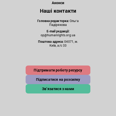
Анонси
Наші контакти
Головна редакторка:
Ольга
Падірякова
E-mail редакції:
op@humanrights.org.ua
Поштова
адреса:
04071, м.
Київ, а/с 33
Підтримати роботу ресурсу
Підписатися на розсилку
Зв’язатися з нами