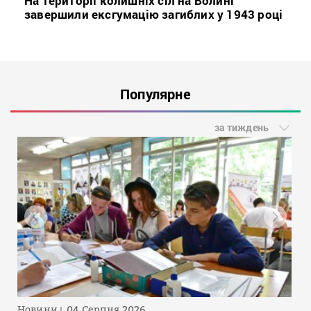
На території колишніх сіл на Волині
завершили ексгумацію загиблих у 1943 році
Популярне
за тиждень
Новини
04 Серпня 2026