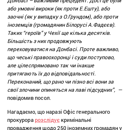
Донбасі – важливий прецедент. Досі це були
або умовні вироки (як проти Е.Ешту), або
заочні (як у випадку з О.Грундом), або проти
іноземців (громадянин Білорусі А.Фадєєв).
Таких “героїв” у Чехії ще кілька десятків.
Більшість з них продовжують
переховуватися на Донбасі. Проте важливо,
що чеські правоохоронці і суди поступово,
але цілеспрямовано так чи інакше
притягають їх до відповідальності.
Переконаний, що рано чи пізно всі вони за
свої злочини опиняться на лаві підсудних”, —
повідомив посол.
Нагадаємо, що наразі Офіс генерального
прокурора
розслідує
кримінальні
провадження щодо 250 іноземних громадян у