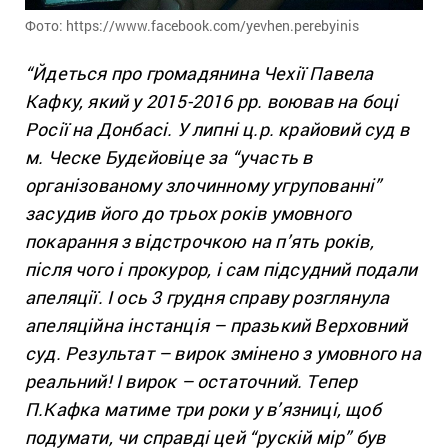
Фото: https://www.facebook.com/yevhen.perebyinis
“Йдеться про громадянина Чехії Павела
Кафку, який у 2015-2016 рр. воював на боці
Росії на Донбасі. У липні ц.р. крайовий суд в
м. Ческе Будєйовіце за “участь в
організованому злочинному угрупованні”
засудив його до трьох років умовного
покарання з відстрочкою на п’ять років,
після чого і прокурор, і сам підсудний подали
апеляції. І ось 3 грудня справу розглянула
апеляційна інстанція – празький Верховний
суд. Результат – вирок змінено з умовного на
реальний! І вирок – остаточний. Тепер
П.Кафка матиме три роки у в’язниці, щоб
подумати, чи справді цей “рускій мір” був