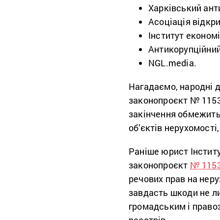
Харківський ант
Асоціація відкри
Інститут економ
Антикорупційни
NGL.media.
Нагадаємо, народні 
законопроєкт № 11533
закінчення обмежить
об’єктів нерухомості
Раніше юрист Інстит
законопроєкт
№ 115
речових прав на неру
завдасть шкоди не л
громадським і право