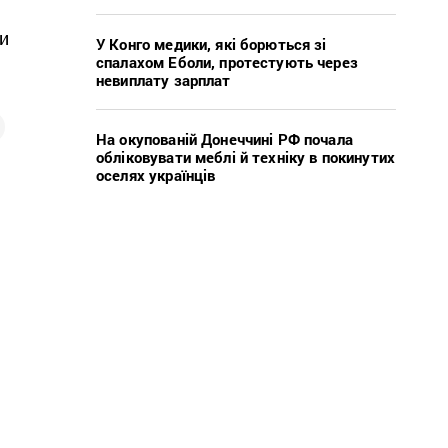
и
У Конго медики, які борються зі
спалахом Еболи, протестують через
невиплату зарплат
На окупованій Донеччині РФ почала
обліковувати меблі й техніку в покинутих
оселях українців