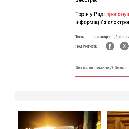
реєстрів.
Торік у Раді
пропону
інформації з електро
Теги:
антикорупційні акти
Поділитися:
Знайшли помилку? Виділіть