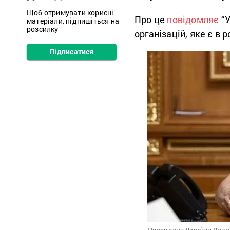
Щоб отримувати корисні
Про це
повідомляє
“У
матеріали, підпишіться на
розсилку
організацій, яке є в
Підписатися