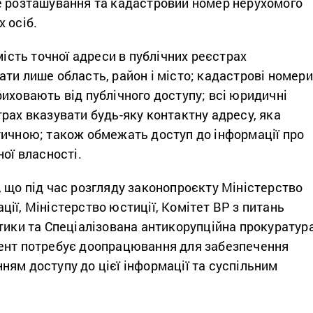
е розташування та кадастровий номер нерухомого
 осіб.
мість точної адреси в публічних реєстрах
ти лише область, район і місто; кадастрові номери
иховають від публічного доступу; всі юридичні
рах вказувати будь-яку контактну адресу, яка
тичною; також обмежать доступ до інформації про
ної власності.
 що під час розгляду законопроєкту Міністерство
ії, Міністерство юстиції, Комітет ВР з питань
тики та Спеціалізована антикорупційна прокуратур
ент потребує доопрацювання для забезпечення
ям доступу до цієї інформації та суспільним