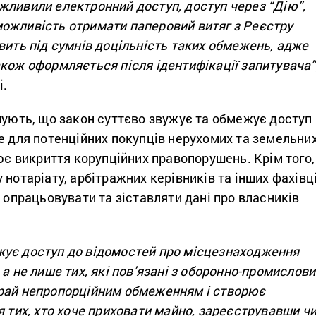
жливили електронний доступ, доступ через “Дію”,
ожливість отримати паперовий витяг з Реєстру
вить під сумнів доцільність таких обмежень, адже
кож оформляється після ідентифікації запитувача”
і.
шують, що закон суттєво звужує та обмежує доступ
е для потенційних покупців нерухомих та земельни
нює викриття корупційних правопорушень. Крім того,
 нотаріату, арбітражних керівників та інших фахівц
о опрацьовувати та зіставляти дані про власників
ує доступ до відомостей про місцезнаходження
 а не лише тих, які пов’язані з оборонно-промислов
рай непропорційним обмеженням і створює
я тих, хто хоче приховати майно, зареєструвавши ч