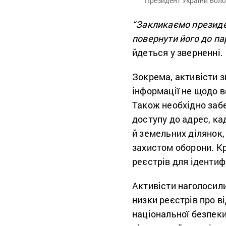
Президент України Воло
“Закликаємо президе
повернути його до па
йдеться у зверненні.
Зокрема, активісти з
інформації не щодо в
Також необхідно заб
доступу до адрес, ка
й земельних ділянок,
захистом оборони. Кр
реєстрів для ідентиф
Активісти наголосил
низки реєстрів про ві
національної безпеки