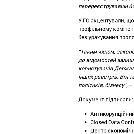
перереєструвавши йо
У ГО акцентували, що
профільному комітеті
без урахування пропо
“Таким чином, законо
до відомостей залиш
користувачів Держав
інших реєстрів. Він 
політиків, бізнесу”,
– 
Документ підписали:
Антикорупційний
Closed Data Conf
Центр економічно