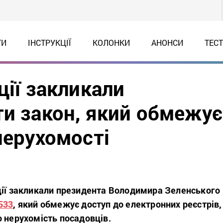
ТИ
ІНСТРУКЦІЇ
КОЛОНКИ
АНОНСИ
ТЕС
ції закликали
ти закон, який обмежує
нерухомості
ції закликали президента Володимира Зеленського
533
, який обмежує доступ до електронних реєстрів,
 нерухомість посадовців.