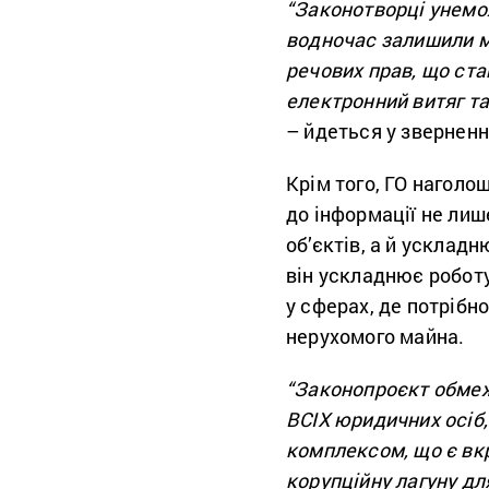
“Законотворці унемо
водночас залишили м
речових прав, що ста
електронний витяг та
– йдеться у зверненн
Крім того, ГО наголо
до інформації не лиш
об’єктів, а й усклад
він ускладнює роботу
у сферах, де потрібн
нерухомого майна.
“Законопроєкт обмеж
ВСІХ юридичних осіб,
комплексом, що є вк
корупційну лагуну дл