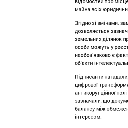
відомостей про місц
майна всіх юридичних
Згідно зі змінами, за
дозволяється зазнача
земельних ділянок пр
особи можуть у реєст
необов’язково є фак
об’єкти інтелектуаль
Підписанти нагадали,
цифрової трансформац
антикорупційної полі
зазначали, що докум
балансу між обмеженн
інтересом.