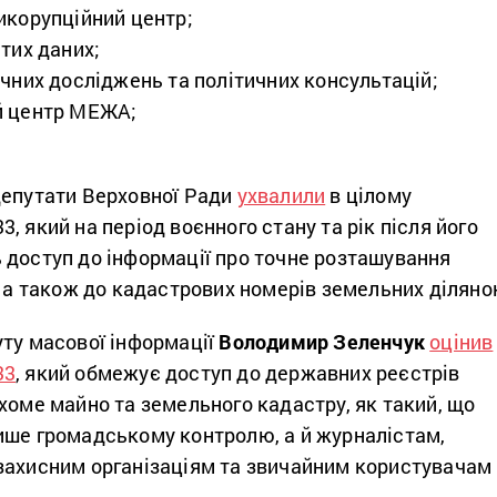
икорупційний центр;
тих даних;
ічних досліджень та політичних консультацій;
й центр МЕЖА;
депутати Верховної Ради
ухвалили
в цілому
, який на період воєнного стану та рік після його
 доступ до інформації про точне розташування
, а також до кадастрових номерів земельних діляно
уту масової інформації
Володимир Зеленчук
оцінив
33
, який обмежує доступ до державних реєстрів
хоме майно та земельного кадастру, як такий, що
ише громадському контролю, а й журналістам,
захисним організаціям та звичайним користувачам