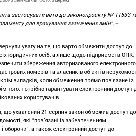
димир Зеленський. Фото: з мережі
нта застосувати вето до законопроєкту № 11533 т
рламенту для врахування зазначених змін”,
–
вернули увагу на те, що варто обмежити доступ до
сіх юридичних осіб, а лише щодо підприємств ОПК.
езпечити збереження авторизованого електронного
дастрових номерів та власників об’єктів нерухомос
 крім випадків, коли обмеження прямо пов’язане із
ім того, потрібно гарантувати електронний доступ 
ікованих користувачів.
и, що ухвалений 21 серпня закон обмежив доступ д
домості, які “пов’язані із забезпеченням
 і оборони”, а також електронний доступ до