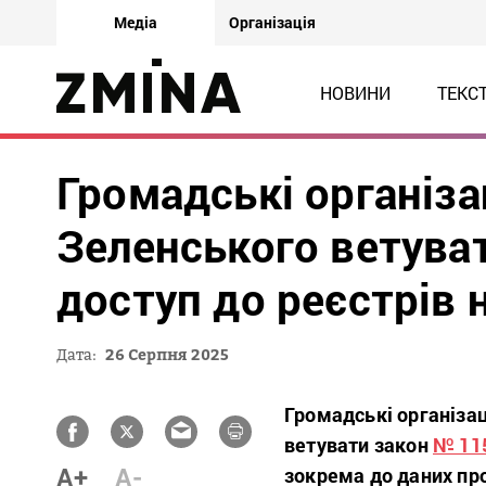
Медіа
Організація
НОВИНИ
ТЕКС
Громадські організа
Зеленського ветува
доступ до реєстрів 
Дата:
26 Серпня 2025
Громадські організа
ветувати закон
№ 11
A+
A-
зокрема до даних про