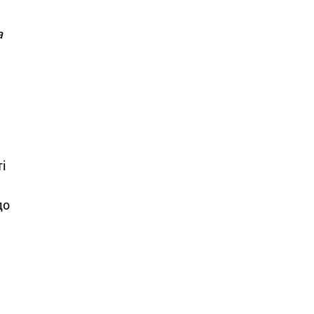
а
ті
до
о