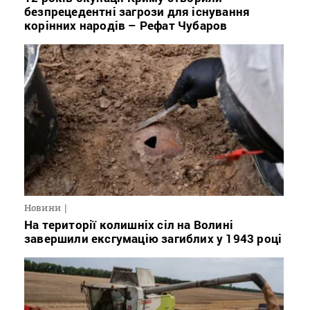
безпрецедентні загрози для існування
корінних народів – Рефат Чубаров
Новини
На території колишніх сіл на Волині
завершили ексгумацію загиблих у 1943 році