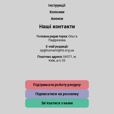
Інструкції
Колонки
Анонси
Наші контакти
Головна редакторка:
Ольга
Падірякова
E-mail редакції:
op@humanrights.org.ua
Поштова
адреса:
04071, м.
Київ, а/с 33
Підтримати роботу ресурсу
Підписатися на розсилку
Зв’язатися з нами