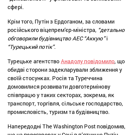
сфері.
Крім того, Путін з Ердоганом, за словами
російського віцепрем’єр-міністра,
“детально
обговорили будівництво АЕС “Аккую”
і
“Турецький потік”
.
Турецьке агентство
Анадолу повідомило
, що
обидві сторони задекларували зближення у
своїй стосунках. Росія та Туреччина
домовилися розвивати довготермінову
співпрацю у таких секторах, зокрема, як
транспорт, торгівля, сільське господарство,
промисловість, туризм та будівництво.
Напередодні The Washington Post повідомив,
що на переговорах у Сочі в п’ятницю Путін