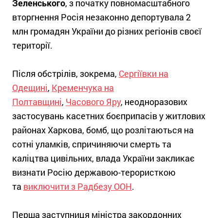
Зеленського
, з початку повномасштабного
вторгнення Росія незаконно депортувала 2
млн громадян України до різних регіонів своєї
території.
Після обстрілів, зокрема,
Сергіївки на
Одещині
,
Кременчука на
Полтавщині
,
Часового Яру
, неодноразових
застосувань касетних боєприпасів у житлових
районах Харкова, бомб, що розлітаються на
сотні уламків, спричиняючи смерть та
каліцтва цивільних, влада України закликає
визнати Росію державою-терористкою
та
виключити з Радбезу ООН
.
Перша заступниця міністра закордонних