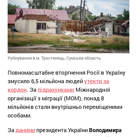
Руйнування в м. Тростянець, Сумська область
Повномасштабне вторгнення Росії в Україну
змусило 6,5 мільйона людей
утекти за
кордон
. За
підрахунками
Міжнародної
організації з міграції (МОМ), понад 8
мільйонів стали внутрішньо переміщеними
особами.
За
даними
президента України
Володимира