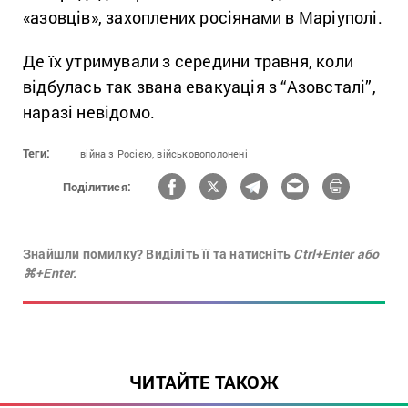
«азовців», захоплених росіянами в Маріуполі.
Де їх утримували з середини травня, коли
відбулась так звана евакуація з “Азовсталі”,
наразі невідомо.
Теги:
війна з Росією,
військовополонені
Поділитися:
Знайшли помилку? Виділіть її та натисніть
Ctrl+Enter або
⌘+Enter.
ЧИТАЙТЕ ТАКОЖ