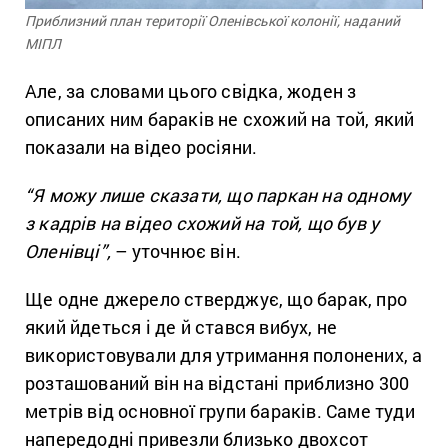
Приблизний план території Оленівської колонії, наданий
МІПЛ
Але, за словами цього свідка, жоден з
описаних ним бараків не схожий на той, який
показали на відео росіяни.
“Я можу лише сказати, що паркан на одному
з кадрів на відео схожий на той, що був у
Оленівці”,
– уточнює він.
Ще одне джерело стверджує, що барак, про
який йдеться і де й стався вибух, не
використовували для утримання полонених, а
розташований він на відстані приблизно 300
метрів від основної групи бараків. Саме туди
напередодні привезли близько двохсот