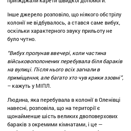
приїжджали карети швидкої допомоги.
Інше джерело розповіло, що ніякого обстрілу
колонії не відбувалось, а стався саме вибух,
оскільки характерного звуку прильоту не
було чутно.
“Вибух пролунав ввечері, коли частина
військовополонених перебувала біля бараків
на вулиці. Після нього всіх загнали в
приміщення, але багато хто чув крики ззовні”,
– кажуть у МІПЛ.
Людина, яка перебувала в колонії в Оленівці
навесні, розповіла, що на території є
щонайменше шість великих двоповерхових
бараків з окремими кімнатами, і це —