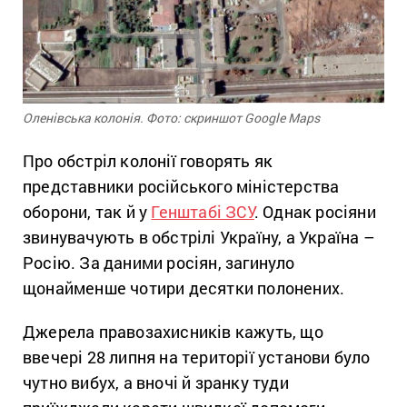
Оленівська колонія. Фото: скриншот Google Maps
Про обстріл колонії говорять як
представники російського міністерства
оборони, так й у
Генштабі ЗСУ
. Однак росіяни
звинувачують в обстрілі Україну, а Україна –
Росію. За даними росіян, загинуло
щонайменше чотири десятки полонених.
Джерела правозахисників кажуть, що
ввечері 28 липня на території установи було
чутно вибух, а вночі й зранку туди