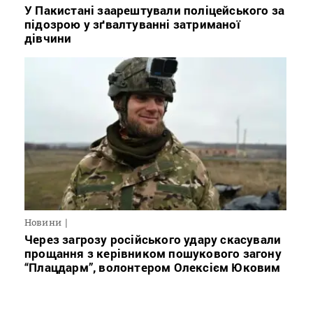
У Пакистані заарештували поліцейського за
підозрою у зґвалтуванні затриманої
дівчини
Новини
Через загрозу російського удару скасували
прощання з керівником пошукового загону
“Плацдарм”, волонтером Олексієм Юковим