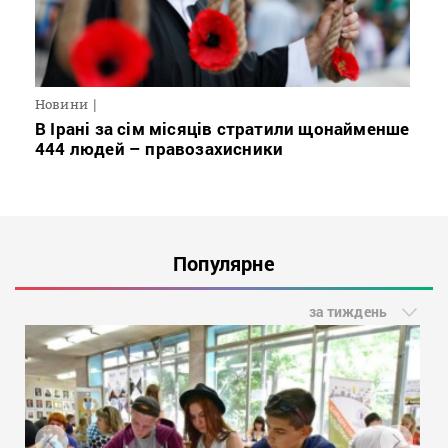
Новини
В Ірані за сім місяців стратили щонайменше
444 людей – правозахисники
Популярне
за тиждень