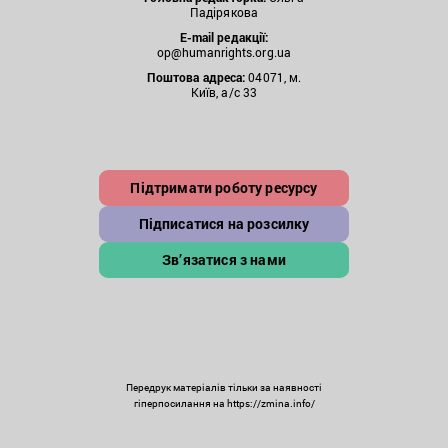
Падірякова
E-mail редакції:
op@humanrights.org.ua
Поштова
адреса:
04071, м.
Київ, а/с 33
Підтримати роботу ресурсу
Підписатися на розсилку
Зв’язатися з нами
Передрук матеріалів тільки за наявності
гіперпосилання на https://zmina.info/