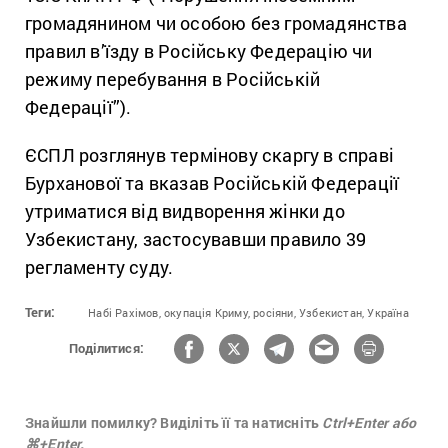
громадянином чи особою без громадянства
правил в’їзду в Російську Федерацію чи
режиму перебування в Російській
Федерації”).
ЄСПЛ розглянув термінову скаргу в справі
Бурханової та вказав Російській Федерації
утриматися від видворення жінки до
Узбекистану, застосувавши правило 39
регламенту суду.
Теги:
Набі Рахімов,
окупація Криму,
росіяни,
Узбекистан,
Україна
Поділитися:
Знайшли помилку? Виділіть її та натисніть
Ctrl+Enter або
⌘+Enter.