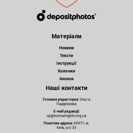
Матеріали
Новини
Тексти
Інструкції
Колонки
Анонси
Наші контакти
Головна редакторка:
Ольга
Падірякова
E-mail редакції:
op@humanrights.org.ua
Поштова
адреса:
04071, м.
Київ, а/с 33