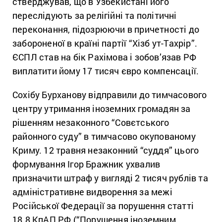
стверджував, що в Узбекистані його
переслідують за релігійні та політичні
переконання, підозрюючи в причетності до
забороненої в країні партії “Хізб ут-Тахрір”.
ЄСПЛ став на бік Рахімова і зобов’язав РФ
виплатити йому 17 тисяч євро компенсації.
Сохібу Бурханову відправили до тимчасового
центру утримання іноземних громадян за
рішенням незаконного “Совєтського
районного суду” в тимчасово окупованому
Криму. 12 травня незаконний “суддя” цього
формування Ігор Бражник ухвалив
призначити штраф у вигляді 2 тисяч рублів та
адміністративне видворення за межі
Російської Федерації за порушення статті
18.8 КпАП РФ (“Порушення іноземним