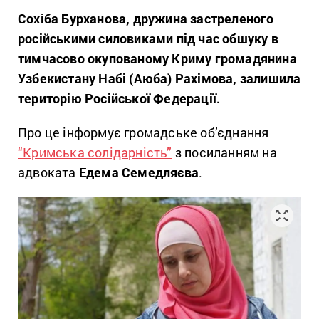
Сохіба Бурханова, дружина застреленого
російськими силовиками під час обшуку в
тимчасово окупованому Криму громадянина
Узбекистану Набі (Аюба) Рахімова, залишила
територію Російської Федерації.
Про це інформує громадське об’єднання
“Кримська солідарність”
з посиланням на
адвоката
Едема Семедляєва
.