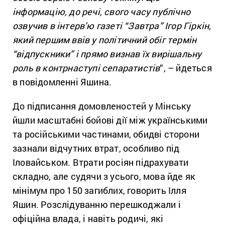
інформацію, до речі, свого часу публічно
озвучив в інтерв’ю газеті “Завтра” Ігор Гіркін,
який першим ввів у політичний обіг термін
“відпускники” і прямо визнав їх вирішальну
роль в контрнаступі сепаратистів
“, – йдеться
в повідомленні Яшина.
До підписання домовленостей у Мінську
йшли масштабні бойові дії між українськими
та російськими частинами, обидві сторони
зазнали відчутних втрат, особливо під
Іловайськом. Втрати росіян підрахувати
складно, але судячи з усього, мова йде як
мінімум про 150 загиблих, говорить Ілля
Яшин. Розслідуванню перешкоджали і
офіційна влада, і навіть родичі, які