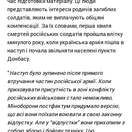
час підготовки матеріалу. Ці люди
представляють інтереси родичів загиблих
солдатів, яким не виплачують обіцяні
компенсації. За їх словами, перша хвиля
смертей російських солдатів пройшла влітку
минулого року, коли українська армія пішла в
наступ і почала звільняти населені пункти
Донбасу.
“
Наступ було зупинено після прямого
втручання частин російської армії. Коли
приховувати присутність в зоні конфлікту
російських військових стало неможливо,
Міноборони постфактум придумало версію,
що всі вони поїхали воювати в свою законну
відпустку. Але у “відпустки” вони прихопили з
собою зброю і бойову техніку. Цю