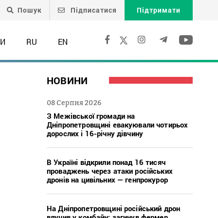
Пошук
Підписатися
Підтримати
ТИ
RU
EN
НОВИНИ
08 Серпня 2026
З Межівської громади на
Дніпропетровщині евакуювали чотирьох
дорослих і 16-річну дівчину
В Україні відкрили понад 16 тисяч
проваджень через атаки російських
дронів на цивільних — генпрокурор
На Дніпропетровщині російський дрон
влучив у комбайн: загинув фермер