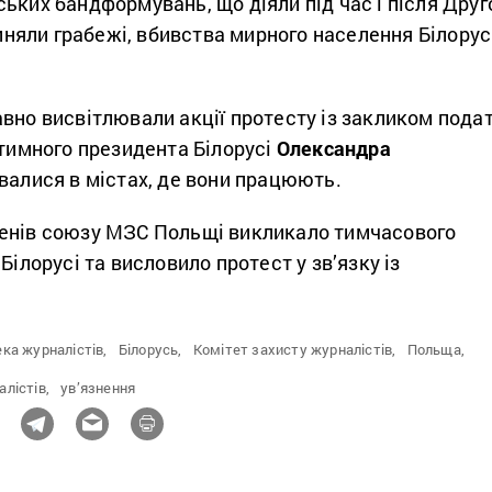
ьких бандформувань, що діяли під час і після Друг
чиняли грабежі, вбивства мирного населення Білорусі
вно висвітлювали акції протесту із закликом пода
ітимного президента Білорусі
Олександра
увалися в містах, де вони працюють.
енів союзу МЗС Польщі викликало тимчасового
Білорусі та висловило протест у зв’язку із
ка журналістів,
Білорусь,
Комітет захисту журналістів,
Польща,
алістів,
ув’язнення