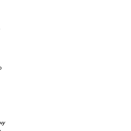
0
ю
ну
з