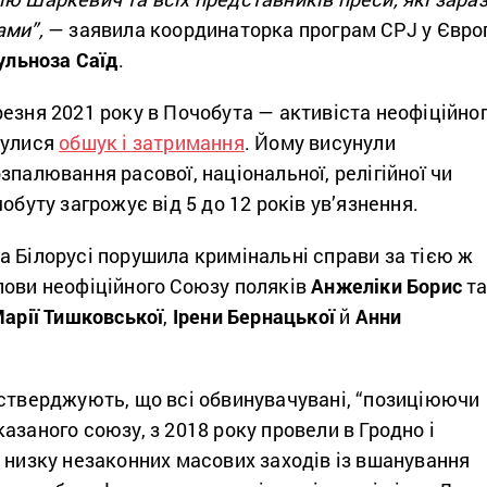
ами”,
— заявила координаторка програм CPJ у Євро
ульноза Саїд
.
езня 2021 року в Почобута — активіста неофіційно
булися
обшук і затримання
. Йому висунули
зпалювання расової, національної, релігійної чи
обуту загрожує від 5 до 12 років ув’язнення.
 Білорусі порушила кримінальні справи за тією ж
лови неофіційного Союзу поляків
Анжеліки Борис
т
арії Тишковської
,
Ірени Бернацької
й
Анни
 стверджують, що всі обвинувачувані, “позиціюючи
азаного союзу, з 2018 року провели в Гродно і
 низку незаконних масових заходів із вшанування