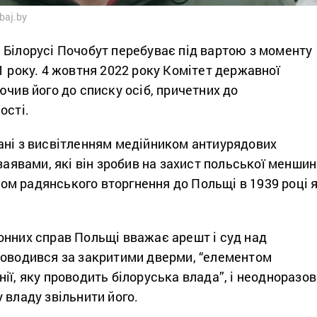
baj.by
 Білорусі Почобут перебуває під вартою з моменту
1 року. 4 жовтня 2022 року Комітет державної
ючив його до списку осіб, причетних до
ості.
ані з висвітленням медійником антиурядових
 заявами, які він зробив на захист польської менши
исом радянського вторгнення до Польщі в 1939 році 
онних справ Польщі вважає арешт і суд над
роводився за закритими дверми, “елементом
ії, яку проводить білоруська влада”, і неодноразо
 владу звільнити його.