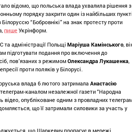
тало відомо, що польська влада ухвалила рішення з
онньому порядку закрити один із найбільших пункт
з Білоруссю “Бобровнікі” на знак протесту проти
а,
пише
Укрінформ.
С та адміністрації Польщі
Маріуша Камінського
, ві
ам підготувати подання про включення до
сіб, пов’язаних з режимом
Олександра Лукашенка
,
епресії проти поляків у Білорусі.
лоруська влада 6 лютого затримала
Анастасію
є телеграм-каналом незалежної газети “Народна
ть відео, опубліковане одним з провладних телеграм
ідомляється, що її затримали силовики за участь у
рджується, що Шаркевич пропагує в мережі