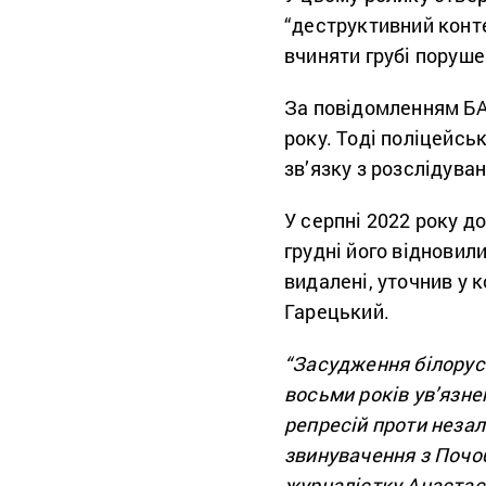
“деструктивний конте
вчиняти грубі поруше
За повідомленням БА
року. Тоді поліцейсь
зв’язку з розслідув
У серпні 2022 року д
грудні його відновили
видалені, уточнив у 
Гарецький.
“Засудження білору
восьми років ув’язне
репресій проти незал
звинувачення з Почоб
журналістку Анастасі