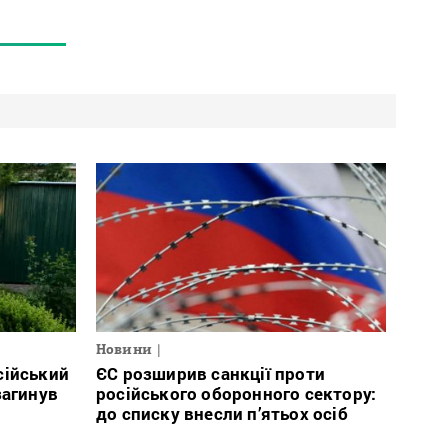
Новини
сійський
ЄС розширив санкції проти
загинув
російського оборонного сектору:
до списку внесли п’ятьох осіб