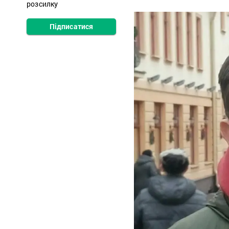
розсилку
Підписатися