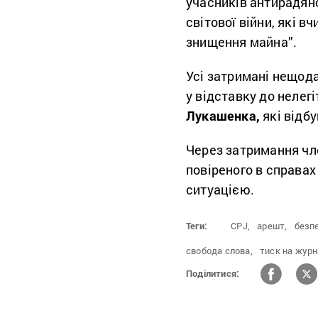
учасників антирадянс
світової війни, які в
знищення майна”.
Усі затримані нещода
у відставку до нелег
Лукашенка,
які відб
Через затримання чл
повіреного в справах 
ситуацією.
Теги:
CPJ,
арешт,
безпе
свобода слова,
тиск на журн
Поділитися: