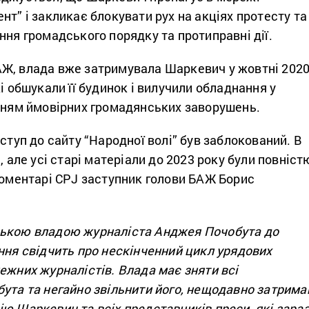
нт” і закликає блокувати рух на акціях протесту та
ння громадського порядку та протиправні дії.
Ж, влада вже затримувала Шаркевич у жовтні 202
кі обшукали її будинок і вилучили обладнання у
анням ймовірних громадянських заворушень.
оступ до сайту “Народної волі” був заблокований. В
, але усі старі матеріали до 2023 року були повніст
коментарі CPJ заступник голови БАЖ Борис
ською владою журналіста Анджея Почобута до
ння свідчить про нескінченний цикл урядових
ежних журналістів. Влада має зняти всі
ута та негайно звільнити його, нещодавно затрима
ю Шаркевич та всіх представників преси, які зара