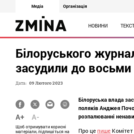
Медіа
Організація
НОВИНИ
ТЕКС
Білоруського журна
засудили до восьми 
Дата:
09 Лютого 2023
Білоруська влада зас
поляків Анджея Почо
A+
A-
розпалюванні ненавис
Щоб отримувати корисні
Про це
пише
Комітет 
матеріали, підпишіться на