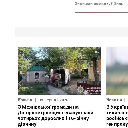
Знайшли помилку? Виділіть
Новини
08 Серпня 2026
Новини
З Межівської громади на
В Україн
Дніпропетровщині евакуювали
тисяч пр
чотирьох дорослих і 16-річну
російськ
дівчину
генпрок