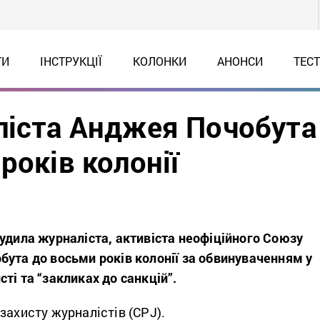
ТИ
ІНСТРУКЦІЇ
КОЛОНКИ
АНОНСИ
ТЕС
ліста Анджея Почобута
років колонії
удила журналіста, активіста неофіційного Союзу
бута до восьми років колонії за обвинуваченням у
ті та “закликах до санкцій”.
захисту журналістів (CPJ).