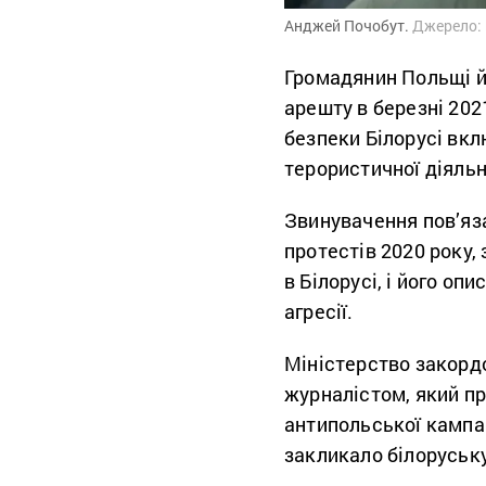
Анджей Почобут.
Джерело: 
Громадянин Польщі й
арешту в березні 202
безпеки Білорусі вкл
терористичної діяльн
Звинувачення пов’яз
протестів 2020 року,
в Білорусі, і його оп
агресії.
Міністерство закорд
журналістом, який п
антипольської кампан
закликало білоруську