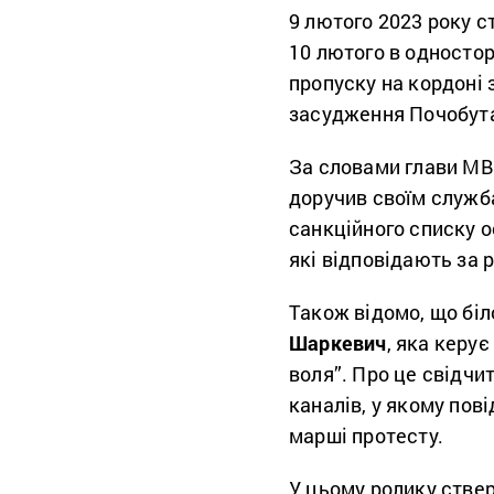
9 лютого 2023 року с
10 лютого в одностор
пропуску на кордоні 
засудження Почобут
За словами глави МВ
доручив своїм служб
санкційного списку о
які відповідають за р
Також відомо, що бі
Шаркевич
, яка керу
воля”. Про це свідчи
каналів, у якому пов
марші протесту.
У цьому ролику стве