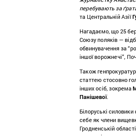
перебувають за ґрат
та Центральній Азії
Г
Нагадаємо, що 25 бер
Союзу поляків — від
обвинувачення за “ро
іншої ворожнечі”, Поч
Також генпрокуратура
статтею стосовно го
інших осіб, зокрема
М
Панішевої
.
Білоруські силовики
себе як члени вищевк
Гродненській області