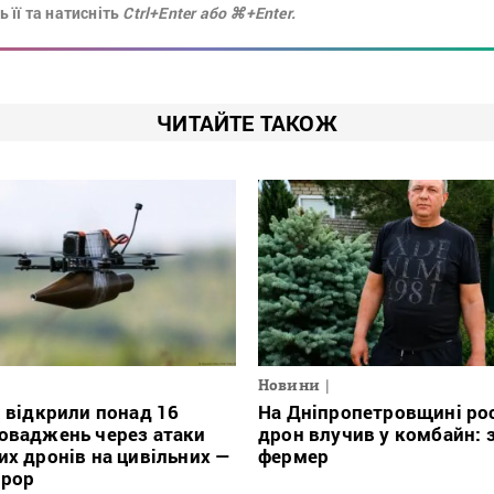
 її та натисніть
Ctrl+Enter або ⌘+Enter.
ЧИТАЙТЕ ТАКОЖ
Новини
і відкрили понад 16
На Дніпропетровщині ро
оваджень через атаки
дрон влучив у комбайн: 
их дронів на цивільних —
фермер
урор