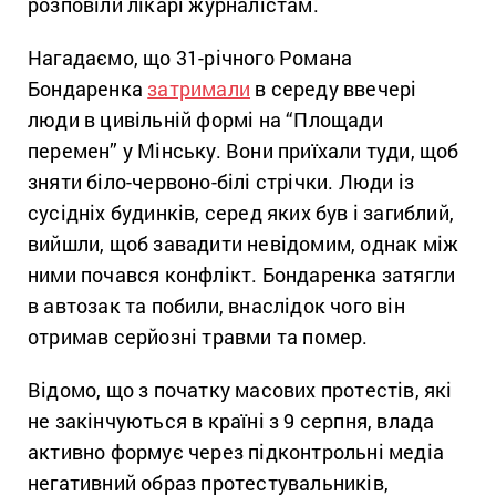
розповіли лікарі журналістам.
Нагадаємо, що 31-річного Романа
Бондаренка
затримали
в середу ввечері
люди в цивільній формі на “Площади
перемен” у Мінську. Вони приїхали туди, щоб
зняти біло-червоно-білі стрічки. Люди із
сусідніх будинків, серед яких був і загиблий,
вийшли, щоб завадити невідомим, однак між
ними почався конфлікт. Бондаренка затягли
в автозак та побили, внаслідок чого він
отримав серйозні травми та помер.
Відомо, що з початку масових протестів, які
не закінчуються в країні з 9 серпня, влада
активно формує через підконтрольні медіа
негативний образ протестувальників,