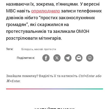
називаючи їх, зокрема, п’яницями. У вересні
МВС навіть
оприлюднило
записи телефонних
дзвінків нібито “простих законослухняних
громадян”, які скаржилися на
протестувальників та закликали ОМОН
розстрілювати мітингарів.
Теги:
Білорусь,
масові протести
Поділитися:
Знайшли помилку? Виділіть її та натисніть
Ctrl+Enter або
⌘+Enter.