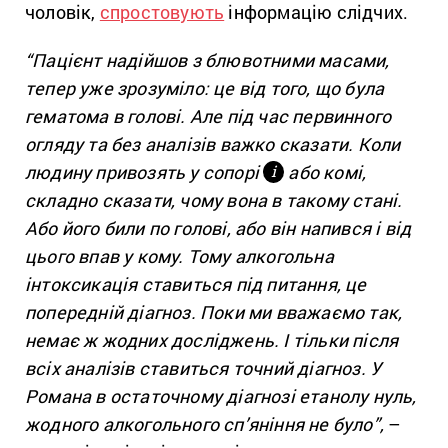
чоловік,
спростовують
інформацію слідчих.
“Пацієнт надійшов з блювотними масами,
тепер уже зрозуміло: це від того, що була
гематома в голові. Але під час первинного
огляду та без аналізів важко сказати. Коли
людину привозять у сопорі
або комі,
і
складно сказати, чому вона в такому стані.
Або його били по голові, або він напився і від
цього впав у кому. Тому алкогольна
інтоксикація ставиться під питання, це
попередній діагноз. Поки ми вважаємо так,
немає ж жодних досліджень. І тільки після
всіх аналізів ставиться точний діагноз. У
Романа в остаточному діагнозі етанолу нуль,
жодного алкогольного сп’яніння не було”,
–