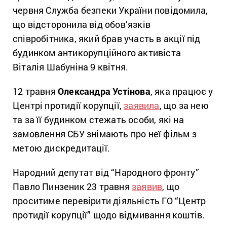
червня Служба безпеки України повідомила,
що відсторонила від обов’язків
співробітника, який брав участь в акції під
будинком антикорупційного активіста
Віталія Шабуніна 9 квітня.
12 травня
Олександра Устінова
, яка працює у
Центрі протидії корупції,
заявила
, що за нею
та за її будинком стежать особи, які на
замовлення СБУ знімають про неї фільм з
метою дискредитації.
Народний депутат від “Народного фронту”
Павло Пинзеник 23 травня
заявив
, що
проситиме перевірити діяльність ГО “Центр
протидії корупції” щодо відмивання коштів.