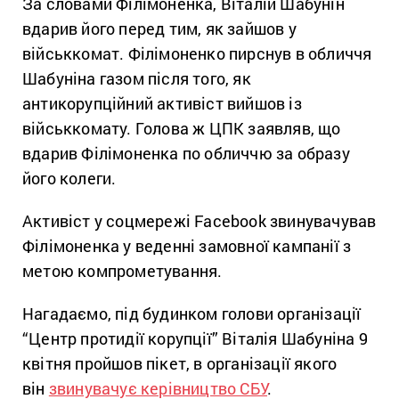
За словами Філімоненка, Віталій Шабунін
вдарив його перед тим, як зайшов у
військкомат. Філімоненко пирснув в обличчя
Шабуніна газом після того, як
антикорупційний активіст вийшов із
військкомату. Голова ж ЦПК заявляв, що
вдарив Філімоненка по обличчю за образу
його колеги.
Активіст у соцмережі Facebook звинувачував
Філімоненка у веденні замовної кампанії з
метою компрометування.
Нагадаємо, під будинком голови організації
“Центр протидії корупції” Віталія Шабуніна 9
квітня пройшов пікет, в організації якого
він
звинувачує керівництво СБУ
.