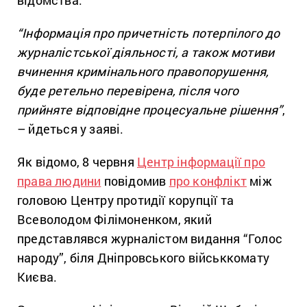
відомства.
“Інформація про причетність потерпілого до
журналістської діяльності, а також мотиви
вчинення кримінального правопорушення,
буде ретельно перевірена, після чого
прийняте відповідне процесуальне рішення”
,
– йдеться у заяві.
Як відомо, 8 червня
Центр інформації про
права людини
повідомив
про конфлікт
між
головою Центру протидії корупції та
Всеволодом Філімоненком, який
представлявся журналістом видання “Голос
народу”, біля Дніпровського військкомату
Києва.