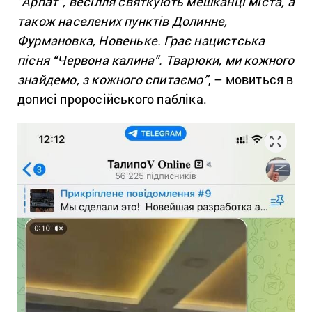
“Арпат”, весілля святкують мешканці міста, а
також населених пунктів Долинне,
Фурмановка, Новеньке. Грає нацистська
пісня “Червона калина”. Тварюки, ми кожного
знайдемо, з кожного спитаємо”
, – мовиться в
дописі проросійського пабліка.