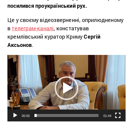
посилився проукраїнський рух.
Це у своєму відеозверненні, оприлюдненому
в
телеграм-каналі
, констатував
кремлівський куратор Криму
Сергій
Аксьонов
.
Відеопрогравач
00:00
01:44