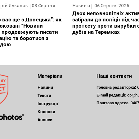
рій Луканов
03 Серпня
Новини
06 Серпня 2026
Двох неповнолітніх актив
 вас ще з Донецька”: як
забрали до поліції під ча
локовані “Новини
протесту проти вирубки 
” продовжують писати
дубів на Теремках
ацію та боротися з
ндою
Матеріали
Наші контакти
Новини
Головна редакторка:
О
E-mail редакції:
op@hum
Тексти
Поштова
адреса:
04071
Інструкції
Колонки
Анонси