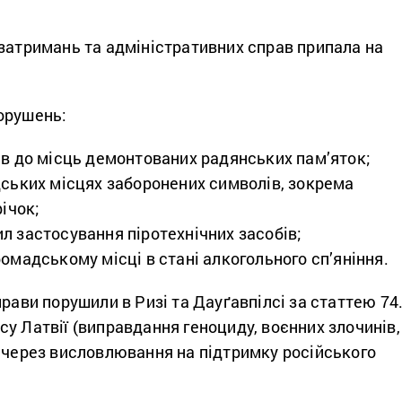
затримань та адміністративних справ припала на
орушень:
ів до місць демонтованих радянських пам’яток;
дських місцях заборонених символів, зокрема
річок;
л застосування піротехнічних засобів;
омадському місці в стані алкогольного сп’яніння.
прави порушили в Ризі та
Дауґавпілсі
за статтею 74
у Латвії (виправдання геноциду, воєнних злочинів,
) через висловлювання на підтримку російського
.