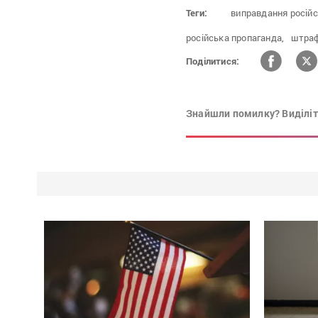
Теги:
виправдання російсь
російська пропаганда,
штра
Поділитися:
Знайшли помилку? Виділіть