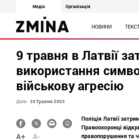
Медіа
Організація
НОВИНИ
ТЕКС
9 травня в Латвії з
використання симво
військову агресію
Дата:
10 Травня 2023
Поліція Латвії затри
Правоохоронці відкр
A+
A-
правопорушення та ч