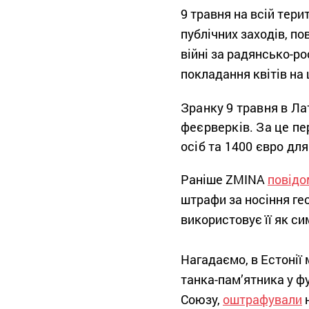
9 травня на всій тери
публічних заходів, по
війні за радянсько-р
покладання квітів на
Зранку 9 травня в Ла
феєрверків. За це пе
осіб та 1400 євро дл
Раніше ZMINA
повідо
штрафи за носіння гео
використовує її як си
Нагадаємо, в Естонії
танка-пам’ятника у ф
Союзу,
оштрафували
н