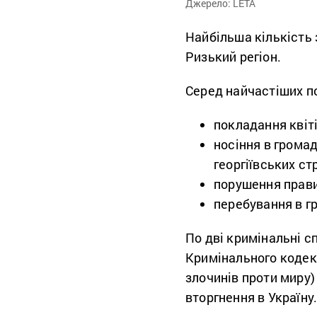
Джерело: LETA
Найбільша кількість 
Ризький регіон.
Серед найчастіших п
покладання квіт
носіння в грома
георгіївських ст
порушення прави
перебування в гр
По дві кримінальні с
Кримінального кодекс
злочинів проти миру
вторгнення в Україну