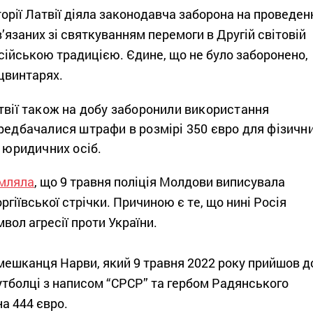
торії Латвії діяла законодавча заборона на проведен
в’язаних зі святкуванням перемоги в Другій світовій
осійською традицією. Єдине, що не було заборонено,
 цвинтарях.
твії також на добу заборонили використання
редбачалися штрафи в розмірі 350 євро для фізичн
я юридичних осіб.
мляла
, що 9 травня поліція Молдови виписувала
ргіївської стрічки. Причиною є те, що нині Росія
мвол агресії проти України.
 мешканця Нарви, який 9 травня 2022 року прийшов д
утболці з написом “СРСР” та гербом Радянського
а 444 євро.