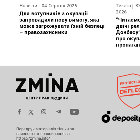
Новини
04 Серпня 2026
Тексти
Ю
2026
Для вступників з окупації
запровадили нову вимогу, яка
“Читаємо
може загрожувати їхній безпеці
двічі ре
– правозахисники
Донбасу
про окуп
пропага
Передрук матеріалів тільки за
наявності гіперпосилання на
https://zmina.info/