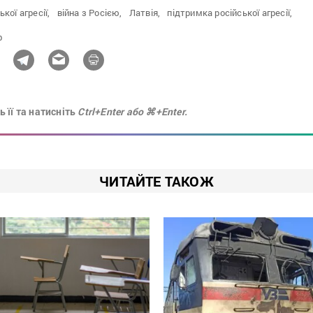
кої агресії,
війна з Росією,
Латвія,
підтримка російської агресії,
ф
 її та натисніть
Ctrl+Enter або ⌘+Enter.
ЧИТАЙТЕ ТАКОЖ