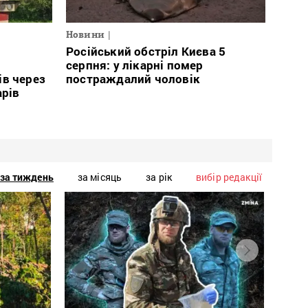
Новини
Російський обстріл Києва 5
і
серпня: у лікарні помер
ів через
постраждалий чоловік
арів
за тиждень
за місяць
за рік
вибір редакції