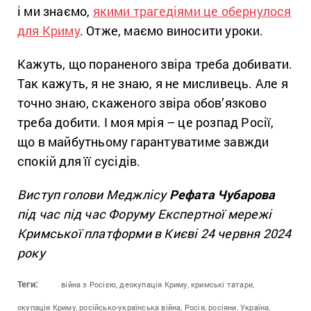
і ми знаємо,
якими трагедіями це обернулося
для Криму
. Отже, маємо виносити уроки.
Кажуть, що пораненого звіра треба добивати.
Так кажуть, я не знаю, я не мисливець. Але я
точно знаю, скаженого звіра обов’язково
треба добити. І моя мрія – це розпад Росії,
що в майбутньому гарантуватиме завжди
спокій для її сусідів.
Виступ голови Меджлісу
Рефата Чубарова
під час під час Форуму Експертної мережі
Кримської платформи в Києві 24 червня 2024
року
Теги:
війна з Росією,
деокупація Криму,
кримські татари,
окупація Криму,
російсько-українська війна,
Росія,
росіяни,
Україна,