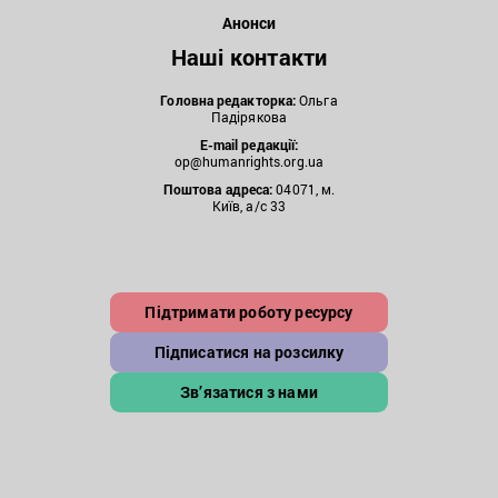
Анонси
Наші контакти
Головна редакторка:
Ольга
Падірякова
E-mail редакції:
op@humanrights.org.ua
Поштова
адреса:
04071, м.
Київ, а/с 33
Підтримати роботу ресурсу
Підписатися на розсилку
Зв’язатися з нами