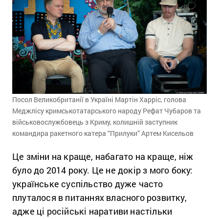
Посол Великобританії в Україні Мартін Харріс, голова
Меджлісу кримськотатарського народу Рефат Чубаров та
військовослужбовець з Криму, колишній заступник
командира ракетного катера “Прилуки” Артем Кисельов
Це зміни на краще, набагато на краще, ніж
було до 2014 року. Це не докір з мого боку:
українське суспільство дуже часто
плуталося в питаннях власного розвитку,
адже ці російські наративи настільки