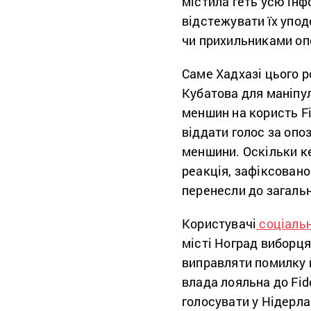
містила геть усю ін
відстежувати їх упод
чи прихильниками опо
Саме Хадхазі цього р
Кубатова для маніпул
меншин на користь Fi
віддати голос за опо
меншини. Оскільки ке
реакція, зафіксовано
перенесли до загально
Користувачі
соціаль
місті Ноград виборц
виправляти помилку 
влада лояльна до Fid
голосувати у Нідерлан