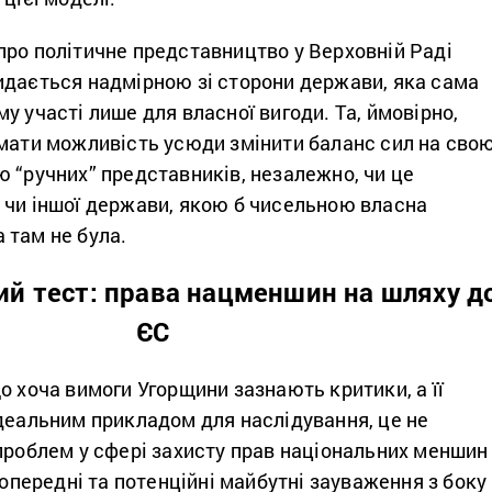
про політичне представництво у Верховній Раді
идається надмірною зі сторони держави, яка сама
у участі лише для власної вигоди. Та, ймовірно,
 мати можливість усюди змінити баланс сил на сво
 “ручних” представників, незалежно, чи це
 чи іншої держави, якою б чисельною власна
 там не була.
ий тест: права нацменшин на шляху д
ЄС
о хоча вимоги Угорщини зазнають критики, а її
деальним прикладом для наслідування, це не
проблем у сфері захисту прав національних меншин
 попередні та потенційні майбутні зауваження з боку