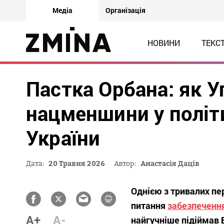
Медіа
Організація
НОВИНИ
ТЕКС
Пастка Орбана: як 
нацменшини у політи
України
Дата:
20 Травня 2026
Автор:
Анастасія Даців
Однією з тривалих п
питання
забезпеченн
A+
A-
найгучніше підіймав 