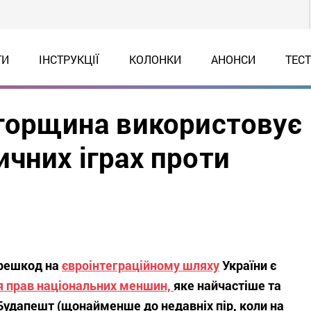
ТИ
ІНСТРУКЦІЇ
КОЛОНКИ
АНОНСИ
ТЕС
Угорщина використовує
чних іграх проти
ерешкод на
євроінтеграційному шляху
України є
я прав національних меншин,
яке найчастіше та
Будапешт (щонайменше до недавніх пір, коли на