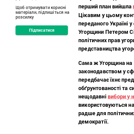
перший план вийшла
Щоб отримувати корисні
матеріали, підпишіться на
Цікавим у цьому конт
розсилку
переданого Україні у
Підписатися
Угорщини Петером Сій
політичних прав угор
представництва угорс
Сама ж Угорщина на 
законодавством у сф
передбачає їхнє пре
обґрунтованості та с
нещодавні
вибори у 
використовуються на
радше для політичних
демократії.