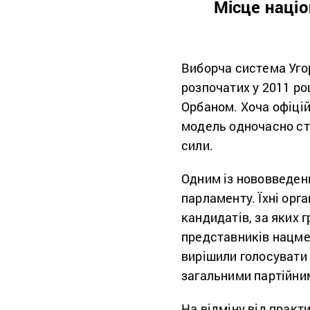
Місце націо
Виборча система Уго
розпочатих у 2011 роц
Орбаном. Хоча офіці
модель одночасно ств
сили.
Одним із нововведен
парламенту. Їхні ор
кандидатів, за яких 
представників нацме
вирішили голосувати 
загальними партійни
На відміну від практ