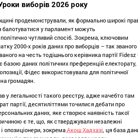
Уроки виборів 2026 року
орщині продемонстрували, як формально широкі пра
 балотуватися у парламент можуть
 політично чутливий спосіб. Зокрема, ключовим
чатку 2000-х років даних про виборців – так званого
ваного на честь тодішнього керівника партії Fidesz
є базою даних політичних преференцій електорату,
и опозиції, Фідес використовувала для політичної
 на громадян.
в у легальності такого реєстру, адже начебто там
рат партії, десятиліттями точилися дебати про
ерсональних даних, яке створює наявність такої
Причиною є те, що, як стверджували незалежні
а
і опозиціонери, зокрема
Акош Хадхазі
, ця база дан