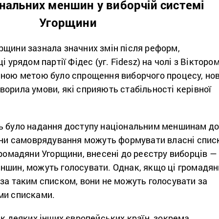
нальних меншин у виборчій системі
Угорщини
рщини зазнала значних змін після реформ,
і урядом партії Фідес (уг. Fidesz) на чолі з Вікторо
йною метою було спрощення виборчого процесу, но
орила умови, які сприяють стабільності керівної
ь було надання доступу національним меншинам д
гани самоврядування можуть формувати власні спис
громадяни Угорщини, внесені до реєстру виборців —
ншин, можуть голосувати. Однак, якщо ці громадян
за таким списком, вони не можуть голосувати за
ми списками.
ик деяких інших європейських країн, зокрема