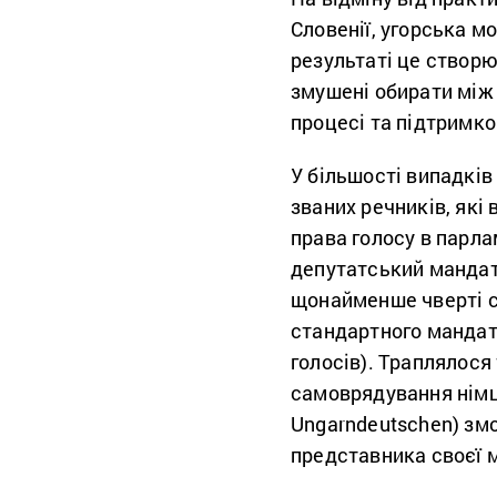
Словенії, угорська м
результаті це створю
змушені обирати між
процесі та підтримк
У більшості випадків
званих речників, які
права голосу в парла
депутатський мандат
щонайменше чверті се
стандартного мандат
голосів). Траплялося 
самоврядування німці
Ungarndeutschen) змо
представника своєї 