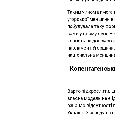
Таким чином вимога 
угорської меншини в
побудувала таку форм
саме у цьому сенс –
користь за допомогою
парламент Угорщини,
національна меншина
Копенгагенськ
Варто підкреслити, щ
власна модель не є і
означає відсутності 
Україні. З огляду на