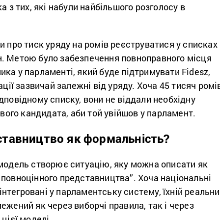
а з тих, які набули найбільшого розголосу в
 про тиск уряду на ромів реєструватися у списках
. Метою було забезпечення повноправного місця
ка у парламенті, який буде підтримувати Fidesz,
ації зазвичай залежні від уряду. Хоча 45 тисяч ромів
дповідному списку, вони не віддали необхідну
свого кандидата, аби той увійшов у парламент.
тавництво як формальність?
 модель створює ситуацію, яку можна описати як
 повноцінного представництва”. Хоча національні
нтегровані у парламентську систему, їхній реальн
ежений як через виборчі правила, так і через
цієї моделі.