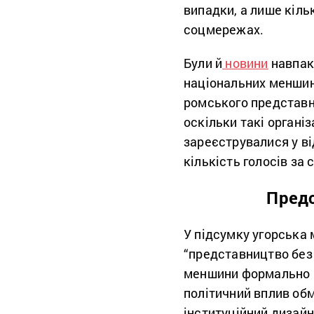
випадки, а лише кільк
соцмережах.
Були й
новини
навпаки
національних меншин
ромського представни
оскільки такі організ
зареєструвалися у ві
кількість голосів за 
Предс
У підсумку угорська
“представництво без
меншини формально і
політичний вплив обм
інституційний дизайн 