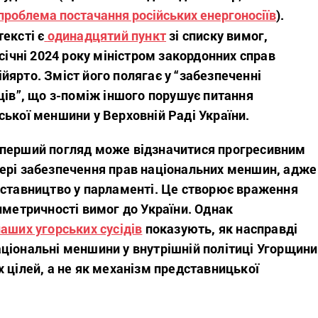
проблема постачання російських енергоносіїв
).
ексті є
одинадцятий пункт
зі списку вимог,
 січні 2024 року міністром закордонних справ
ярто. Зміст його полягає у “забезпеченні
ців”, що з-поміж іншого порушує питання
ької меншини у Верховній Раді України.
перший погляд може відзначитися прогресивним
ері забезпечення прав національних меншин, адже
дставництво у парламенті. Це створює враження
иметричності вимог до України. Однак
наших угорських сусідів
показують, як насправді
ціональні меншини у внутрішній політиці Угорщини
 цілей, а не як механізм представницької