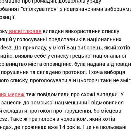
формацію про громадян, дозволяла уряду
обання і “спілкуватися” з невизначеними виборцям
зиції.
оку
висвітлював
випадки використання списку
яцій у голосуванні представників національних
desz. До прикладу, у місті Вац виборець, який хотів
зицію, виявив себе у списку грецької національної
рівництво міста опозиційне, була надана відповід
 порушення та складено протокол. І хоча виборця
го списку, проголосувати він цьогоріч таки не зміг
них мереж
теж повідомляли про схожі випадки. У
я занесли до ромської нацменшини і відмовилися
й складати протокол про порушення, бо місцева
esz. Таке ж трапилося з чоловіком, який хотів
дах, де проживає вже 14 років. І це не ізольовані