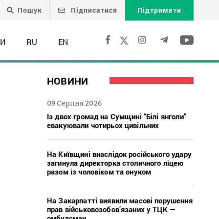
Пошук
Підписатися
Підтримати
ТИ
RU
EN
НОВИНИ
09 Серпня 2026
Із двох громад на Сумщині “Білі янголи”
евакуювали чотирьох цивільних
На Київщині внаслідок російського удару
загинула директорка столичного ліцею
разом із чоловіком та онуком
На Закарпатті виявили масові порушення
прав військовозобов’язаних у ТЦК —
омбудсман