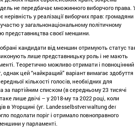
одель не передбачає множинного виборчого права. 
є нерівність у реалізації виборчих прав: громадяни
 участю у загальнонаціональному політичному
ою представництва своєї меншини.
 обрані кандидати від меншин отримують статус та
 виконують лише представницьку роль і не мають
менті. Теоретично можливо отримати і повноцінний
, однак цей “найкращий” варіант вимагає здобуття
редньої кількості голосів, необхідних для
а за партійним списком (в середньому 23 тисячі
таке лише двічі – у 2018-му та 2022 році, коли
в в Угорщині (уг. Landesselbstverwaltung der
гло подолати поріг і отримало повноправного
меншини у парламенті.