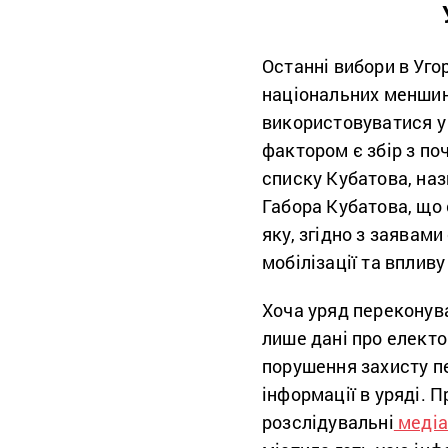
Останні вибори в Уг
національних меншин
використовуватися у
фактором є збір з по
списку Кубатова, наз
Габора Кубатова, що 
яку, згідно з заявам
мобілізації та впливу
Хоча уряд переконува
лише дані про електо
порушення захисту п
інформації в уряді. 
розслідувальні
меді