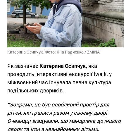
Катерина Осипчук. Фото: Яна Радченко / ZMINA
Як зазначає
Катерина Осипчук
, яка
проводить інтерактивні екскурсії Iwalk, у
міжвоєнний час існувала певна культура
подільських двориків.
“Зокрема, це був особливий простір для
дітей, які гралися разом у своєму дворі.
Очевидці згадували, що мандрівка до іншого
двору та ігри з незнайомими дітьми,