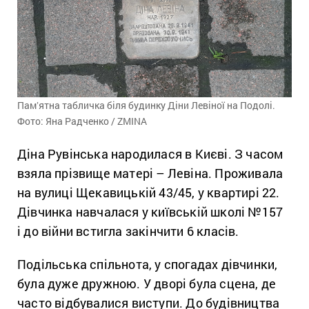
Памʼятна табличка біля будинку Діни Левіної на Подолі.
Фото: Яна Радченко / ZMINA
Діна
Рувінська народилася в Києві. З часом
взяла прізвище матері
–
Левіна. Проживала
на вулиці Щекавицькій 43/45, у квартирі 22.
Дівчинка навчалася у київській школі №157
і до війни встигла закінчити 6 класів.
Подільська спільнота, у спогадах дівчинки,
була дуже дружною. У дворі була сцена, де
часто відбувалися виступи. До будівництва