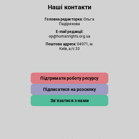
Наші контакти
Головна редакторка:
Ольга
Падірякова
E-mail редакції:
op@humanrights.org.ua
Поштова
адреса:
04071, м.
Київ, а/с 33
Підтримати роботу ресурсу
Підписатися на розсилку
Зв’язатися з нами