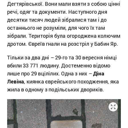
Дегтярівської. Вони мали взяти з собою цінні
речі, одяг та документи. Наступного дня
десятки тисяч людей зібралися там і до
останнього не розуміли, для чого їх там
зібрали. Територія була огороджена колючим
дротом. Євреїв гнали на розстріл у Бабин Яр.
Тільки за два дні – 29-го та 30 вересня німці
вбили 33 771 людину. Достеменно відомо
лише про 29 вцілілих. Одна з них
–
Діна
Левіна
, киянка єврейського походження, яка
жила в одному з подільських двориків.