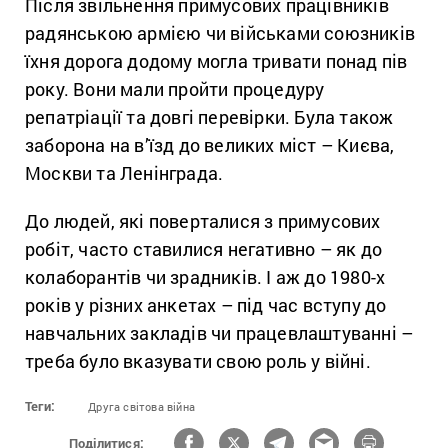
Після звільнення примусових працівників
радянською армією чи військами союзників
їхня дорога додому могла тривати понад пів
року. Вони мали пройти процедуру
репатріації та довгі перевірки. Була також
заборона на в’їзд до великих міст – Києва,
Москви та Ленінграда.
До людей, які поверталися з примусових
робіт, часто ставилися негативно – як до
колаборантів чи зрадників. І аж до 1980-х
років у різних анкетах – під час вступу до
навчальних закладів чи працевлаштуванні –
треба було вказувати свою роль у війні.
Теги:
Друга світова війна
Поділитися: