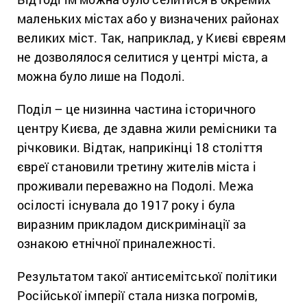
маленьких містах або у визначених районах
великих міст. Так, наприклад, у Києві євреям
не дозволялося селитися у центрі міста, а
можна було лише на Подолі.
Поділ
–
це низинна частина історичного
центру
Києва, де здавна жили ремісники та
річковики. Відтак, наприкінці 18 століття
євреї становили третину жителів міста і
проживали переважно на Подолі. Межа
осілості існувала до 1917 року і була
виразним прикладом дискримінації за
ознакою етнічної приналежності.
Результатом такої антисемітської політики
Російської імперії стала низка погромів,