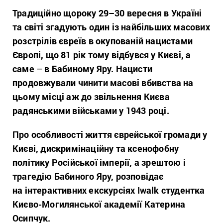
Традиційно щороку 29–30 вересня в Україні
та світі згадують один із найбільших масових
розстрілів євреїв в окупованій нацистами
Європі, що 81 рік тому відбувся у Києві, а
саме
–
в Бабиному Яру. Нацисти
продовжували чинити масові вбивства на
цьому місці аж до звільнення Києва
радянськими військами у 1943 році.
Про особливості життя єврейської громади у
Києві, дискримінаційну та ксенофобну
політику Російської імперії, а зрештою і
трагедію Бабиного Яру, розповідає
на
інтерактивних
екскурсіях Iwalk студентка
Києво-Могилянської академії
Катерина
Осипчук.