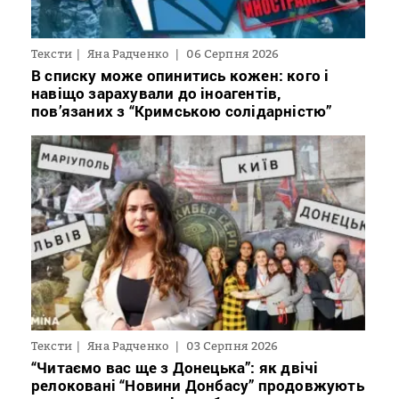
Тексти
Яна Радченко
06 Серпня 2026
В списку може опинитись кожен: кого і
навіщо зарахували до іноагентів,
пов’язаних з “Кримською солідарністю”
Тексти
Яна Радченко
03 Серпня 2026
“Читаємо вас ще з Донецька”: як двічі
релоковані “Новини Донбасу” продовжують