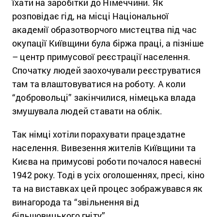
їхати на заробітки до Німеччини. Як
розповідає гід, н
а місці Національної
академії образотворчого мистецтва під час
окупації Київщини була біржа праці, а пізніше
– центр примусової реєстрації населення.
Спочатку людей заохочували реєструватися
там та влаштовуватися на роботу. А коли
“добровольці” закінчилися, німецька влада
змушувала людей ставати на облік.
Так німці хотіли порахувати працездатне
населення. Вивезення жителів Київщини та
Києва на примусові роботи почалося навесні
1942 року. Тоді в усіх оголошеннях, пресі, кіно
та на виставках цей процес зображувався як
винагорода та “звільнення від
більшовицького гніту”.