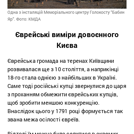
Одна з інсталяцій Меморіального центру Голокосту “Бабин
Яр”. Фото: КМДА
Єврейські виміри довоєнного
Києва
Єврейська громада на теренах Київщини
розвивалася ще з 10 століття, а наприкінці
18-го стала однією з найбільших в Україні.
Саме тоді російські купці звернулися до царя
з проханням обмежити єврейських купців,
щоб зробити меншою конкуренцію.
Внаслідок цього у 1791 році формується так
звана межа осілості євреїв.
Відтоді їм можна було селитися в окремих