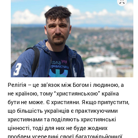
Релігія – це зв’язок між Богом і людиною, а
не країною, тому “християнською” країна
бути не може. Є християни. Якщо припустити,
що більшість українців є практикуючими
християнами та поділяють християнські
цінності, тоді для них не буде жодних
проблем усередині своєї багатомільйонної