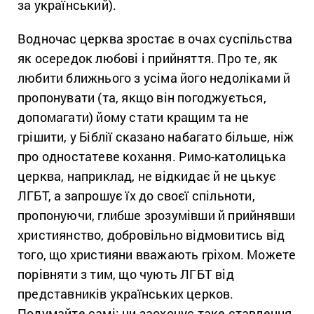
за український).
Водночас церква зростає в очах суспільства
як осередок любові і прийняття. Про те, як
любити ближнього з усіма його недоліками й
пропонувати (та, якщо він погоджується,
допомагати) йому стати кращим та не
грішити, у Біблії сказано набагато більше, ніж
про одностатеве кохання. Римо-католицька
церква, наприклад, не відкидає й не цькує
ЛГБТ, а запрошує їх до своєї спільноти,
пропонуючи, глибше зрозумівши й прийнявши
християнство, добровільно відмовитись від
того, що християни вважають гріхом. Можете
порівняти з тим, що чують ЛГБТ від
представників українських церков.
Подумайте самі: чи заохочує таке ставлення