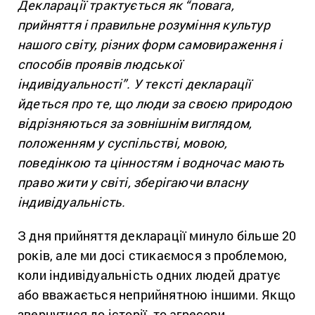
Декларації трактується як “повага,
прийняття і правильне розуміння культур
нашого світу, різних форм самовираження і
способів проявів людської
індивідуальності”. У тексті декларації
йдеться про те, що люди за своєю природою
відрізняються за зовнішнім виглядом,
положенням у суспільстві, мовою,
поведінкою та цінностям і водночас мають
право жити у світі, зберігаючи власну
індивідуальність.
З дня прийняття декларації минуло більше 20
років, але ми досі стикаємося з проблемою,
коли індивідуальність одних людей дратує
або вважається неприйнятною іншими. Якщо
звернутися до історії, то агресори,