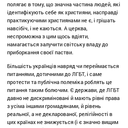
полягає в тому, що значна частина людей, які
ідентифікують себе як християни, насправді
практикуючими християнами не є, і грішать
навсібіч, і не каються. А церква,
неспроможна з цим щось вдіяти,
намагається залучити світську владу до
приборкання своєї пастви.
Більшість українців навряд чи переймається
питаннями, дотичними до ЛГБТ, і саме
протести та публічна полеміка роблять це
питання таким болючим. Є держави, де ЛГБТ
давно не дискриміновані й мають рівні права
з усіма іншими громадянами, й рівень
реальної, а не декларованої, релігійності в
цих країнах не знижується (і є значно вищим