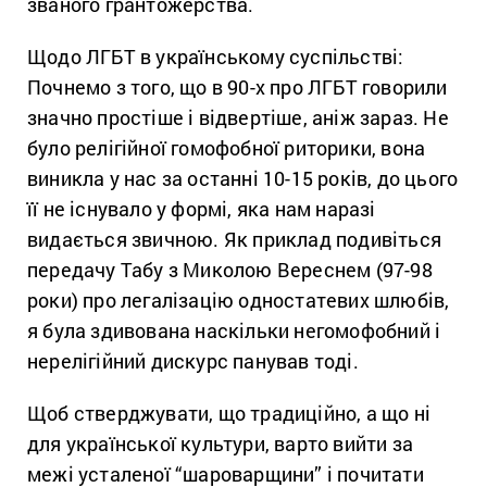
званого грантожерства.
Щодо ЛГБТ в українському суспільстві:
Почнемо з того, що в 90-х про ЛГБТ говорили
значно простіше і відвертіше, аніж зараз. Не
було релігійної гомофобної риторики, вона
виникла у нас за останні 10-15 років, до цього
її не існувало у формі, яка нам наразі
видається звичною. Як приклад подивіться
передачу Табу з Миколою Вереснем (97-98
роки) про легалізацію одностатевих шлюбів,
я була здивована наскільки негомофобний і
нерелігійний дискурс панував тоді.
Щоб стверджувати, що традиційно, а що ні
для української культури, варто вийти за
межі усталеної “шароварщини” і почитати