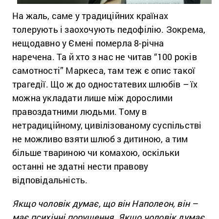
На жаль, саме у традиційних країнах
толерують і заохочують педофілію. Зокрема,
нещодавно у Ємені померла 8-річна
наречена. Та й хто з нас не читав “100 років
самотності” Маркеса, там теж є опис такої
трагедії. Що ж до одностатевих шлюбів – їх
можна укладати лише між дорослими
правоздатними людьми. Тому в
нетрадиційному, цивілізованому суспільстві
не можливо взяти шлюб з дитиною, а тим
більше твариною чи комахою, оскільки
останні не здатні нести правову
відповідальність.
Якщо чоловік думає, що він Наполеон, він –
має психічні порушення. Якщо чоловік думає,