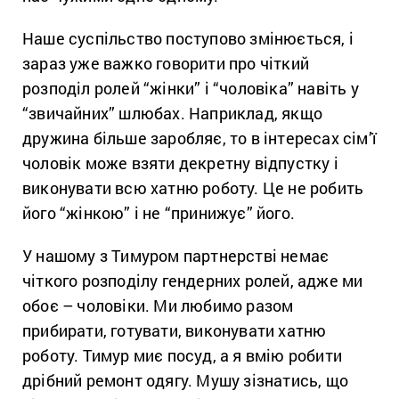
Наше суспільство поступово змінюється, і
зараз уже важко говорити про чіткий
розподіл ролей “жінки” і “чоловіка” навіть у
“звичайних” шлюбах. Наприклад, якщо
дружина більше заробляє, то в інтересах сім’ї
чоловік може взяти декретну відпустку і
виконувати всю хатню роботу. Це не робить
його “жінкою” і не “принижує” його.
У нашому з Тимуром партнерстві немає
чіткого розподілу гендерних ролей, адже ми
обоє – чоловіки. Ми любимо разом
прибирати, готувати, виконувати хатню
роботу. Тимур миє посуд, а я вмію робити
дрібний ремонт одягу. Мушу зізнатись, що