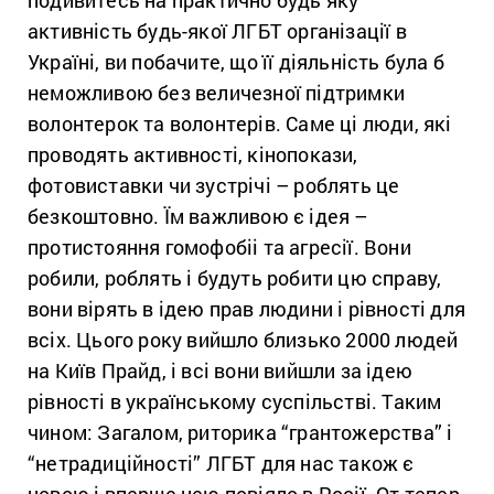
активність будь-якої ЛГБТ організації в
Україні, ви побачите, що її діяльність була б
неможливою без величезної підтримки
волонтерок та волонтерів. Саме ці люди, які
проводять активності, кінопокази,
фотовиставки чи зустрічі – роблять це
безкоштовно. Їм важливою є ідея –
протистояння гомофобіі та агресії. Вони
робили, роблять і будуть робити цю справу,
вони вірять в ідею прав людини і рівності для
всіх. Цього року вийшло близько 2000 людей
на Київ Прайд, і всі вони вийшли за ідею
рівності в українському суспільстві. Таким
чином: Загалом, риторика “грантожерства” і
“нетрадиційності” ЛГБТ для нас також є
новою і вперше нею повіяло в Росії. От тепер