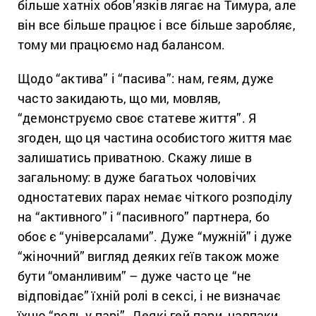
більше хатніх обов’язків лягає на Тимура, але
він все більше працює і все більше заробляє,
тому ми працюємо над балансом.
Щодо “актива” і “пасива”: нам, геям, дуже
часто закидають, що ми, мовляв,
“демонструємо своє статеве життя”. Я
згоден, що ця частина особистого життя має
залишатись приватною. Скажу лише в
загальному: в дуже багатьох чоловічих
одностатевих парах немає чіткого розподілу
на “активного” і “пасивного” партнера, бо
обоє є “універсалами”. Дуже “мужній” і дуже
“жіночний” вигляд деяких геїв також може
бути “оманливим” – дуже часто це “не
відповідає” їхній ролі в сексі, і не визначає
їхню “роль у парі”. Деякі гей-пари, навпаки,