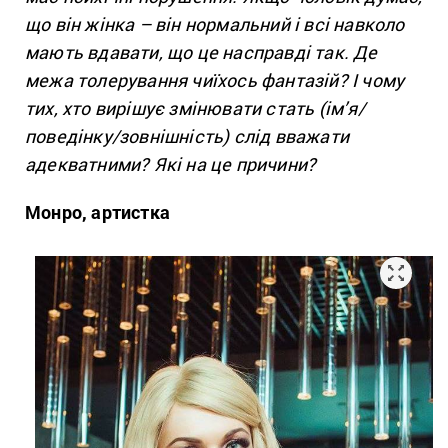
що він жінка – він нормальний і всі навколо
мають вдавати, що це насправді так. Де
межа толерування чиїхось фантазій? І чому
тих, хто вирішує змінювати стать (ім’я/
поведінку/зовнішність) слід вважати
адекватними? Які на це причини?
Монро
, артистка