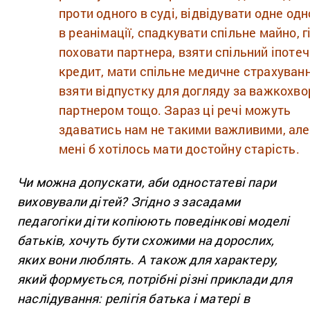
проти одного в суді, відвідувати одне одн
в реанімації, спадкувати спільне майно, г
поховати партнера, взяти спільний іпоте
кредит, мати спільне медичне страхуванн
взяти відпустку для догляду за важкохв
партнером тощо. Зараз ці речі можуть
здаватись нам не такими важливими, але
мені б хотілось мати достойну старість.
Чи можна допускати, аби одностатеві пари
виховували дітей? Згідно з засадами
педагогіки діти копіюють поведінкові моделі
батьків, хочуть бути схожими на дорослих,
яких вони люблять. А також для характеру,
який формується, потрібні різні приклади для
наслідування: релігія батька і матері в