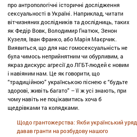
про антропологічні історичні дослідження
сексуальності в Україні. Наприклад, читати
вітчизняних дослідників та дослідниць, таких
як Федір Вовк, Володимир Гнатюк, Зенон
Кузеля, Іван Франко, або Марія Маєрчик.
Виявиться, що для нас гомосексуальність не
була чимось неприйнятним чи обурливим, а
якраз дискурс агресії до ЛГБТ-людей є новим
і навіяним нам. Це як говорити, що
“традиційною” українською піснею є “будьте
здорові, живіть багато” – її ж усі знають, при
чому навіть не поцікавитись хоча б
щедрівками та колядками.
Щодо грантожерства: Якби український уря
давав гранти на розбудову нашого