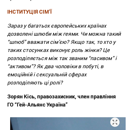
ІНСТИТУЦІЯ СІМ’Ї
Зараз у багатьох європейських країнах
дозволені шлюби між геями. Чи можна такий
“шлюб” вважати сім’єю? Якщо так, то хто у
таких стосунках виконує роль жінки? Це
розподіляється між так званим “пасивом” і
“активом”? Як два чоловіки в побуті, в
емоційній і сексуальній сферах
розподіляють ці ролі?
Зорян Кісь, правозахисник, член правління
ГО “Гей-Альянс Україна”