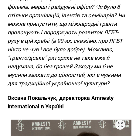
фільмів, марші і райдужні офіси? Чи було б
стільки організацій, івентів та семінарів? Чи
можна припустити, що міжнародні гранти
провокують і породжують розвиток ЛГБТ-
руху в цій країні (в 90-их, скажімо, про ЛГБТ
ніхто не чув і все було добре). Можливо,
“грантоїдська” риторика не така вже й
надумана, бо без грошей Заходу ми б не
мусили звикати до цінностей, які є чужими
для традиційної української культури?
Оксана Покальчук, директорка Amnesty
International в Україні