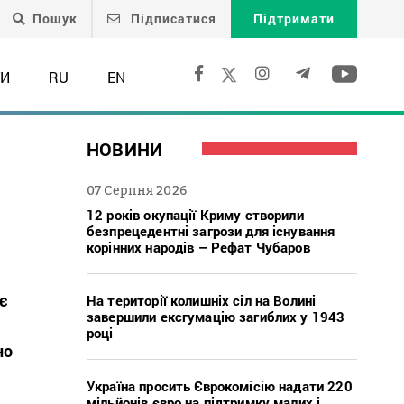
Пошук
Підписатися
Підтримати
ТИ
RU
EN
НОВИНИ
07 Серпня 2026
12 років окупації Криму створили
безпрецедентні загрози для існування
корінних народів – Рефат Чубаров
є
На території колишніх сіл на Волині
завершили ексгумацію загиблих у 1943
році
но
Україна просить Єврокомісію надати 220
мільйонів євро на підтримку малих і