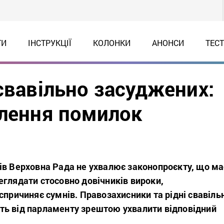
ТИ
ІНСТРУКЦІЇ
КОЛОНКИ
АНОНСИ
ТЕС
свавільно засуджених:
влення помилок
ів Верховна Рада не ухвалює законопроєкту, що ма
еглядати стосовно довічників вироки,
спричиняє сумнів. Правозахисники та рідні свавіль
ь від парламенту зрештою ухвалити відповідний