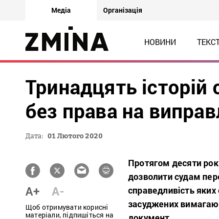
Медіа
Організація
НОВИНИ
ТЕКС
Тринадцять історій 
без права на випра
Дата:
01 Лютого 2020
Протягом десяти рок
дозволити судам пер
A+
A-
справедливість яких 
засуджених вимагают
Щоб отримувати корисні
матеріали, підпишіться на
документ.