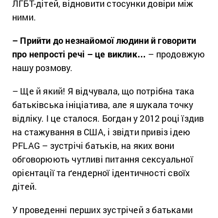
ЛГБТ-дітей, відновити стосунки довіри між
ними.
– Прийти до незнайомої людини й говорити
про непрості речі – це виклик…
– продовжую
нашу розмову.
– Ще й який! Я відчувала, що потрібна така
батьківська ініціатива, але я шукала точку
відліку. І це сталося. Богдан у 2012 році їздив
на стажування в США, і звідти привіз ідею
PFLAG – зустрічі батьків, на яких вони
обговорюють чутливі питання сексуальної
орієнтації та ґендерної ідентичності своїх
дітей.
У проведенні перших зустрічей з батьками