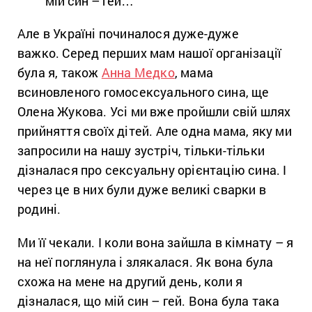
мій син – гей…”
Але в Україні починалося дуже-дуже
важко. Серед перших мам нашої організації
була я, також
Анна Медко
, мама
всиновленого гомосексуального сина, ще
Олена Жукова. Усі ми вже пройшли свій шлях
прийняття своїх дітей. Але одна мама, яку ми
запросили на нашу зустріч, тільки-тільки
дізналася про сексуальну орієнтацію сина. І
через це в них були дуже великі сварки в
родині.
Ми її чекали. І коли вона зайшла в кімнату – я
на неї поглянула і злякалася. Як вона була
схожа на мене на другий день, коли я
дізналася, що мій син – гей. Вона була така