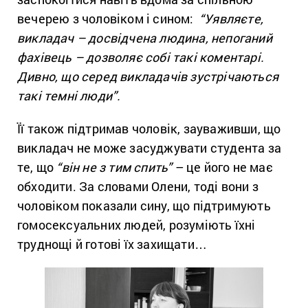
вечерею з чоловіком і сином:
“Уявляєте,
викладач – досвідчена людина, непоганий
фахівець – дозволяє собі такі коментарі.
Дивно, що серед викладачів зустрічаються
такі темні люди”.
Її також підтримав чоловік, зауваживши, що
викладач не може засуджувати студента за
те, що
“він не з тим спить”
– це його не має
обходити. За словами Олени, тоді вони з
чоловіком показали сину, що підтримують
гомосексуальних людей, розуміють їхні
труднощі й готові їх захищати…