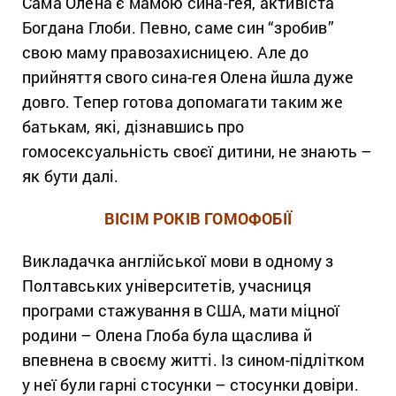
Сама Олена є мамою сина-гея, активіста
Богдана Глоби. Певно, саме син “зробив”
свою маму правозахисницею. Але до
прийняття свого сина-гея Олена йшла дуже
довго. Тепер готова допомагати таким же
батькам, які, дізнавшись про
гомосексуальність своєї дитини, не знають –
як бути далі.
ВІСІМ РОКІВ ГОМОФОБІЇ
Викладачка англійської мови в одному з
Полтавських університетів, учасниця
програми стажування в США, мати міцної
родини – Олена Глоба була щаслива й
впевнена в своєму житті. Із сином-підлітком
у неї були гарні стосунки – стосунки довіри.