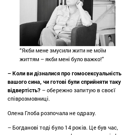
“Якби мене змусили жити не моїм
життям – якби мені було важко!”
– Коли ви дізналися про гомосексуальність
вашого сина, чи готові були сприйняти таку
відвертість?
– обережно запитую в своєї
співрозмовниці.
Олена Глоба розпочала не одразу.
– Богданові тоді було 14 років. Це був час,