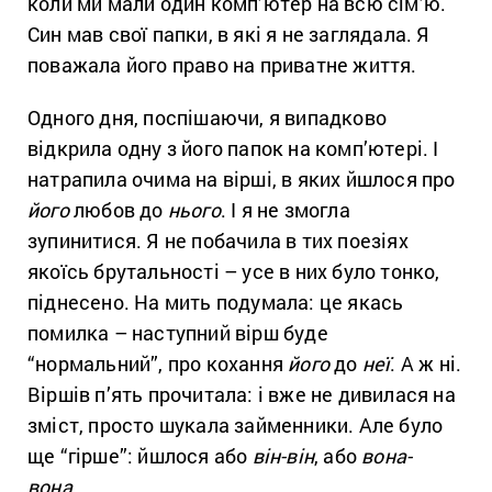
коли ми мали один комп’ютер на всю сім’ю.
Син мав свої папки, в які я не заглядала. Я
поважала його право на приватне життя.
Одного дня, поспішаючи, я випадково
відкрила одну з його папок на комп’ютері. І
натрапила очима на вірші, в яких йшлося про
його
любов до
нього
. І я не змогла
зупинитися. Я не побачила в тих поезіях
якоїсь брутальності – усе в них було тонко,
піднесено. На мить подумала: це якась
помилка – наступний вірш буде
“нормальний”, про кохання
його
до
неї
. А ж ні.
Віршів п’ять прочитала: і вже не дивилася на
зміст, просто шукала займенники. Але було
ще “гірше”: йшлося або
він-він
, або
вона-
вона
…