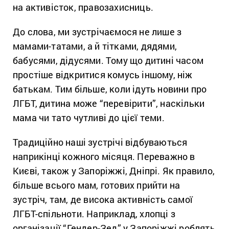
на активісток, правозахисниць.
До слова, ми зустрічаємося не лише з
мамами-татами, а й тітками, дядями,
бабусями, дідусями. Тому що дитині часом
простіше відкритися комусь іншому, ніж
батькам. Тим більше, коли ідуть новини про
ЛГБТ, дитина може “перевірити”, наскільки
мама чи тато чутливі до цієї теми.
Традиційно наші зустрічі відбуваються
наприкінці кожного місяця. Переважно в
Києві, також у Запоріжжі, Дніпрі. Як правило,
більше всього мам, готових прийти на
зустріч, там, де висока активність самої
ЛГБТ-спільноти. Наприклад, хлопці з
організації “Гендер-Зед” у Запоріжжі роблять