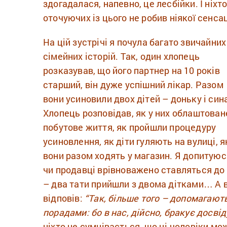
здогадалася, напевно, це лесбійки. І ніхто
оточуючих із цього не робив ніякої сенсац
На цій зустрічі я почула багато звичайних
сімейних історій. Так, один хлопець
розказував, що його партнер на 10 років
старший, він дуже успішний лікар. Разом
вони усиновили двох дітей – доньку і син
Хлопець розповідав, як у них облаштован
побутове життя, як пройшли процедуру
усиновлення, як діти гуляють на вулиці, я
вони разом ходять у магазин. Я допитуюс
чи продавці врівноважено ставляться до
– два тати прийшли з двома дітками… А в
відповів:
“Так, більше того – допомагают
порадами: бо в нас, дійсно, бракує досвід
ніхто не сумнівається, що ці чоловіки мо