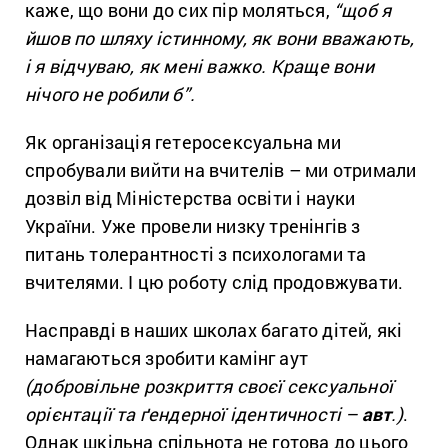
каже, що вони до сих пір моляться,
“щоб я
йшов по шляху істинному, як вони вважають,
і я відчуваю, як мені важко. Краще вони
нічого не робили б”.
Як організація гетеросексуальна ми
спробували вийти на вчителів – ми отримали
дозвіл від Міністерства освіти і науки
України. Уже провели низку тренінгів з
питань толерантності з психологами та
вчителями. І цю роботу слід продовжувати.
Насправді в наших школах багато дітей, які
намагаються зробити камінг аут
(добровільне розкриття своєї сексуальної
орієнтації та ґендерної ідентичності –
авт
.)
.
Однак шкільна спільнота не готова до цього