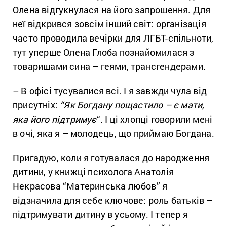
Олена відгукнулася на його запрошення. Для
неї відкрився зовсім інший світ: організація
часто проводила вечірки для ЛГБТ-спільноти,
тут уперше Олена Глоба познайомилася з
товаришами сина – геями, трансгендерами.
– В офісі тусувалися всі. І я завжди чула від
присутніх:
“Як Богдану пощастило – є мати,
яка його підтримує
“. І ці хлопці говорили мені
в очі, яка я – молодець, що приймаю Богдана.
Пригадую, коли я готувалася до народження
дитини, у книжці психолога Анатолія
Некрасова “Материнська любов” я
відзначила для себе ключове: роль батьків –
підтримувати дитину в усьому. І тепер я