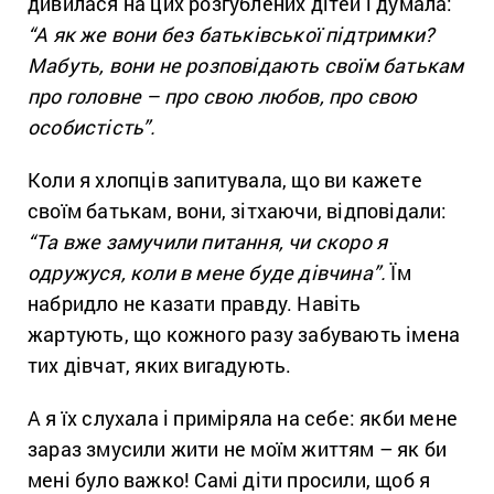
дивилася на цих розгублених дітей і думала:
“А як же вони без батьківської підтримки?
Мабуть, вони не розповідають своїм батькам
про головне – про свою любов, про свою
особистість”.
Коли я хлопців запитувала, що ви кажете
своїм батькам, вони, зітхаючи, відповідали:
“Та вже замучили питання, чи скоро я
одружуся, коли в мене буде дівчина”.
Їм
набридло не казати правду. Навіть
жартують, що кожного разу забувають імена
тих дівчат, яких вигадують.
А я їх слухала і приміряла на себе: якби мене
зараз змусили жити не моїм життям – як би
мені було важко! Самі діти просили, щоб я