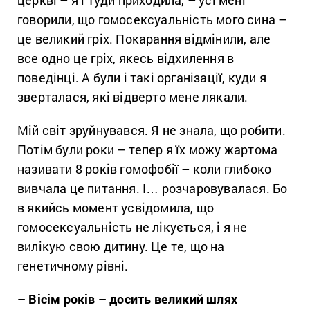
церкві – я і туди приходила, – усі мені
говорили, що гомосексуальність мого сина –
це великий гріх. Покарання відмінили, але
все одно це гріх, якесь відхилення в
поведінці. А були і такі організації, куди я
зверталася, які відверто мене лякали.
Мій світ зруйнувався. Я не знала, що робити.
Потім були роки – тепер я їх можу жартома
називати 8 років гомофобії – коли глибоко
вивчала це питання. І… розчаровувалася. Бо
в якийсь момент усвідомила, що
гомосексуальність не лікується, і я не
вилікую свою дитину. Це те, що на
генетичному рівні.
– Вісім років – досить великий шлях