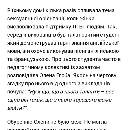
В їхньому домі кілька разів спливала тема
сексуальної орієнтації, коли жінка
висловлювала підтримку ЛГБТ-людям. Так,
серед її вихованців був талановитий студент,
який демонстрував гарні знання англійської
мови, він охоче виконував пісні англійською
та французькою. Про цього студента часто в
педагогічному колективі із захватом
розповідала Олена Глоба. Якось на чергову
згадку про нього від одного з викладачів
почула:
“Ну й що, що в нього таланти – все
одно він гомік, що з нього хорошого може
вийти?”.
Обуренню Олени не було меж. Не могла
заспокоїтися навіть вдома за спільною