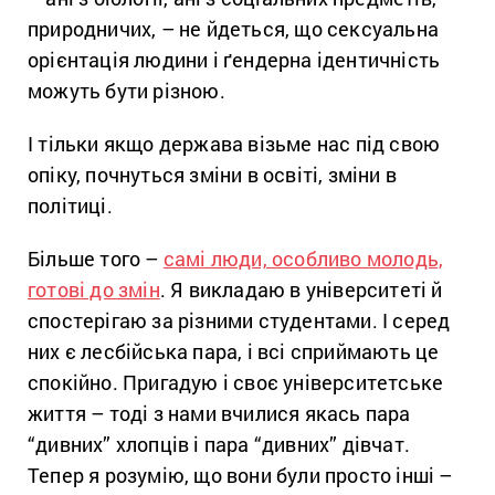
природничих, – не йдеться, що сексуальна
орієнтація людини і ґендерна ідентичність
можуть бути різною.
І тільки якщо держава візьме нас під свою
опіку, почнуться зміни в освіті, зміни в
політиці.
Більше того –
самі люди, особливо молодь,
готові до змін
. Я викладаю в університеті й
спостерігаю за різними студентами. І серед
них є лесбійська пара, і всі сприймають це
спокійно. Пригадую і своє університетське
життя – тоді з нами вчилися якась пара
“дивних” хлопців і пара “дивних” дівчат.
Тепер я розумію, що вони були просто інші –