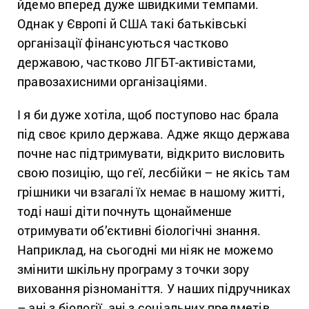
йдемо вперед дуже швидкими темпами.
Однак у Європі й США такі батьківські
організації фінансуються частково
державою, частково ЛГБТ-активістами,
правозахисними організаціями.
І я би дуже хотіла, щоб поступово нас брала
під своє крило держава. Адже якщо держава
почне нас підтримувати, відкрито висловить
свою позицію, що геї, лесбійки – не якісь там
грішники чи взагалі їх немає в нашому житті,
тоді наші діти почнуть щонайменше
отримувати об’єктивні біологічні знання.
Наприклад, на сьогодні ми ніяк не можемо
змінити шкільну програму з точки зору
виховання різноманіття. У наших підручниках
– ані з біології, ані з соціальних предметів,