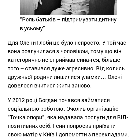
“Роль батьків – підтримувати дитину
в усьому”
Для Олени Глоби це було непросто. У той час
вона розлучилася з чоловіком, тому що він
категорично не сприймав сина-гея, більше
того – ставився дуже агресивно. Від колись
дружньої родини лишилися уламки… Олені
довелося вчитися жити заново.
У 2012 році Богдан почався займатися
соціальною роботою. Очолив організацію
“Точка опори”, яка надавала послуги для ВІЛ-
позитивних осіб. І син попросив приїхати
свою матір у Київ і допомогти з перекладами.