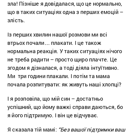
зла! Пізніше я довідалася, що це нормально,
що в таких ситуаціях одна з перших емоцій –
злість.
Із перших хвилин нашої розмови ми всі
втрьох почали… плакати. І це також
нормальна реакція. У таких ситуаціях нічого
не треба радити – просто щиро плачте. Це
згодом я дізналася, а тоді діяла інтуїтивно.
Ми три години плакали. І потім та мама
почала розпитувати: як живуть наші хлопці?
І я розповіла, що мій син – достатньо
успішний, що йому важкі справи даються, бо
я його підтримую. І він це відчуває.
Я сказала тій мамі:
“Без вашої підтримки ваш