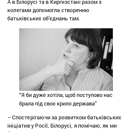
А в Білорусі та в Киргизстані разом з
колегами допомогла створенню
батьківських об’єднань там.
“Я би дуже хотіла, щоб поступово нас
брала під своє крило держава”
– Спостерігаючи за розвитком батьківських
ініціатив у Росії, Білорусі, я помічаю, як ми