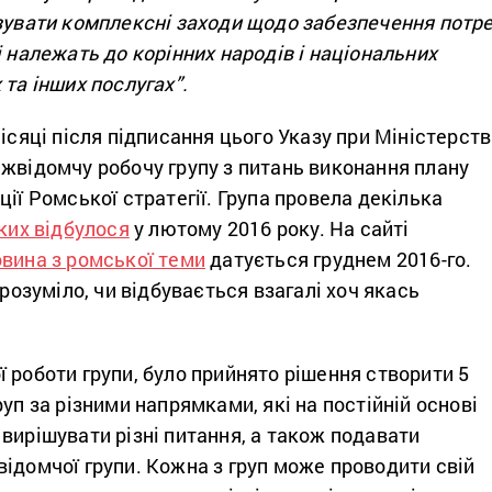
ізувати комплексні заходи щодо забезпечення потр
і належать до корінних народів і національних
 та інших послугах”.
місяці після підписання цього Указу при Міністерств
жвідомчу робочу групу з питань виконання плану
ції Ромської стратегії. Група провела декілька
ких відбулося
у лютому 2016 року. На сайті
овина з ромської теми
датується груднем 2016-го.
зрозуміло, чи відбувається взагалі хоч якась
 роботи групи, було прийнято рішення створити 5
руп за різними напрямками, які на постійній основі
вирішувати різні питання, а також подавати
ідомчої групи. Кожна з груп може проводити свій