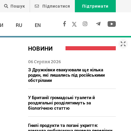
Пошук
Підписатися
Підтримати
ТИ
RU
EN
НОВИНИ
06 Серпня 2026
З Дружківки евакуювали ще кілька
родин, які лишались під російськими
обстрілами
У Британії громадські туалети й
роздягальні розділятимуть за
біологічною статтю
Гнилі продукти та погані укриття:
команда омбудсмана провела перевірки