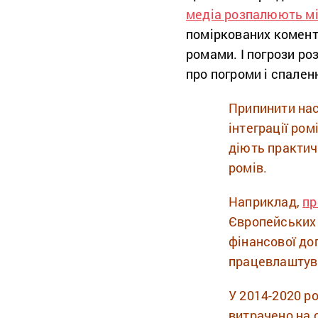
медіа розпалюють м
поміркованих комента
ромами. І погрози р
про погроми і спален
Припинити на
інтеграції ром
діють практичн
ромів.
Наприклад,
пр
Європейських 
фінансової до
працевлаштува
У 2014-2020 р
витрачено на с