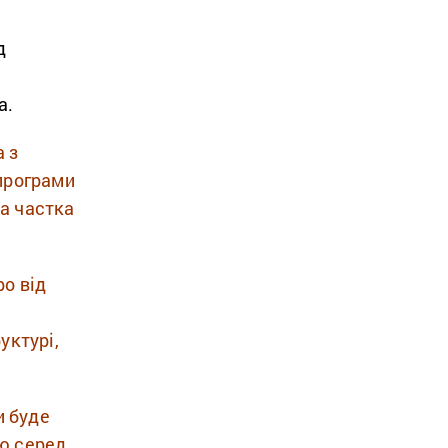
д
а.
 з
 програми
ва частка
ро від
уктурі,
и буде
тю серед