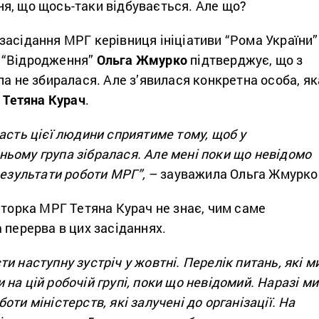
я, що щось-таки відбувається. Але що?
засідання МРГ керівниця ініціативи “Рома України”
 “Відродження”
Ольга Жмурко
підтверджує, що з
па не збиралася. Але з’явилася конкретна особа, як
–
Тетяна Курач
.
асть цієї людини сприятиме тому, щоб у
ьому група зібралася. Але мені поки що невідомо
результати роботи МРГ”,
– зауважила Ольга Жмурко
аторка МРГ Тетяна Курач не знає, чим саме
 перерва в цих засіданнях.
и наступну зустріч у жовтні. Перелік питань, які м
на цій робочій групі, поки що невідомий. Наразі ми
ти міністерств, які залучені до організації. На