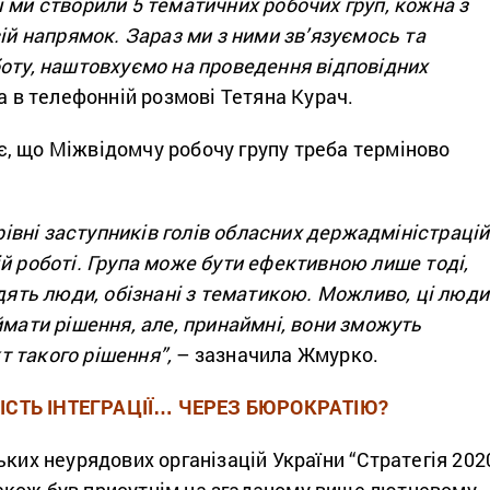
 ми створили 5 тематичних робочих груп, кожна з
вій напрямок. Зараз ми з ними зв’язуємось та
боту, наштовхуємо на проведення відповідних
а в телефонній розмові Тетяна Курач.
, що Міжвідомчу робочу групу треба терміново
 рівні заступників голів обласних держадміністрацій
й роботі. Група може бути ефективною лише тоді,
одять люди, обізнані з тематикою. Можливо, ці люди 
ймати рішення, але, принаймні, вони зможуть
 такого рішення”,
– зазначила Жмурко.
ІСТЬ ІНТЕГРАЦІЇ… ЧЕРЕЗ БЮРОКРАТІЮ?
ьких неурядових організацій України “Стратегія 202
кож був присутнім на згаданому вище лютневому