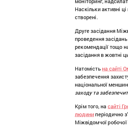
моніторинг, надсилат
Наскільки активні ці 
створені.
Друге засідання Між
проведення засідань 
рекомендації тощо на
засідання в жовтні ц
Натомість
на сайті 
забезпечення захисту
національної меншини
заходу та забезпечит
Крім того, на
сайті Г
людини
періодично з’
Міжвідомчої робочої г