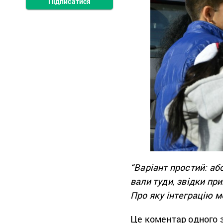
Підписатися
“Варіант простий: аб
вали туди, звідки пр
Про яку інтеграцію м
Це коментар одного з