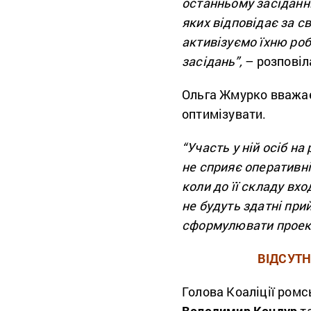
останньому засіданні
яких відповідає за с
активізуємо їхню ро
засідань”,
– розповіл
Ольга Жмурко вважає
оптимізувати.
“Участь у ній осіб на
не сприяє оперативні
коли до її складу вх
не будуть здатні при
сформулювати проект
ВІДСУТН
Голова Коаліції ромс
Володимир Кондур
та