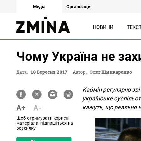
Медіа
Організація
НОВИНИ
ТЕКС
Чому Україна не за
Дата:
18 Вересня 2017
Автор:
Олег Шинкаренко
Кабмін регулярно звіт
українське суспільст
A+
A-
кажуть, що реально н
Щоб отримувати корисні
матеріали, підпишіться на
розсилку