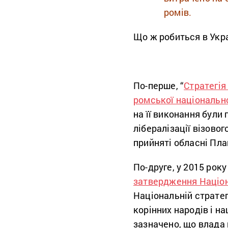
ромів.
Що ж робиться в Укра
По-перше, “
Стратегія
ромської національно
на її виконання були
лібералізації візовог
прийняті обласні Пла
По-друге, у 2015 ро
затвердження Націона
Національній стратег
корінних народів і н
зазначено, що влада