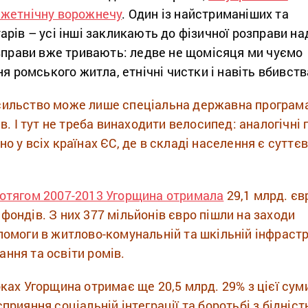
іжетнічну ворожнечу
. Один із найстриманіших та
рів – усі інші закликають до фізичної розправи на
озправи вже тривають: ледве не щомісяця ми чуємо
ня ромського житла, етнічні чистки і навіть вбивств
сильство може лише спеціальна державна програма
ів. І тут не треба винаходити велосипед: аналогічні
о у всіх країнах ЄС, де в складі населення є суттє
отягом 2007-2013 Угорщина отримала
29,1 млрд. єв
фондів. З них 377 мільйонів євро пішли на заходи
помоги в житлово-комунальній та шкільній інфрастр
ння та освіти ромів.
оках Угорщина отримає ще 20,5 млрд. 29% з цієї сум
прияння соціальній інтеграції та боротьбі з бідніс