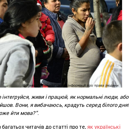
о інтегруйся, живи і працюй, як нормальні люди, або
ийшов. Вони, я вибачаюсь, крадуть серед білого дня
оже йти мова?”.
 багатьох читачів до статті про те,
як українські