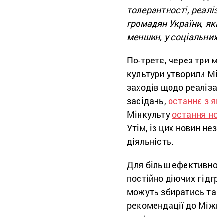
толерантності, реал
громадян України, як
меншин, у соціальних
По-третє, через три 
культури утворили Мі
заходів щодо реаліза
засідань,
останнє з я
Мінкульту
остання н
Утім, із цих новин не
діяльність.
Для більш ефективної
постійно діючих підг
можуть збиратись та 
рекомендації до Міжв