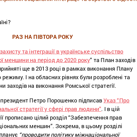
їні?
РАЗ НА ПІВТОРА РОКУ
 захисту та інтеграції в українське суспільство
ї меншини на період до 2020 року
” та План заходів
 прийняті ще в 2013 році в рамках виконання Плану
о режиму. І на обласних рівнях були розроблені та
ни заходів на виконання Ромської стратегії.
ку президент Петро Порошенко підписав
Указ “Про
льної стратегії у сфері прав людини”
. І в цій
ії прописано цілий розділ “Забезпечення прав
аціональних меншин”. Зокрема, в цьому розділі
 планує
“проводити політику міжнаціональної