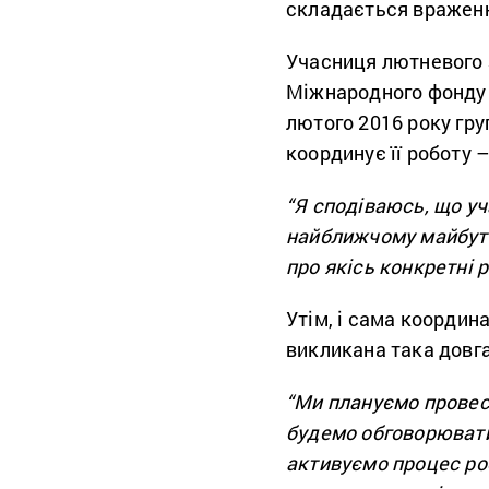
складається враженн
Учасниця лютневого 
Міжнародного фонду
лютого 2016 року гру
координує її роботу 
“Я сподіваюсь, що уч
найближчому майбутн
про якісь конкретні 
Утім, і сама координ
викликана така довга
“Ми плануємо провест
будемо обговорювати 
активуємо процес робо