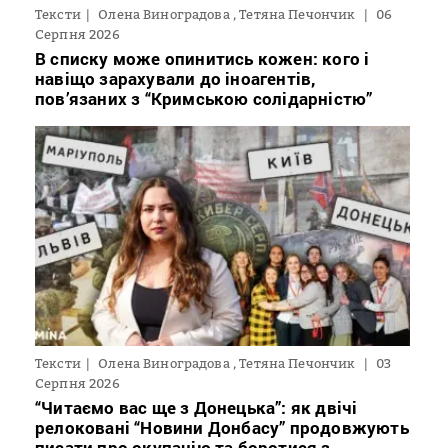
Тексти
Олена Виноградова , Тетяна Печончик
06
Серпня 2026
В списку може опинитись кожен: кого і
навіщо зарахували до іноагентів,
пов’язаних з “Кримською солідарністю”
Тексти
Олена Виноградова , Тетяна Печончик
03
Серпня 2026
“Читаємо вас ще з Донецька”: як двічі
релоковані “Новини Донбасу” продовжують
писати про окупацію та боротися з