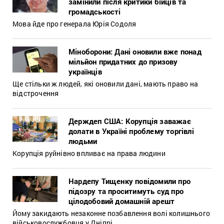
замінили після критики бійців та
громадськості
Мова йде про генерала Юрія Содоля
Міноборони: Дані оновили вже понад
мільйон придатних до призову
українців
Ще стільки ж людей, які оновили дані, мають право на
відстрочення
Держдеп США: Корупція заважає
долати в Україні проблему торгівлі
людьми
Корупція руйнівно впливає на права людини
Нардепу Тищенку повідомили про
підозру та проситимуть суд про
цілодобовий домашній арешт
Йому закидають незаконне позбавлення волі колишнього
військовослужбовця у Дніпрі