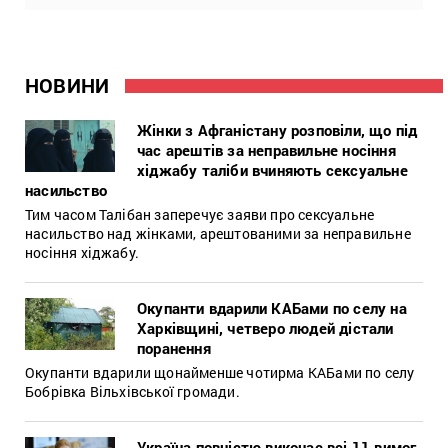
НОВИНИ
Жінки з Афганістану розповіли, що під
час арештів за неправильне носіння
хіджабу таліби вчиняють сексуальне
насильство
Тим часом Талібан заперечує заяви про сексуальне
насильство над жінками, арештованими за неправильне
носіння хіджабу.
Окупанти вдарили КАБами по селу на
Харківщині, четверо людей дістали
поранення
Окупанти вдарили щонайменше чотирма КАБами по селу
Бобрівка Вільхівської громади.
Україна повністю виконає всі 11 вимог