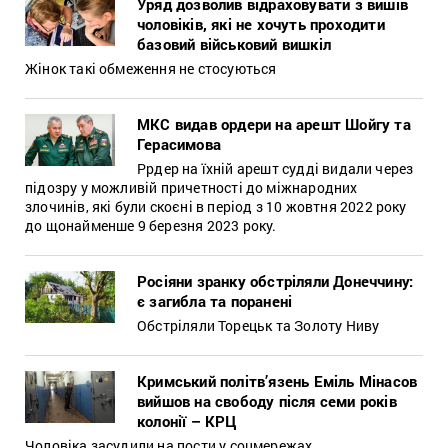
Уряд дозволив відраховувати з вишів
чоловіків, які не хочуть проходити
базовий військовий вишкіл
Жінок такі обмеження не стосуються
МКС видав ордери на арешт Шойгу та
Герасимова
Ррдер на їхній арешт судді видали через
підозру у можливій причетності до міжнародних
злочинів, які були скоєні в період з 10 жовтня 2022 року
до щонайменше 9 березня 2023 року.
Росіяни зранку обстріляли Донеччину:
є загибла та поранені
Обстріляли Торецьк та Золоту Ниву
Кримський політв’язень Еміль Мінасов
вийшов на свободу після семи років
колонії – КРЦ
Чоловіка засудили на пости у соцмережах