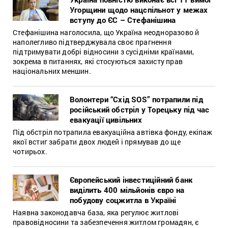
Угорщини щодо нацспільнот у межах
вступу до ЄС – Стефанішина
Стефанішина наголосила, що Україна неодноразово й
наполегливо підтверджувала своє прагнення
підтримувати добрі відносини з сусідніми країнами,
зокрема в питаннях, які стосуються захисту прав
національних меншин.
Волонтери “Схід SOS” потрапили під
російський обстріл у Торецьку під час
евакуації цивільних
Під обстріл потрапила евакуаційна автівка фонду, екіпаж
якої встиг забрати двох людей і прямував до ще
чотирьох.
Європейський інвестиційний банк
виділить 400 мільйонів євро на
побудову соцжитла в Україні
Наявна законодавча база, яка регулює житлові
правовідносини та забезпечення житлом громадян, є