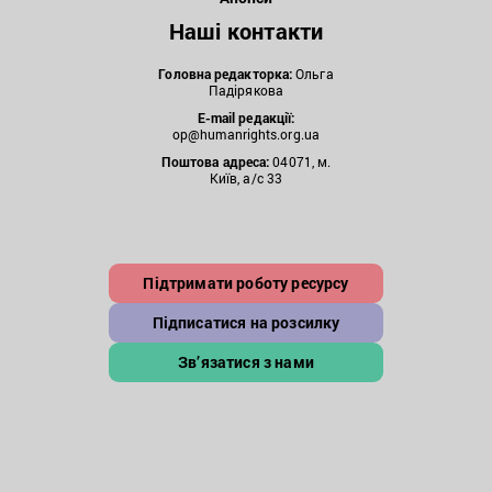
Наші контакти
Головна редакторка:
Ольга
Падірякова
E-mail редакції:
op@humanrights.org.ua
Поштова
адреса:
04071, м.
Київ, а/с 33
Підтримати роботу ресурсу
Підписатися на розсилку
Зв’язатися з нами