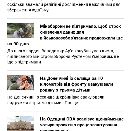
оскільки вважали релігійні дослідження важливими для
збереження юдаїзму.
Міноборони не підтримало, щоб строк
оновлення даних для
військовозобов’язаних продовжили ще
на 90 днів
До цього нардеп Володимир Ар'єв опублікував листа,
підписаного міністром оборони Рустемом Умєровим, де
ідею підтримали
На Донеччині із селища за 10
кілометрів від фронту евакуювали
родину з трьома дітьми
На Донеччині із селища Щербинівка евакуювали
подружжя з трьома дітьми. Про це
На Одещині ОВА реалізує щонайменше
чотири проєкти з працевлаштування
переселенців