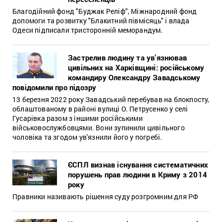
Благодійний фонд "Буджак Реліф", Міжнародний фонд
допомоги та розвитку "Блакитний півмісяць" і влада
Одеси підписали тристоронній меморандум.
Застрелив людину та ув’язнював
цивільних на Харківщині: російському
командиру Олександру Завадському
повідомили про підозру
13 березня 2022 року Завадський перебував на блокпосту,
облаштованому в районі вулиці О. Петрусенко у селі
Гусарівка разом з іншими російськими
військовослужбовцями. Вони зупинили цивільного
чоловіка та згодом ув'язнили його у погребі.
ЄСПЛ визнав існування систематичних
порушень прав людини в Криму з 2014
року
Правники називають рішення суду розгромним для РФ