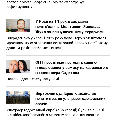
застарілою та неефективною, тому потребує
реформування.
У Росії на 14 років засудили
політв’язня з Мелітополя Ярослава
Жука за звинуваченням у тероризмі
Викраденому у червні 2022 року волонтеру з Мелітополя
Ярославу Жуку оголосили остаточний вирок у Росії. Йому
дали 14 років позбавлення волі.
ОГП проситиме про екстрадицію
підозрюваних у замаху на казахського
опозиціонера Садикова
Чоловік досі перебуває у комі
Верховний суд Ізраїлю дозволив
почати призов ультраортодоксальних
євреїв
Ультраортодоксальні євреї (або хареді) були звільнені
від військової служби з моменту заснування Ізраїлю,