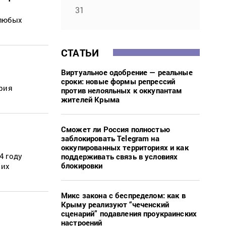
31
 любых
СТАТЬИ
Виртуальное одобрение — реальные
сроки: новые формы репрессий
ария
против нелояльных к оккупантам
жителей Крыма
Сможет ли Россия полностью
заблокировать Telegram на
оккупированных территориях и как
4 году
поддерживать связь в условиях
блокировки
 их
Микс закона с беспределом: как в
Крыму реализуют “чеченский
сценарий” подавления проукраинских
настроений