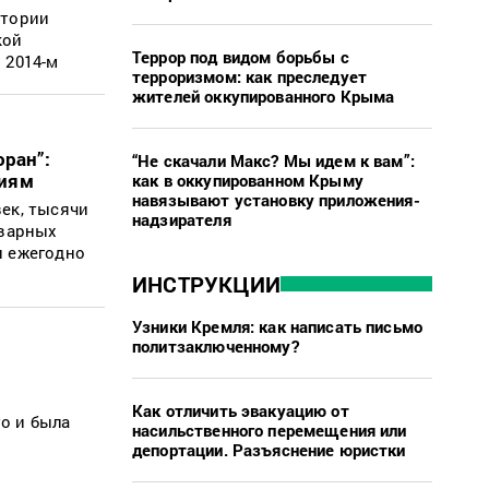
стории
кой
Террор под видом борьбы с
 2014-м
терроризмом: как преследует
жителей оккупированного Крыма
оран”:
“Не скачали Макс? Мы идем к вам”:
сиям
как в оккупированном Крыму
навязывают установку приложения-
век, тысячи
надзирателя
оварных
и ежегодно
ИНСТРУКЦИИ
Узники Кремля: как написать письмо
политзаключенному?
Как отличить эвакуацию от
о и была
насильственного перемещения или
депортации. Разъяснение юристки