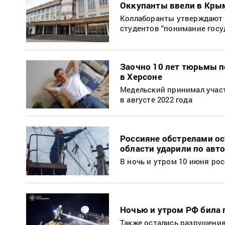
Оккупанты ввели в Крым
Коллаборанты утверждают к
студентов "понимание госу
Заочно 10 лет тюрьмы п
в Херсоне
Медельский принимал участ
в августе 2022 года
Россияне обстрелами ос
области ударили по авт
В ночь и утром 10 июня ро
Ночью и утром РФ била 
Также остались разрушени