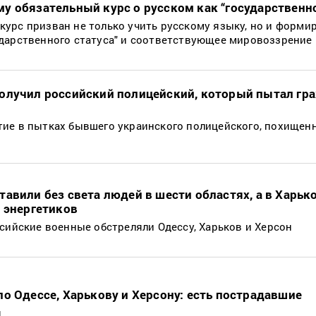
у обязательный курс о русском как “государственн
урс призван не только учить русскому языку, но и формир
дарственного статуса" и соответствующее мировоззрение
олучил российский полицейский, который пытал гр
ие в пытках бывшего украинского полицейского, похищенн
тавили без света людей в шести областях, а в Харьк
о энергетиков
ссийские военные обстреляли Одессу, Харьков и Херсон
по Одессе, Харькову и Херсону: есть пострадавшие
я