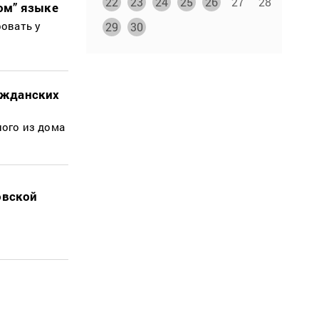
22
23
24
25
26
27
28
ом” языке
овать у
29
30
ажданских
ого из дома
овской