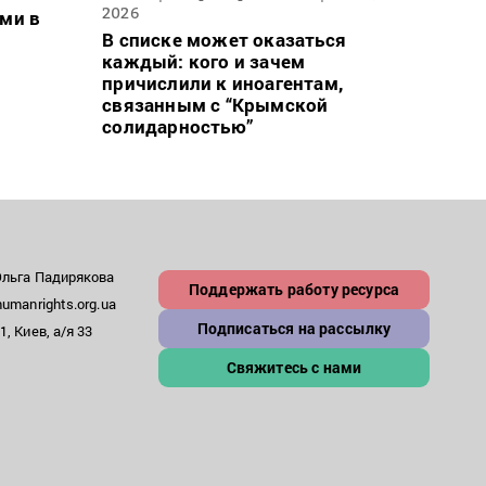
2026
ми в
Для 
В списке может оказаться
ввел
каждый: кого и зачем
може
причислили к иноагентам,
– пр
связанным с “Крымской
солидарностью”
Ольга Падирякова
Поддержать работу ресурса
umanrights.org.ua
Подписаться на рассылку
, Киев, а/я 33
Свяжитесь с нами