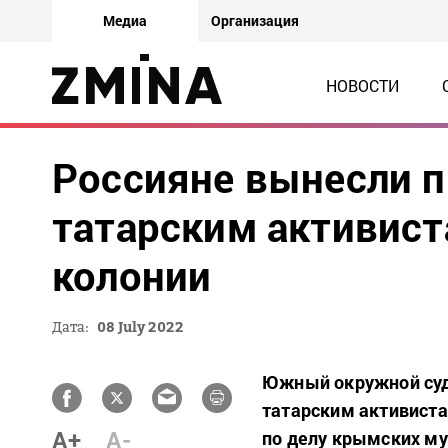
Медиа
Организация
НОВОСТИ
Россияне вынесли п
татарским активиста
колонии
Дата:
08 July 2022
Южный окружной суд
татарским активист
A+
A-
по делу крымских м