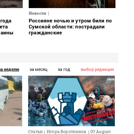
Новости
огода
Россияне ночью и утром били по
ета
Сумской области: пострадали
раины
гражданские
за неделю
за месяц
за год
выбор редакции
Статьи
Игорь Воротников
07 August
Новос