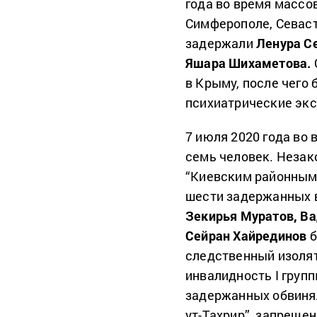
года во время массо
Симферополе, Севаст
задержали
Ленура С
Яшара Шихаметова.
в Крыму, после чего
психиатрические эк
7 июля 2020 года во
семь человек. Незак
“Киевским районным 
шести задержанных 
Зекирья Муратов, Ва
Сейран Хайрединов
б
следственный изоля
инвалидность I груп
задержанных обвинял
ут-Тахрир”, запрещен