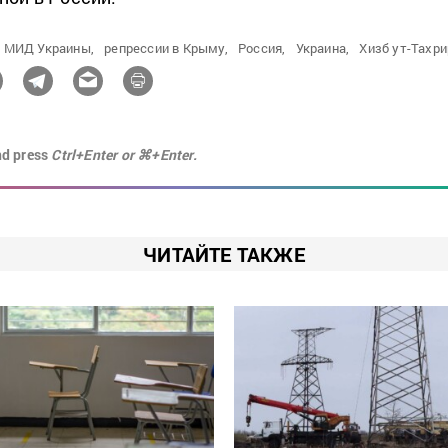
МИД Украины,
репрессии в Крыму,
Россия,
Украина,
Хизб ут-Тахри
nd press
Ctrl+Enter or ⌘+Enter.
ЧИТАЙТЕ ТАКЖЕ