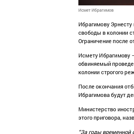
Исмет Ибрагимов
Ибрагимову Эрнесту 
свободы в колонии ст
Ограничение после о
Исмету Ибрагимову –
обвиняемый проведет
колонии строгого ре
После окончания отб
Ибрагимова будут де
Министерство иност
этого приговора, на
“За годы временной 