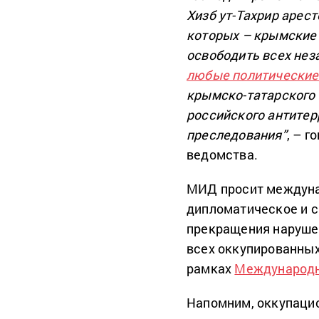
Хизб ут-Тахрир арест
которых – крымские 
освободить всех нез
любые политические
крымско-татарского 
российского антитер
преследования”
, – 
ведомства.
МИД просит междуна
дипломатическое и с
прекращения наруше
всех оккупированных
рамках
Международн
Напомним, оккупаци