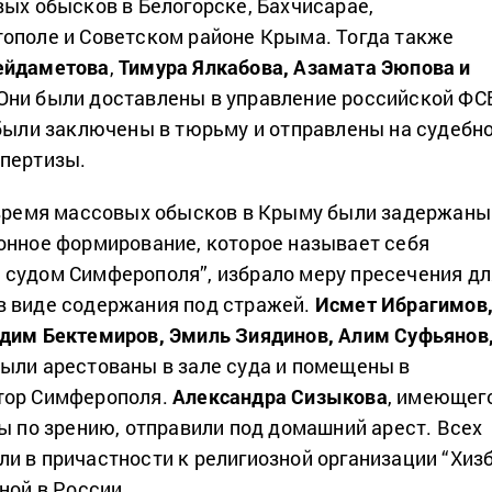
вых обысков в Белогорске, Бахчисарае,
ополе и Советском районе Крыма. Тогда также
ейдаметова
,
Тимура Ялкабова, Азамата Эюпова и
Они были доставлены в управление российской ФС
 были заключены в тюрьму и отправлены на судебно
спертизы.
 время массовых обысков в Крыму были задержаны
онное формирование, которое называет себя
судом Симферополя”, избрало меру пресечения дл
в виде содержания под стражей.
Исмет Ибрагимов
дим Бектемиров, Эмиль Зиядинов, Алим Суфьянов
ыли арестованы в зале суда и помещены в
тор Симферополя.
Александра Сизыкова
, имеющег
пы по зрению, отправили под домашний арест. Всех
и в причастности к религиозной организации “Хиз
ной в России.