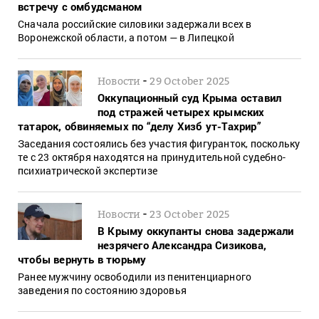
встречу с омбудсманом
Сначала российские силовики задержали всех в
Воронежской области, а потом — в Липецкой
-
Новости
29 October 2025
Оккупационный суд Крыма оставил
под стражей четырех крымских
татарок, обвиняемых по “делу Хизб ут-Тахрир”
Заседания состоялись без участия фигуранток, поскольку
те с 23 октября находятся на принудительной судебно-
психиатрической экспертизе
-
Новости
23 October 2025
В Крыму оккупанты снова задержали
незрячего Александра Сизикова,
чтобы вернуть в тюрьму
Ранее мужчину освободили из пенитенциарного
заведения по состоянию здоровья