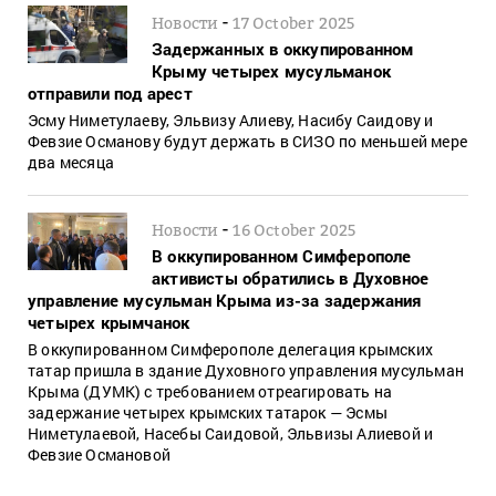
-
Новости
17 October 2025
Задержанных в оккупированном
Крыму четырех мусульманок
отправили под арест
Эсму Ниметулаеву, Эльвизу Алиеву, Насибу Саидову и
Февзие Османову будут держать в СИЗО по меньшей мере
два месяца
-
Новости
16 October 2025
В оккупированном Симферополе
активисты обратились в Духовное
управление мусульман Крыма из-за задержания
четырех крымчанок
В оккупированном Симферополе делегация крымских
татар пришла в здание Духовного управления мусульман
Крыма (ДУМК) с требованием отреагировать на
задержание четырех крымских татарок — Эсмы
Ниметулаевой, Насебы Саидовой, Эльвизы Алиевой и
Февзие Османовой