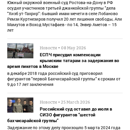
Южный окружной военный суд Ростова-на-Дону в РФ
осудил участников третьей джанкойской группы "дела
"Хизб ут-Тахрир": бывший имам мечети в селе Лобаново
Ремзи Куртнезиров получил 20 лет лишения свободы, Али
Мамутов и Воход Мустафаев - по 14, Энвер Аметов – 15
лет
-
Новости
08 May 2026
ЕСПЧ присудил компенсации
крымским татарам за задержания во
время пикетов в Москве
в декабре 2018 года российский суд приговорил
фигурантов "первой Бахчисарайской группы" к срокам от
9 до 17 лет заключения
-
Новости
25 March 2026
Российский суд оставил до июля в
СИЗО фигурантов “шестой
бахчисарайской группы”
Задержание по этому делу произошло 5 марта 2024 года