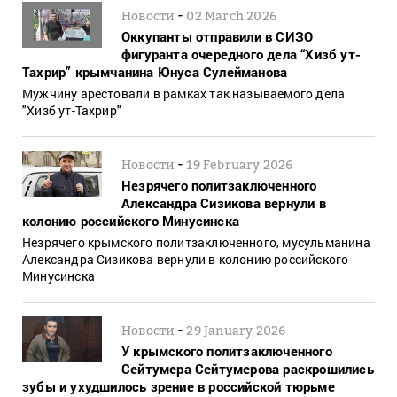
-
Новости
02 March 2026
Оккупанты отправили в СИЗО
фигуранта очередного дела “Хизб ут-
Тахрир” крымчанина Юнуса Сулейманова
Мужчину арестовали в рамках так называемого дела
"Хизб ут-Тахрир"
-
Новости
19 February 2026
Незрячего политзаключенного
Александра Сизикова вернули в
колонию российского Минусинска
Незрячего крымского политзаключенного, мусульманина
Александра Сизикова вернули в колонию российского
Минусинска
-
Новости
29 January 2026
У крымского политзаключенного
Сейтумера Сейтумерова раскрошились
зубы и ухудшилось зрение в российской тюрьме