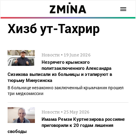
Хизб ут-Тахрир
-
Новости
19 June 2026
Незрячего крымского
политзаключенного Александра
Сизикова выписали из больницы и этапируют в
тюрьму Минусинска
В больнице незаконно заключенный крымчанин прошел
три медкомиссии
-
Новости
25 May 2026
Имама Ремзи Куртнезирова россияне
приговорили к 20 годам лишения
свободы