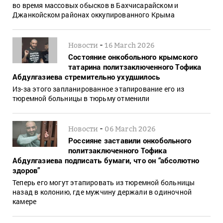
во время массовых обысков в Бахчисарайском и
Джанкойском районах оккупированного Крыма
-
Новости
16 March 2026
Состояние онкобольного крымского
татарина политзаключенного Тофика
Абдулгазиева стремительно ухудшилось
Из-за этого запланированное этапирование его из
тюремной больницы в тюрьму отменили
-
Новости
06 March 2026
Россияне заставили онкобольного
политзаключенного Тофика
Абдулгазиева подписать бумаги, что он “абсолютно
здоров”
Теперь его могут этапировать из тюремной больницы
назад в колонию, где мужчину держали в одиночной
камере