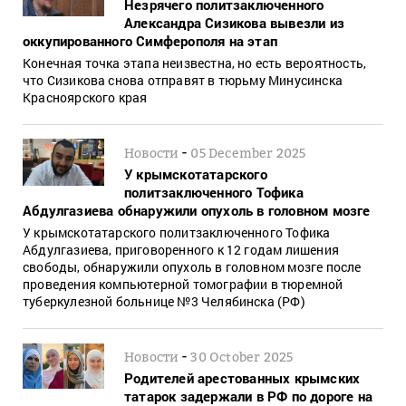
Незрячего политзаключенного
Александра Сизикова вывезли из
оккупированного Симферополя на этап
Конечная точка этапа неизвестна, но есть вероятность,
что Сизикова снова отправят в тюрьму Минусинска
Красноярского края
-
Новости
05 December 2025
У крымскотатарского
политзаключенного Тофика
Абдулгазиева обнаружили опухоль в головном мозге
У крымскотатарского политзаключенного Тофика
Абдулгазиева, приговоренного к 12 годам лишения
свободы, обнаружили опухоль в головном мозге после
проведения компьютерной томографии в тюремной
туберкулезной больнице №3 Челябинска (РФ)
-
Новости
30 October 2025
Родителей арестованных крымских
татарок задержали в РФ по дороге на