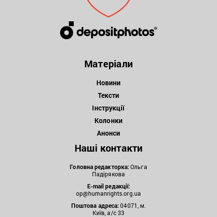
Матеріали
Новини
Тексти
Інструкції
Колонки
Анонси
Наші контакти
Головна редакторка:
Ольга
Падірякова
E-mail редакції:
op@humanrights.org.ua
Поштова
адреса:
04071, м.
Київ, а/с 33