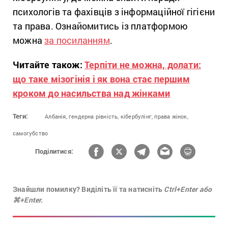
психологів та фахівців з інформаційної гігієни
та права. Ознайомитись із платформою
можна
за посиланням
.
Читайте також:
Терпіти не можна, долати:
що таке мізогінія і як вона стає першим
кроком до насильства над жінками
Теги:
Албанія,
гендерна рівність,
кібербулінг,
права жінок,
самогубство
Поділитися:
Знайшли помилку? Виділіть її та натисніть
Ctrl+Enter або
⌘+Enter.