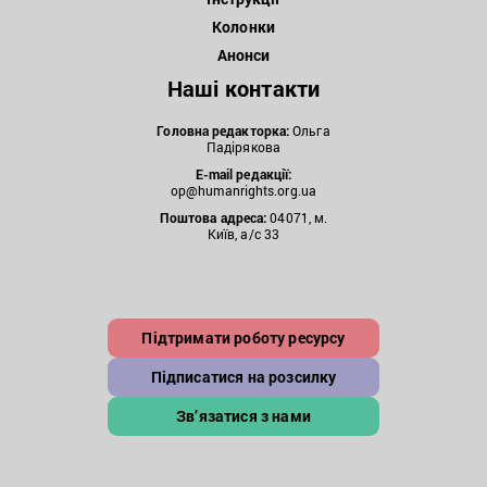
Колонки
Анонси
Наші контакти
Головна редакторка:
Ольга
Падірякова
E-mail редакції:
op@humanrights.org.ua
Поштова
адреса:
04071, м.
Київ, а/с 33
Підтримати роботу ресурсу
Підписатися на розсилку
Зв’язатися з нами