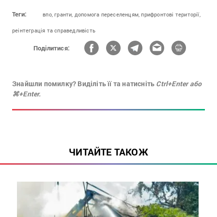
Теги:
впо,
гранти,
допомога переселенцям,
прифронтові території,
реінтеграція та справедливість
Поділитися:
Знайшли помилку? Виділіть її та натисніть
Ctrl+Enter або
⌘+Enter.
ЧИТАЙТЕ ТАКОЖ