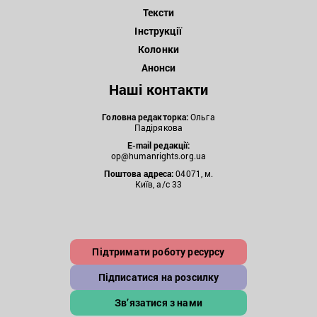
Тексти
Інструкції
Колонки
Анонси
Наші контакти
Головна редакторка:
Ольга
Падірякова
E-mail редакції:
op@humanrights.org.ua
Поштова
адреса:
04071, м.
Київ, а/с 33
Підтримати роботу ресурсу
Підписатися на розсилку
Зв’язатися з нами