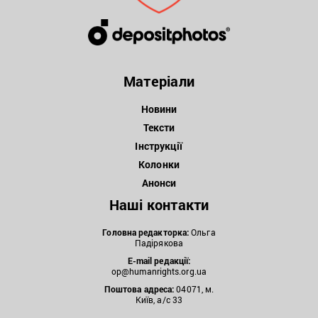
Матеріали
Новини
Тексти
Інструкції
Колонки
Анонси
Наші контакти
Головна редакторка:
Ольга
Падірякова
E-mail редакції:
op@humanrights.org.ua
Поштова
адреса:
04071, м.
Київ, а/с 33