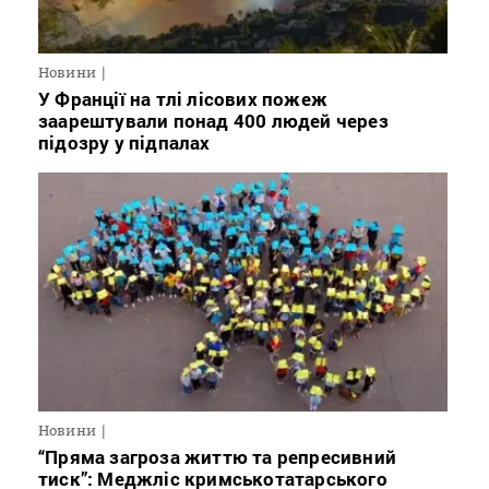
Новини
У Франції на тлі лісових пожеж
заарештували понад 400 людей через
підозру у підпалах
Новини
“Пряма загроза життю та репресивний
тиск”: Меджліс кримськотатарського