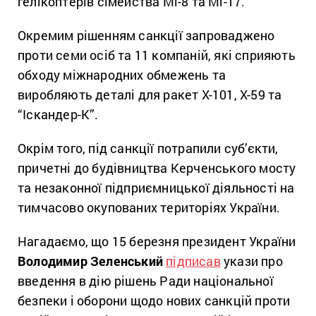
гелікоптерів сімейства Мі-8 та Мі-17.
Окремим рішенням санкції запроваджено
проти семи осіб та 11 компаній, які сприяють
обходу міжнародних обмежень та
виробляють деталі для ракет Х-101, Х-59 та
“Іскандер-К”.
Окрім того, під санкції потрапили суб’єкти,
причетні до будівництва Керченського мосту
та незаконної підприємницької діяльності на
тимчасово окупованих територіях України.
Нагадаємо, що 15 березня президент України
Володимир Зеленський
підписав
укази про
введення в дію рішень Ради національної
безпеки і оборони щодо нових санкцій проти