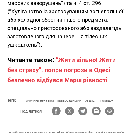
масових заворушень”) та ч. 4 ст. 296
(“Хуліганство із застосуванням вогнепальної
або холодної зброї чи іншого предмета,
спеціально пристосованого або заздалегідь
заготовленого для нанесення тілесних
ушкоджень”).
Читайте також:
“Жити вільно! Жити
без страху”: попри погрози в Одесі
безпечно відбувся Марш рівності
Теги:
злочини ненависті,
праворадикали,
Традиція і порядок
Поділитися:
Знайшли помилку? Виділіть її та натисніть
Ctrl+Enter або