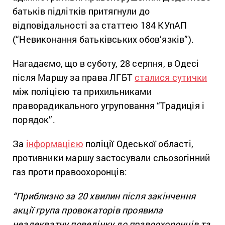
батьків підлітків притягнули до
відповідальності за статтею 184 КУпАП
(“Невиконання батьківських обов’язків”).
Нагадаємо, що в суботу, 28 серпня, в Одесі
після Маршу за права ЛГБТ
сталися сутички
між поліцією та прихильниками
праворадикального угруповання “Традиція і
порядок”.
За
інформацією
поліції Одеської області,
противники маршу застосували сльозогінний
газ проти правоохоронців:
“Приблизно за 20 хвилин після закінчення
акції група провокаторів проявила
неадекватну поведінку до правоохоронців та