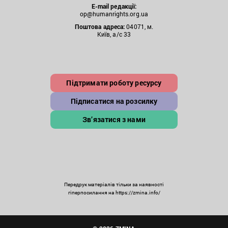
E-mail редакції:
op@humanrights.org.ua
Поштова
адреса:
04071, м.
Київ, а/с 33
Підтримати роботу ресурсу
Підписатися на розсилку
Зв’язатися з нами
Передрук матеріалів тільки за наявності
гіперпосилання на https://zmina.info/