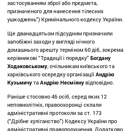
застосуванням зброї або предмета,
призначеного для нанесення тілесних
ушкоджень”) Кримінального кодексу України.
Ще дванадцятьом підсудним призначили
запобіжні заходи у вигляді нічного
домашнього арешту терміном 60 діб, зокрема
керівникові “Традиції і порядку”
Богдану
Ходаковському
, очільникам київського та
харківського осередку організації
Андрію
Кузьмичу
та
Андрію Несміяну
відповідно.
Раніше стосовно 46 осіб, серед яких 12
неповнолітніх, правоохоронці склали
адміністративні протоколи за ст. 173
(“Дрібне хуліганство”) Кодексу України про
адміністративні правопорушення. Додатково