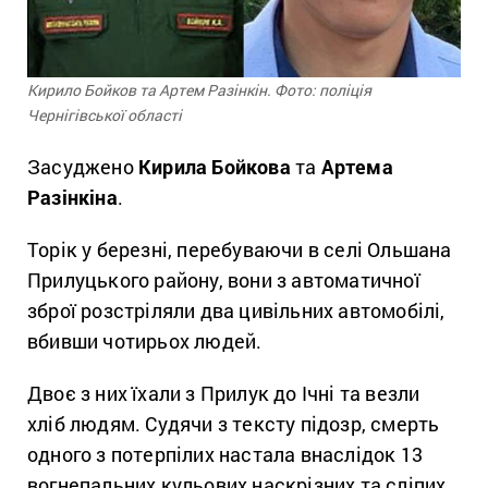
Кирило Бойков та Артем Разінкін. Фото: поліція
Чернігівської області
Засуджено
Кирила Бойкова
та
Артема
Разінкіна
.
Торік у березні, перебуваючи в селі Ольшана
Прилуцького району, вони з автоматичної
зброї розстріляли два цивільних автомобілі,
вбивши чотирьох людей.
Двоє з них їхали з Прилук до Ічні та везли
хліб людям. Судячи з тексту підозр, смерть
одного з потерпілих настала внаслідок 13
вогнепальних кульових наскрізних та сліпих