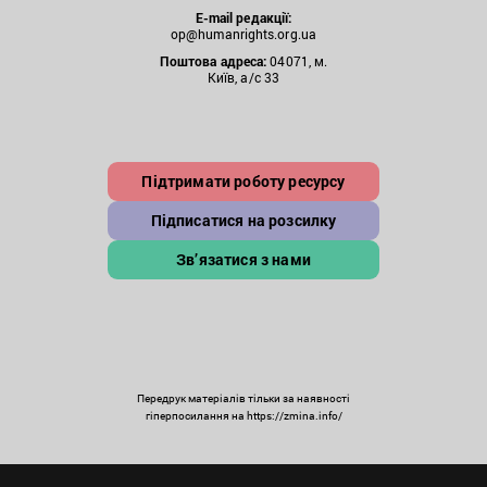
E-mail редакції:
op@humanrights.org.ua
Поштова
адреса:
04071, м.
Київ, а/с 33
Підтримати роботу ресурсу
Підписатися на розсилку
Зв’язатися з нами
Передрук матеріалів тільки за наявності
гіперпосилання на https://zmina.info/