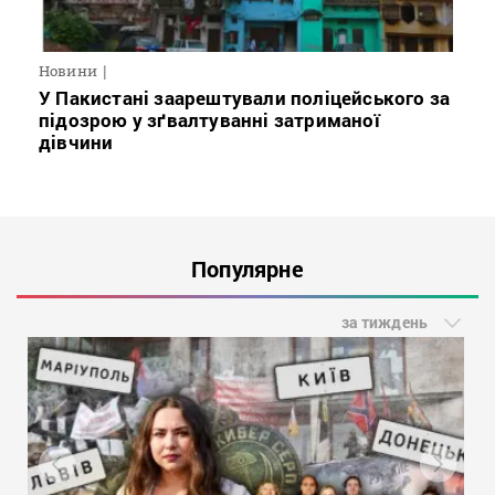
Новини
У Пакистані заарештували поліцейського за
підозрою у зґвалтуванні затриманої
дівчини
Популярне
за тиждень