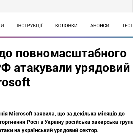
ТИ
ІНСТРУКЦІЇ
КОЛОНКИ
АНОНСИ
ТЕС
в до повномасштабного
РФ атакували урядовий
rosoft
я Microsoft заявила, що за декілька місяців до
ргнення Росії в Україну російська хакерська груп
таки на український урядовий сектор.