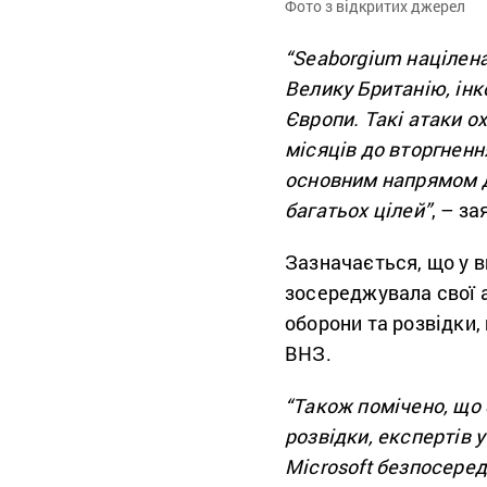
Фото з відкритих джерел
“Seaborgium націлен
Велику Британію, інко
Європи. Такі атаки о
місяців до вторгнення
основним напрямом дл
багатьох цілей”
, – за
Зазначається, що у 
зосереджувала свої а
оборони та розвідки,
ВНЗ.
“Також помічено, що 
розвідки, експертів 
Microsoft безпосеред