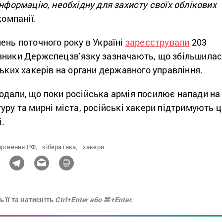
інформацію, необхідну для захисту своїх облікових
компанії.
ень поточного року в Україні
зареєстрували
203
вники Держспецзвʼязку зазначають, що збільшила
ських хакерів на органи державного управління.
одали, що поки російська армія посилює напади на
уру та мирні міста, російські хакери підтримують ц
і.
оргнення РФ,
кібератака,
хакери
 її та натисніть
Ctrl+Enter або ⌘+Enter.