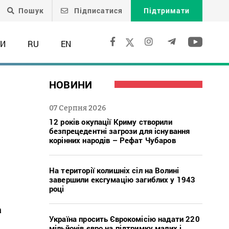
Пошук
Підписатися
Підтримати
ТИ
RU
EN
НОВИНИ
07 Серпня 2026
12 років окупації Криму створили
безпрецедентні загрози для існування
корінних народів – Рефат Чубаров
На території колишніх сіл на Волині
завершили ексгумацію загиблих у 1943
році
а
Україна просить Єврокомісію надати 220
мільйонів євро на підтримку малих і