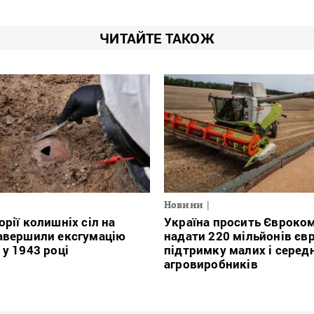
ЧИТАЙТЕ ТАКОЖ
Новини
орії колишніх сіл на
Україна просить Євроко
авершили ексгумацію
надати 220 мільйонів євр
 у 1943 році
підтримку малих і серед
агровиробників