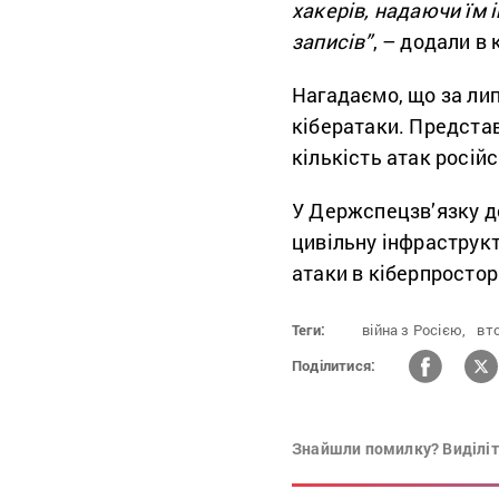
хакерів, надаючи їм 
записів”
, – додали в 
Нагадаємо, що за лип
кібератаки. Предста
кількість атак росій
У Держспецзв’язку д
цивільну інфраструкт
атаки в кіберпростор
Теги:
війна з Росією,
вт
Поділитися:
Знайшли помилку? Виділіть