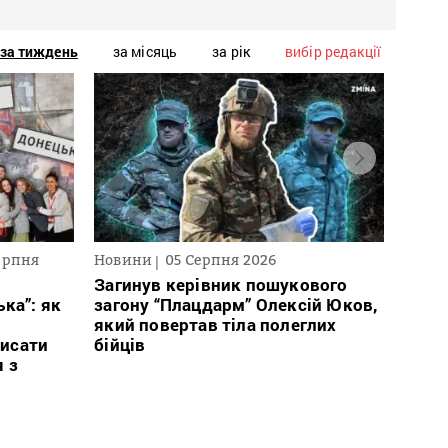
за тиждень
за місяць
за рік
вибір редакції
ерпня
Новини
05 Серпня 2026
Текст
2026
Загинув керівник пошукового
ка”: як
загону “Плацдарм” Олексій Юков,
В сп
який повертав тіла полеглих
кого 
исати
бійців
іноаг
я з
“Кри