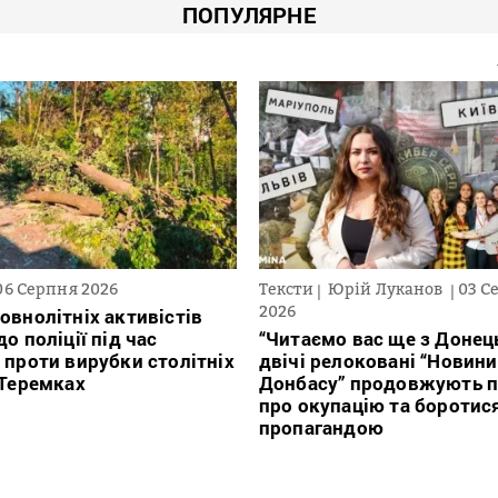
ПОПУЛЯРНЕ
06 Серпня 2026
Тексти
Юрій Луканов
03 С
2026
овнолітніх активістів
о поліції під час
“Читаємо вас ще з Донець
 проти вирубки столітніх
двічі релоковані “Новини
 Теремках
Донбасу” продовжують п
про окупацію та боротис
пропагандою