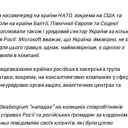
а насамперед на країни НАТО, зокрема на США та
ли на країни Балтії, Північної Європи та Східної
хоплювали також і урядовий сектор України за кіль
 Росії. Microsoft вважає, що Україна, ймовірно, не 
я цього гравця, однак, найімовірніше, є однією з
явили в компанії.
вищевказаних країнах російська хакерська група
таки, зокрема, на консалтингових компаніях у сфер
 неурядових організаціях, аналітичних центрах та
Seaborgium “нападає” на колишніх співробітників
у справах Росії та російських громадян за кордоном
ньо повідомляє своїх клієнтів, які були ціллю