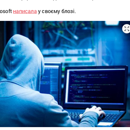
osoft
написала
у своєму блозі.