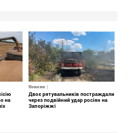
Новини
місію
Двоє рятувальників постраждали
о на
через подвійний удар росіян на
ніх
Запоріжжі