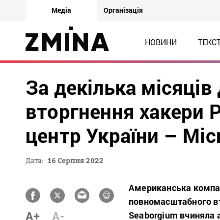
Медіа
Організація
НОВИНИ
ТЕКС
За декілька місяці
вторгнення хакери 
центр України – Mic
Дата:
16 Серпня 2022
Американська компані
повномасштабного вто
A+
A-
Seaborgium вчиняла а